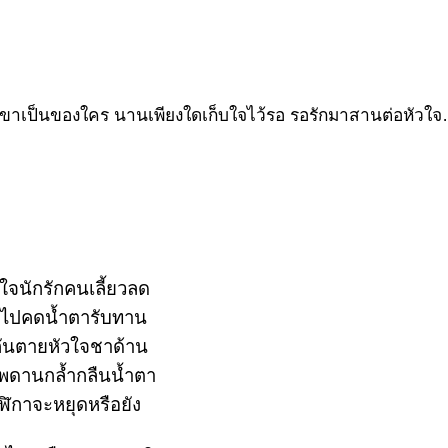
าเขาเป็นของใคร นานเพียงใดเก็บใจไว้รอ รอรักมาสานต่อหัว
ใจนักรักคนเลี้ยวลด
งไปคดน้ำตารับทาน
กันตายหัวใจชาด้าน
พดานกล้ำกลืนน้ำตา
ฬิกาจะหยุดหรือยัง