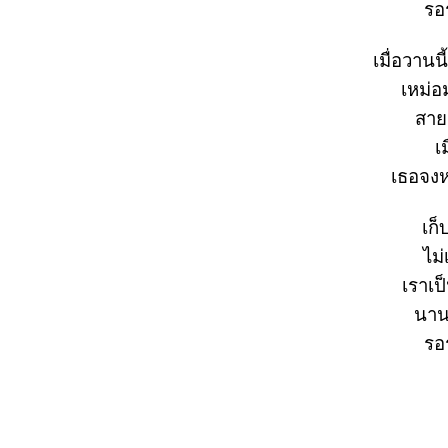
รอ
เมื่อวานน
เหม่อม
สายน
เ
เธอจงห
เก็
ไม
เราเป
นาน
รอ