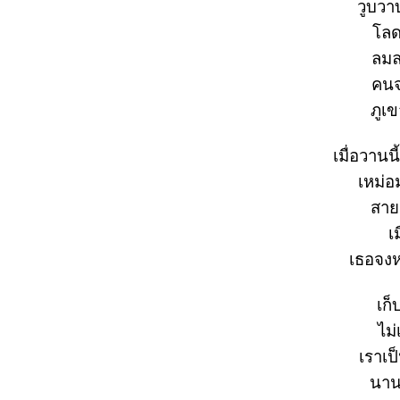
วูบวา
ลดล
ลมล
คนจ
ภูเข
เมื่อวานน
เหม่อม
สายน
เ
เธอจงห
เก็
ไม
เราเป
นาน