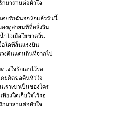
รักมาสานต่อหัวใจ
ี้เคยรักฉันอกหักแล้ววันนี้
องดูสายนทีที่หลั่งริน
้ำใจเยื่อใยขาดวิ่น
มื่อใดที่สิ้นแรงบิน
วงคืนแดนถิ่นที่จากไป
บดวงใจรักเอาไว้รอ
่เคยคิดขอคืนหัวใจ
็นเราเขาเป็นของใคร
เพียงใดเก็บใจไว้รอ
รักมาสานต่อหัวใจ