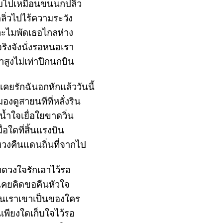
บไปเหมือนขนนกปลิว
ิ่วไปไร้ความระวัง
ะไมพัดเธอไกลห่าง
ริงจังนั่งรอหนอเรา
าสูงไม่เท่าปีกนกบิน
ี้เคยรักฉันอกหักแล้ววันนี้
องดูสายนทีที่หลั่งริน
้ำใจเยื่อใยขาดวิ่น
มื่อใดที่สิ้นแรงบิน
วงคืนแดนถิ่นที่จากไป
บดวงใจรักเอาไว้รอ
่เคยคิดขอคืนหัวใจ
็นเราเขาเป็นของใคร
เพียงใดเก็บใจไว้รอ