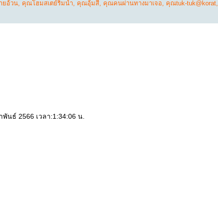
ายอ้วน
,
คุณโฮมสเตย์ริมน้ำ
,
คุณอุ้มสี
,
คุณคนผ่านทางมาเจอ
,
คุณtuk-tuk@korat
มภาพันธ์ 2566 เวลา:1:34:06 น.