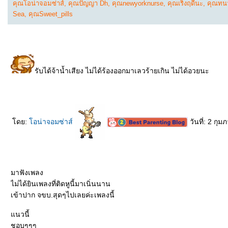
คุณโอน่าจอมซ่าส์
,
คุณปัญญา Dh
,
คุณnewyorknurse
,
คุณเริงฤดีนะ
,
คุณทน
Sea
,
คุณSweet_pills
รับได้จ้าน้ำเสียง ไม่ได้ร้องออกมาเลวร้ายเกิน ไม่ได้อวยนะ
ดย:
อน่าจอมซ่าส์
วันที่: 2 กุ
มาฟังเพลง
ไม่ได้ยินเพลงที่ติดหูนี้มาเนิ่นนาน
เข้าปาก จขบ.สุดๆไปเลยค่ะเพลงนี้
นวนี้
ชอบๆๆๆ