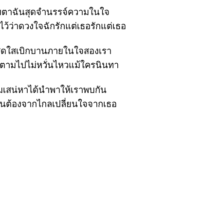
สบตาฉันสุดจำนรรจ์ความในใจ
ไว้ว่าดวงใจฉักรักแต่เธอรักแต่เธอ
าสดใสเบิกบานภายในใจสองเรา
ดตามไปไม่หวั่นไหวแม้ใครนินทา
เสน่หาได้นำพาให้เราพบกัน
้ฉันต้องจากไกลเปลี่ยนใจจากเธอ