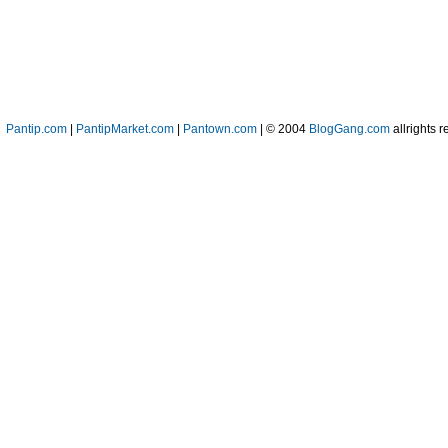
Pantip.com
|
PantipMarket.com
|
Pantown.com
| © 2004
BlogGang.com
allrights r