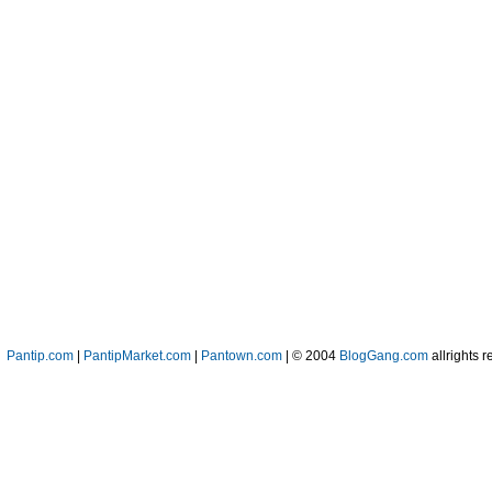
Pantip.com
|
PantipMarket.com
|
Pantown.com
| © 2004
BlogGang.com
allrights r