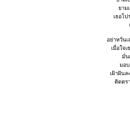
ามเธ
เธอโปร
อย่าหวั่น
เมื่อใจเ
มั่
มอบใ
เฝ้าฝันละ
ติดตรา