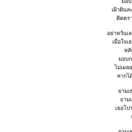
มอบใ
เฝ้าฝันละ
ติดตรา
อย่าหวั่น
เมื่อใจเ
หลั
มอบก
ไม่เผลอ
หากได้
ามเธ
ามเธ
เธอโปร
ามเธ