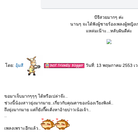
บีจีสวยมากๆ ค่ะ
นานๆ จะได้ฟังผู้ชายร้องเพลงผู้หญิงเ
หล่มเน๊าะ...หลับฝันดีค่ะ
ดย:
อุ้มสี
วันที่: 13 พฤษภาคม 2553 เ
ขอมาเจ็บมากๆๆๆ ได้หรือเปล่าจ๊ะ..
ช่วงนี้น้องสาวยุ่งมากมาย..เกี่ยวกับคุณตาของน้องเวียงพิงค์..
ถึงยุ่งมากมาย แต่ก็ยังกึ๊ดเติ่งหาอ้ายบ่าวเน้อเจ้า..
..
เพลงเพราะอีกแล้ว..