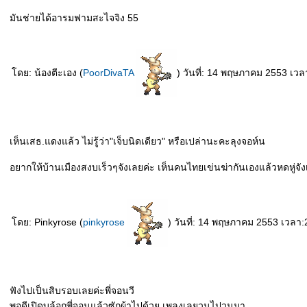
มันช่ายได้อารมฟามสะไจจิง 55
ดย: น้องตีะเอง (
PoorDivaTA
) วันที่: 14 พฤษภาคม 2553 เวล
เห็นเสธ.แดงแล้ว ไม่รู้ว่า"เจ็บนิดเดียว" หรือเปล่านะคะลุงจอห์น
อยากให้บ้านเมืองสงบเร็วๆจังเลยค่ะ เห็นคนไทยเข่นฆ่ากันเองแล้วหดหู่จ
ดย: Pinkyrose (
pinkyrose
) วันที่: 14 พฤษภาคม 2553 เวลา:
ฟังไปเป็นสิบรอบเลยค่ะพี่จอนวี
พอดีเปิดบล้อกพี่จอนแล้วซักผ้าไปด้วย เพลงเลยวนไปวนมา