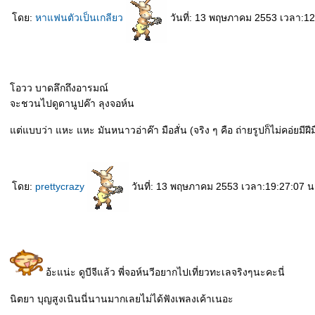
ดย:
หาแฟนตัวเป็นเกลียว
วันที่: 13 พฤษภาคม 2553 เวลา:12
อวว บาดลึกถึงอารมณ์
จะชวนไปดูดานูปค๊า ลุงจอห์น
ต่แบบว่า แหะ แหะ มันหนาวอ่าค๊า มือสั่น (จริง ๆ คือ ถ่ายรูปก็ไม่คอ่ยมีฝี
ดย:
prettycrazy
วันที่: 13 พฤษภาคม 2553 เวลา:19:27:07 น
อ้ะแน่ะ ดูบีจีแล้ว พี่จอห์นวีอยากไปเที่ยวทะเลจริงๆนะคะนี่
นิตยา บุญสูงเนินนี่นานมากเลยไม่ได้ฟังเพลงเค้าเนอะ