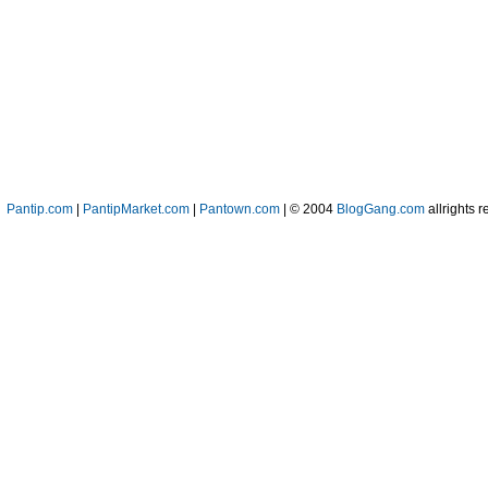
Pantip.com
|
PantipMarket.com
|
Pantown.com
| © 2004
BlogGang.com
allrights r