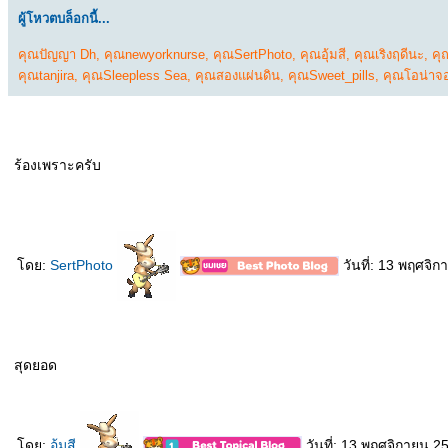
ผู้โหวตบล็อกนี้...
คุณปัญญา Dh
,
คุณnewyorknurse
,
คุณSertPhoto
,
คุณอุ้มสี
,
คุณเริงฤดีนะ
,
คุ
คุณtanjira
,
คุณSleepless Sea
,
คุณสองแผ่นดิน
,
คุณSweet_pills
,
คุณโอน่าจอ
ร้องเพราะครับ
ดย:
SertPhoto
วันที่: 13 พฤศจิ
สุดยอด
ดย:
อุ้มสี
วันที่: 13 พฤศจิกายน 2