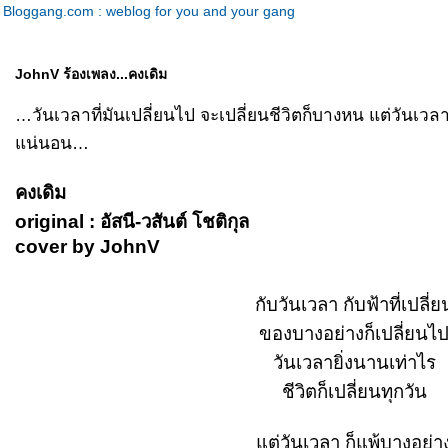
Bloggang.com : weblog for you and your gang
JohnV ร้องเพลง...คงเดิม
วันเวลาที่มันเปลี่ยนไป จะเปลี่ยนชีวิตก็บางหน แต่วันเวลาไ
น่นอน
คงเดิม
original : อัสนี-วสันต์ โชติกุล
cover by JohnV
กับวันเวลา กับฟ้าที่เปลี่ย
ของบางอย่างก็เปลี่ยนไ
วันเวลายิ่งนานเท่าไร
ชีวิตก็เปลี่ยนทุกวัน
ต่วันเวลา ก็แพ้บางอย่า