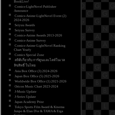
BookLive!
Comics-LightNovel Publisher
Announce
Comics-Anime-LightNovel Event (2)
2024-2026
Seiyuu Awards
Seiyuu Survey
Comics-Anime Awards 2013-2026
Comics-Anime Survey
Comics-Anime-LightNovel Ranking
Chart Yearly
Comics Special Zone
สถิติเกี่ยวกับ การ์ตูนและไลท์โนเวล
ลิขสิทธิ์ ในไท
Asia Box Office (3) 2024-2026
Japan Box Office (5) 2025-2026
Worldwide Box Office (1) 2021-2026
Oricon Music Chart 2023-2024
J-Music Update
J-Series Update
Japan Academy Prize
Tokyo Sports Film Award & Kinema
Junpo & Elan D'or & TAMA & Eiga