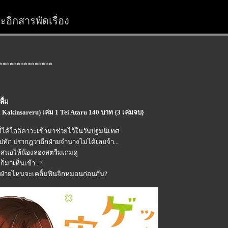
อีกสารพัดเรื่อง
***************
ื้ม
Kakinsareru) เล่ม 1 Tei Ataru 140 บาท {3 เล่มจบ}
ที่ได้โออิคาวะเข้ามาช่วยไว้ในวันปฐมนิเทศ
ไปทัก ปรากฎว่าอีกฝ่ายจำนางไม่ได้เลยจ้า...
้เสนอให้น้องลองสตรีมเกมดู
มาเห็นเข้า...?
าฝ่ายไหนจะเคลิ้มฟินจิกหมอนก่อนกัน?