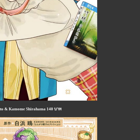
 Sato & Kamome Shirahama 140 บาท