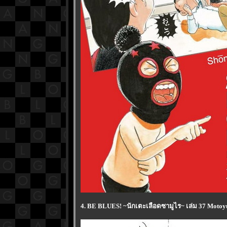
4. BE BLUES! ~นักเตะเลือดซามูไร~ เล่ม 37 Motoy