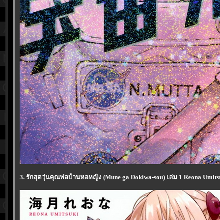
3. รักสุดวุ่นคุณพ่อบ้านหอหญิง (Mune ga Dokiwa-sou) เล่ม 1 Reona Umits