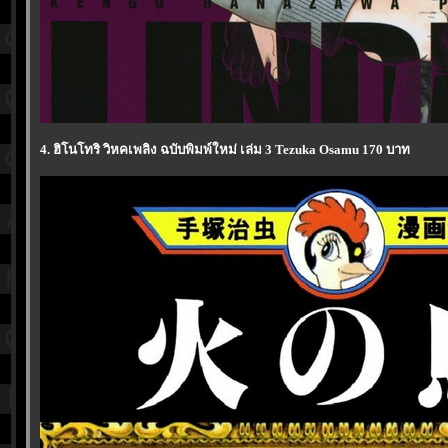
4. ฮิโนโทริ วิหคเพลิง ฉบับพิมพ์ใหม่ เล่ม 3 Tezuka Osamu 170 บาท