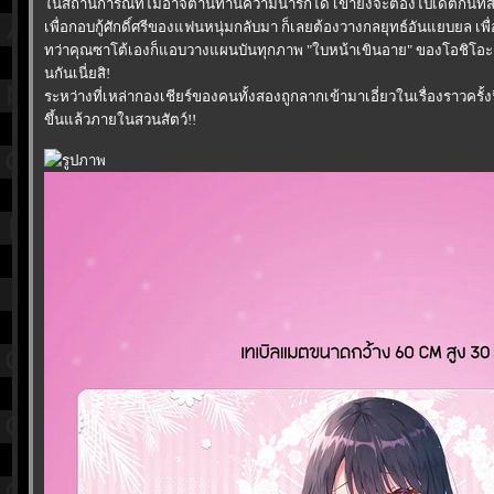
นสถานการณ์ที่ไม่อาจต้านทานความน่ารักได้ เขายังจะต้องไปเดตกันที่สว
เพื่อกอบกู้ศักดิ์ศรีของแฟนหนุ่มกลับมา ก็เลยต้องวางกลยุทธ์อันแยบยล เพ
ทว่าคุณซาโต้เองก็แอบวางแผนบันทุกภาพ "ใบหน้าเขินอาย" ของโอชิโอะค
นกันเนี่ยสิ!
ระหว่างที่เหล่ากองเชียร์ของคนทั้งสองถูกลากเข้ามาเอี่ยวในเรื่องราวครั้ง
ขึ้นแล้วภายในสวนสัตว์!!