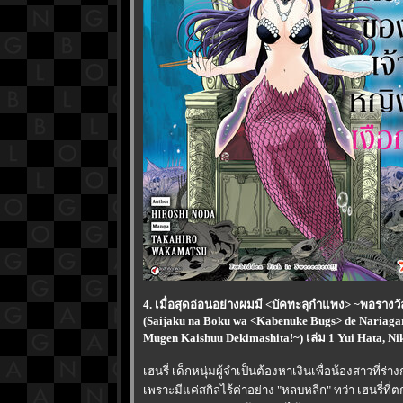
4. เมื่อสุดอ่อนอย่างผมมี <บัคทะลุกำแพง> ~พอรางวัล
(Saijaku na Boku wa <Kabenuke Bugs> de Nariaga
Mugen Kaishuu Dekimashita!~) เล่ม 1 Yui Hata, N
เฮนรี่ เด็กหนุ่มผู้จำเป็นต้องหาเงินเพื่อน้องสาวที่ร
เพราะมีแค่สกิลไร้ค่าอย่าง "หลบหลีก" ทว่า เฮนรี่ที