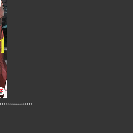
****************