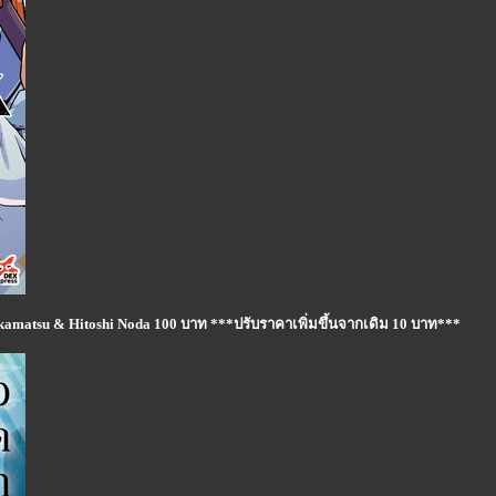
Wakamatsu & Hitoshi Noda 100 บาท ***ปรับราคาเพิ่มขึ้นจากเดิม 10 บาท***