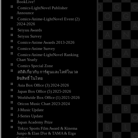
BookLive!
Comics-LightNovel Publisher
Announce
Comics-Anime-LightNovel Event (2)
2024-2026
Seiyuu Awards
Seiyuu Survey
Comics-Anime Awards 2013-2026
Comics-Anime Survey
Comics-Anime-LightNovel Ranking
Chart Yearly
Comics Special Zone
สถิติเกี่ยวกับ การ์ตูนและไลท์โนเวล
ลิขสิทธิ์ ในไท
Asia Box Office (3) 2024-2026
Japan Box Office (5) 2025-2026
Worldwide Box Office (1) 2021-2026
Oricon Music Chart 2023-2024
J-Music Update
J-Series Update
Japan Academy Prize
Tokyo Sports Film Award & Kinema
Junpo & Elan D'or & TAMA & Eiga