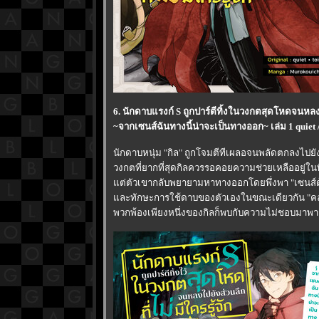
6. นักดาบแรงก์ S ถูกปาร์ตีทิ้งในวงกตสุดโหดจนหลงไป
~จากเซนส์ฉันทางนี้น่าจะเป็นทางออก~ เล่ม 1 quiet /
นักดาบหนุ่ม "กิล" ถูกโจมตีทีเผลอจนพลัดตกลงไปยัง
วงกตที่ยากที่สุดกิลควรรอคอยความช่วยเหลืออยู่ในที
ต่ตัวเขากลับพยายามหาทางออกโดยพึ่งพา "เซนส์ด
ละทักษะการใช้ดาบของตัวเองในขณะเดียวกัน "ค
พวกพ้องเพียงหนึ่งของกิลก็พบกับความไม่ชอบมาพาก