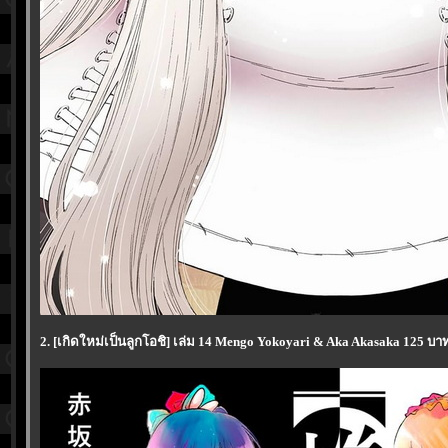
2. [เกิดใหม่เป็นลูกโอชิ] เล่ม 14 Mengo Yokoyari & Aka Akasaka 125 บา