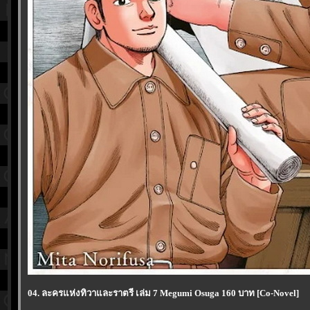
04. ละครแห่งทิวาและราตรี เล่ม 7 Megumi Osuga 160 บาท [Co-Novel]