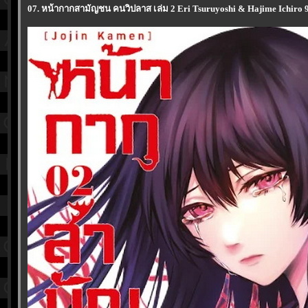
07. หน้ากากสามัญชน คนวิปลาส เล่ม 2 Eri Tsuruyoshi & Hajime Ichiro 9