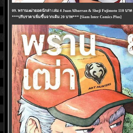
09. พรานเฒ่ายอดนักล่า เล่ม 4 Juan Albarran & Shoji Fujimoto 110 บาท
***ปรับราคาเพิ่มขึ้นจากเดิม 20 บาท*** [Siam Inter Comics Plus]