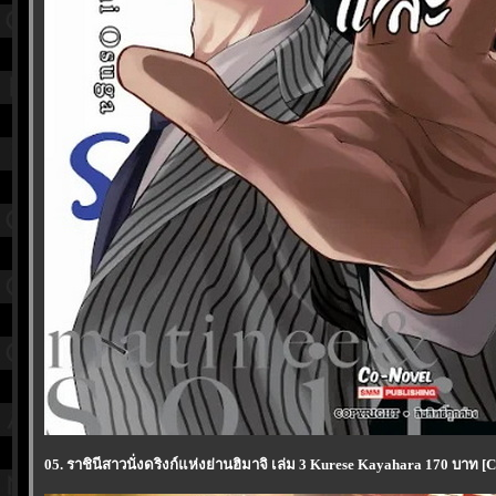
05. ราชินีสาวนั่งดริงก์แห่งย่านฮิมาจิ เล่ม 3 Kurese Kayahara 170 บาท [