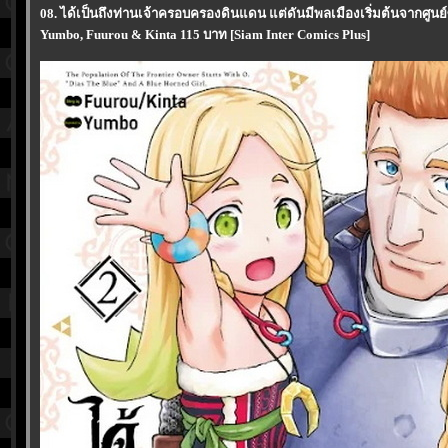
08. ได้เป็นถึงท่านเจ้าครอบครองดินแดน แต่ดันมีพลเมืองเริ่มต้นจากศูนย์ซ
Yumbo, Fuurou & Kinta 115 บาท [Siam Inter Comics Plus]