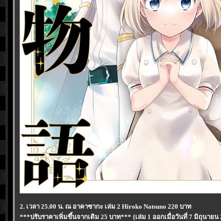
2. เวลา 25.00 น. ณ อาคาซากะ เล่ม 2 Hiroko Natsuno 220 บาท
***ปรับราคาเพิ่มขึ้นจากเดิม 25 บาท*** {เล่ม 1 ออกเมื่อวันที่ 7 มิถุนายน