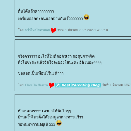
ตื่นได้แล้วค่าาาาาาาา
เตรียมออกตะอนนอกบ้านกันเร๊ววววววว
ดย:
พริ้วไหวไปตามลม
วันที่: 1 มีนาคม 2557 เวลา:7:45:57 น.
จริงค่าาาาา อะไรที่ไม่ดีต่อตัวเรา ต่อสุขภาพจิต
ทิ้งไปซะค่ะ แล้วจิตใจจะผ่องใสนะคะ อิอิ เนอะๆๆๆๆ
ขอแอดเป็นเพื่อนไว้นะค้าาา
ดย:
Close To Heaven
วันที่: 1 มีนาคม 255
ทำขนมหราาา เอามาให้ชิมไวๆๆ
บ้านพริ้วไหวตั้งโต๊ะเมนูอาหารคาวแว้วว
รอหนมหวานอยู่เน้ 555