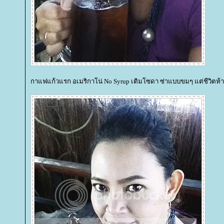
กาแฟแก้วแรก อเมริกาโน่ No Syrup เติมโซดา ซ่าแบบขมๆ แต่ชีวิตห้า