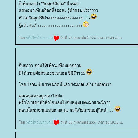
ก็เห็นบอกว่า "วันศุกร์สีม่วง" นั่นหล่ะ
ต่พอมาเห้นบล็อกนี้ เอ่อนะ รู้คำตอบแว้ววววว
ทำไมวันศุกร์สีม่วงงงงงงงงงงงงงงงง 555
รู้แล้ว รู้แล้ววววววววววววววววววววว
ดย:
พริ้วไหวไปตามลม
วันที่: 28 กุมภาพันธ์ 2557 เวลา:18:49:45 น.
ก็บอกว่า..ถามให้เพื่อน เพื่อนฝากถาม
มิได้ถามเผื่อตัวเองซะหน่อย ชิมิล๊าา 55
หย ไรกัน เย็นย่ำขนาดนี้แล้ว ยังมิกลับเข้าบ้านอีกหรา
คุณหนูแดงอยู่เบตงใช่ป่ะ?
พริ้วไหวเคยทำหัวใจหล่นไปกับหนุ่มเบตงมาแระน๊าาา
ตอนนั้นซมซานแทบตายแน่ะ กะลังวัยสะรุ่นอยู่นิหน่า 55
ดย:
พริ้วไหวไปตามลม
วันที่: 28 กุมภาพันธ์ 2557 เวลา:18:59:32 น.