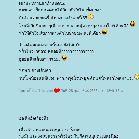
เด๋วนะ ที่อ่านมาทั้งหมดน่ะ
อยากจะกรี๊ดดดดดดดให้กับ "หัวใจไม่แข็งแรง"
มันโดนจายยยพริ้วไหวอย่างจังเลยนิ๊ 55
รคนี้เกิดขึ้นบ่อยๆเมื่อเผลอสบตาหนุ่มหล่อๆละแวกใกล้เคียง 55
ทำให้หัวใจเสียการทรงตัวไปชั่วขณะเลยทีเดียว
ว่าแต่ คุณหมอท่านนั้นน่ะ ยังโสดป่ะ
พริ้วไหวฝากถามหน่อยน๊าาาาาาาาาาาาาาา
อูยยย ลืมเก็บอาการ 555
ทักทายยามเย็นค่า
วันนี้เหนื่อยแต่มีแรง เพราะพรุ่งนี้วันหยุด คิดแค่นี้พลังก็ไหลมาแระ
ดย:
พริ้วไหวไปตามลม
วันที่: 28 กุมภาพันธ์ 2557 เวลา:18:46:15 น.
อ่อ ลืมอีกเรื่องนึง
เมื่อเช้าอ่านเม้นคุณหนูแดงเสร็จนะ
นั่งมึนและ งง สงสัยว่า พริ้วไหว มึน รึคุณหนูแดงเบลอน๊ออ