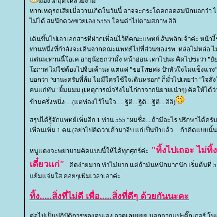
มองวิกฤติให้สวยงาม
หากเหตุรถเสียเมื่อวานเกิดในวันนี้ อาจจะกระโดดกอดสมนึกบอกว่า ไ
ไม่ได้ สมนึกดวงซวยเอง 5555 โดนด่าไปตามสภาพ อิอิ
เดินขึ้นไปเอาเอกสารที่ฝากเพื่อนไว้ที่คณะแพทย์ ส้นพลิกเจ้าค่ะ หน
ท่านหนึ่งที่กำลังจะเดินจากคณะแพทย์ไปที่ส่วนของรพ. หล่อไม่หล่อ ไม
ต่นพ.ท่านนี้โอเค อายุน้อยกว่ามั้ง หน้าอ่อน เดาไปนะ คิดไปซะว่า "ยัย
อกาส ไม่ใช่ต้องไปจีบเค้านะ แต่แค่ "ขอโทษค่ะ ป้าหัวใจไม่แข็งแร
บอกว่า "ขานะครับที่ล้ม ไม่มีใครใช้ใจเดินหรอก" ก็มั่วไปเลยว่า "ใจสั่งใ
คนแก่ทัน" ยิ้มมมม (เหตุการณ์จริงไม่ไก่กาจากนิยายเน่าๆ) คิดให้ได
ข้ามครึ่งหนึ่ง ....(แต่ท่องไว้ในใจ .... ฐิติ....ฐิติ....ฐิติ....อิอิ)
สรุปได้รู้จักแพทย์เพิ่มอีก 1 ท่าน 555 "ผมชื่อ....ถ้ามีอะไร ปรึกษาได้ครับ ผม
เพื่อนเพิ่ม 1 คน (อย่าไปคิดว่าเค้ามาจีบ แก่เป็นป้าแล้ว.... ถ้าคิดแบบ
"ทิ้งไปเถอะ ไม่ทิ
หนูแดงจะพยายามคิดแบบนี้ให้ได้ทุกศุกร์ค่ะ
เดี๋ยวแก่"
คิดง่ายมาก ทำไม่ยาก แต่ถ้ามันหนักมากนัก เริ่มต้นที่ 5 น
้มแจ่มใส ค่อยๆเพิ่มเวลาเอาค่ะ
ทิ้ง.....สิ่งที่ไม่ดี เพื่อ.....สิ่งที่ดีๆ ด้วยกันนะคะ
ต่อไปเป็นปฏิบัติการหลงตนเอง อวดเลยยยย นอกจากแปะติ๊กเกอร์ โน