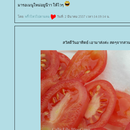
มารอเมนูใหม่อยูน๊าา ให้ไวๆ
ดย:
พริ้วไหวไปตามลม
วันที่: 2 มีนาคม 2557 เวลา:14:19:14 น.
สวัสดีวันอาทิตย์ เอามาส่งค่ะ สดๆจากสวน