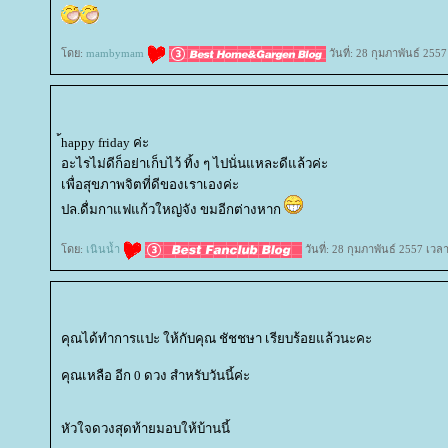
ดย:
mambymam
วันที่: 28 กุมภาพันธ์ 255
้happy friday ค่ะ
อะไรไม่ดีก็อย่าเก็บไว้ ทิ้ง ๆ ไปนั่นแหละดีแล้วค่ะ
เพื่อสุขภาพจิตที่ดีของเราเองค่ะ
ปล.ดื่มกาแฟแก้วใหญ่จัง ขมอีกต่างหาก
ดย:
เนินน้ำ
วันที่: 28 กุมภาพันธ์ 2557 เวล
คุณได้ทำการแปะ ให้กับคุณ ชัชชษา เรียบร้อยแล้วนะคะ
คุณเหลือ อีก 0 ดวง สำหรับวันนี้ค่ะ
หัวใจดวงสุดท้ายมอบให้บ้านนี้