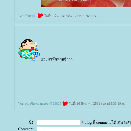
ดย:
ป้าคาล่า
วันที่: 2 มีนาคม 2557 เวลา:14:26:20 น.
วะมาทักทายจ้าาา
sinota
ซิโนต้า
Ulthera
สลายไขมัน
SculpSure
เซลลูไลท์
ถาวร
รูขุมขนกว้าง
ทองคำ
ไฮยาลูโรนิค
คีเลชั่น
Chelation
Hifu
Pore
Hair Removal Laser
freckle dark spot
cel
ด้วยเลเซอร์
ลบรอยสักคิ้ว
Eyebrow Tattoo Removal
เพ้นท์คิ้ว 3 มิติ
สักคิ้วถาวร
สักคิ้ว 6 มิติ
Cover Paint
สักไรผม
อ้วน
การดูแลสุขภาพ
อาหารเพื่อสุขภาพ
ออกกำลังกา
สุขภาพผู้หญิง
สุขภาพผู้ชา
สุขภาพจิต
รคและการป้องก
ของขิง
ผู้หญิง
สุขภาพผู้หญิง
ศัลยกรรม
ความสวยความงาม
ม่ตั้งครรภ์
สุขภาพแม่ตั้งครรภ์
พัฒนาการ ตั้งครรภ์ 40
ครรภ์
การคลอด
หลังคลอด
การออกกำลังกา
ทารกแรกเกิด
สุขภาพทารกแรกเกิด
ผิวทารกแรกเกิด
การพัฒนากา
วัคซีนสำหรับเด็กแรกเกิด
เลี้ยงลูกด้วยนมแม่
อาหารสำหรับทารก
เด็กโต
สุขภาพเด็ก
ผิวเด็ก
การพัฒนาการเด็ก
ก
การเล่นและการเรียนรู้
ครอบครัว
ชีวิตครอบครัว
ปัญหาภายในครอบครัว
ความเชื่อคนโบราณ
ดย:
สมาชิกหมายเลข 4713825
วันที่: 16 สิงหาคม 2561 เวลา:18:30:19 น.
ชื่อ :
* blog นี้ comment ได้เฉพาะส
Comment :