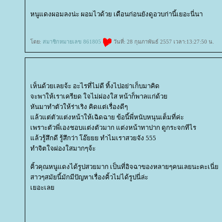
หนูแดงผอมลงน่ะ ผอมไวด้วย เดือนก่อนยังดูอวบก่านี้เยอะนี่นา
ดย:
สมาชิกหมายเลข 861805
วันที่: 28 กุมภาพันธ์ 2557 เวลา:13:27:50 น.
เห็นด้วยเลยจ้ะ อะไรที่ไม่ดี ทิ้งไปอย่าเก็บมาคิด
จะพาให้เราเครียด ใจไม่ผ่องใส หน้าก็พาลแก่ด้ว
หันมาทำตัวให้ร่าเริง คิดแต่เรื่องดีๆ
ล้วแต่ตัวแต่งหน้าให้เฉิดฉาย ข้อนี้พี่หนับหนุนเต็มที่ค่ะ
เพราะตัวพี่เองชอบแต่งตัวมาก แต่งหน้าทาปาก ดูกระจกทีไร
ล้วรู้สึกดี รู้สึกว่า โอ๊ยยย ทำไมเราสวยจัง 555
ทำจิตใจผ่องใสมากๆจ้ะ
คิ้วคุณหนูแดงได้รูปสวยมาก เป็นที่อิจฉาของหลายๆคนเลยนะคะเนี่
สาวๆสมัยนี้มักมีปัญหาเรื่องคิ้วไม่ได้รูปนี่ล่ะ
เยอะเล