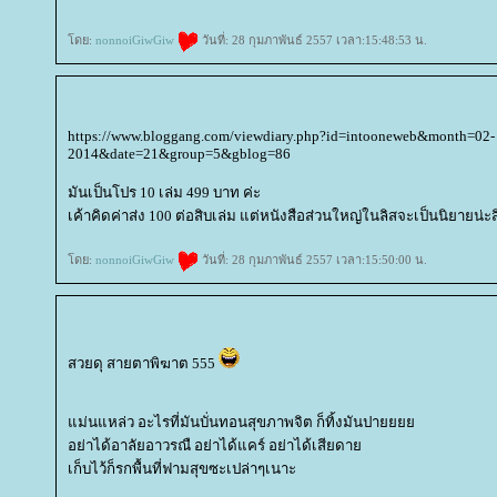
ดย:
nonnoiGiwGiw
วันที่: 28 กุมภาพันธ์ 2557 เวลา:15:48:53 น.
https://www.bloggang.com/viewdiary.php?id=intooneweb&month=02-
2014&date=21&group=5&gblog=86
มันเป็นโปร 10 เล่ม 499 บาท ค่ะ
เค้าคิดค่าส่ง 100 ต่อสิบเล่ม แต่หนังสือส่วนใหญ่ในลิสจะเป็นนิยายน่ะ
ดย:
nonnoiGiwGiw
วันที่: 28 กุมภาพันธ์ 2557 เวลา:15:50:00 น.
สวยดุ สายตาพิฆาต 555
ม่นแหล่ว อะไรที่มันบั่นทอนสุขภาพจิต ก็ทิ้งมันปา
อย่าได้อาลัยอาวรณื อย่าได้แคร์ อย่าได้เสียดา
เก็บไว้ก็รกพื้นที่ฟามสุขซะเปล่าๆเนาะ