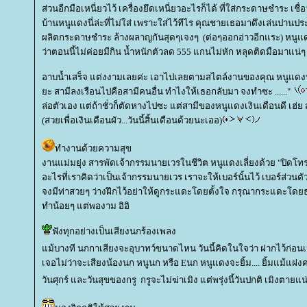
ส่วนอีกมือเหนี่ยวไว้ เครื่องยึดเหนี่ยวอะไรก็ได้ ที่ใส่กระดาษชำระ เชื
บ้านหนูแดงนี่ล่ะที่ไม่ใส่ เพราะใส่ไว้ทีไร คุณชายเธอมาดึงเล่นปานปร
ผลิตกระดาษชำระ ล้างผลาญกันสุดๆเจงๆ (ต่อๆออกอ่าวอีกแระ) หนูแด
ว่าตอนนี้ไม่ค่อยมีกิน น้ำหนักตัวลด 555 แกนไม่หัก หลุดติดมือมาแน่ๆ อ
อาบน้ำเสร็จ แต่งงามเลยค่ะ เอาไปเลยตามสไตล์งานของคุณ หนูแดง
ะ สามีลงเรือนไปคือสามีคนอื่น ทำไงให้เธอกลับมา จงทำซะ ......"
ล่อตัวเอง แต่ถ้าชั่วก็ตัดหางไปซะ แต่สามีของหนูแดงเงินเดือนดี เฮ่ย สาม
(สวยเพื่อเงินเดือนผัว...วันนี้สิ้นเดือนด้วยนะเออ)
ทำงานด้วยความสุข
งานแม่มยุ่ง สารพัดเจ้ากรรมนายเวรในชีวิต หนูแดงเลี่ยงด้วย "ปิดโทรศั
อะไรที่เราคิดว่าเป็นเจ้ากรรมนายเวร เราจะให้เบอร์นั้นไว้ เบอร์ส่วนตัว 
จงมีท่าสวยๆ ว่างฝึกไว้อย่าให้ดูกระแดะโดยตั้งใจ กรุณากระแดะโดยธรร
ทำน้อยๆ แต่พองาม อิอิ
ฟังทุกอย่างเป็นเสียงนกร้องเพลง
ม้บางที นกกาเสียงจะอุบาทว์ขนาดไหน วันนี้คิดในใจว่า ฝากไว้ก่อนเหอ
เจอไม่ว่าจะเสียงน้องนก หนูนก หรือ Eนก หนูแดงจะยิ้ม.... ยิ้มแม้แฝงค
วันศุกร์ และวันสุขของกรู กรูจะไม่ฆ่าเมิง แต่พรุ่งนี้วันปกติ เมิงตายแน