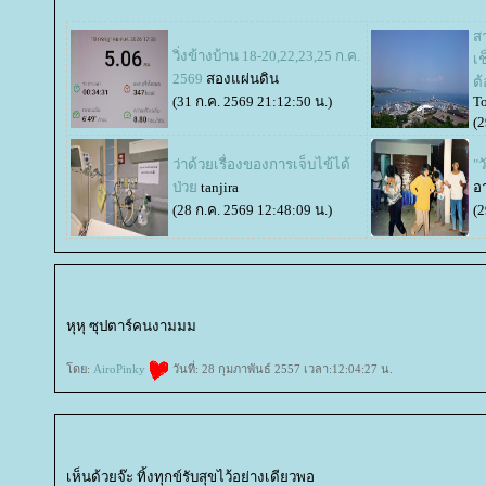
สา
วิ่งข้างบ้าน 18-20,22,23,25 ก.ค.
เ
2569
สองแผ่นดิน
ต้
(31 ก.ค. 2569 21:12:50 น.)
T
(2
ว่าด้วยเรื่องของการเจ็บไข้ได้
"
ป่ว
tanjira
อา
(28 ก.ค. 2569 12:48:09 น.)
(2
หุหุ ซุปตาร์คนงามมม
ดย:
AiroPinky
วันที่: 28 กุมภาพันธ์ 2557 เวลา:12:04:27 น.
เห็นด้วยจ๊ะ ทิ้งทุกข์รับสุขไว้อย่างเดียวพอ