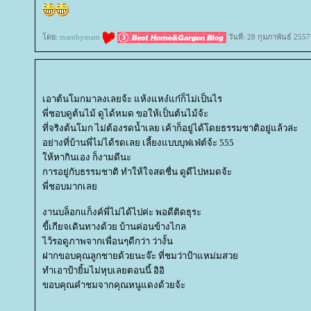
ดย:
mambymam
วันที่: 28 กุมภาพันธ์ 255
เอาต้นโมกมาลงเลยจ้ะ แห้งแหง๋แก๋ก็ไม่เป็นไร
พี่ชอบดูต้นไม้ ดูได้หมด ขอให้เป็นต้นไม้จ้ะ
ที่จริงต้นโมก ไม่ต้องรดน้ำเลย เค้าก็อยู่ได้โดยธรรมชาติอยู่แล้วล่ะ
อย่างที่บ้านพี่ไม่ได้รดเลย เลี้ยงแบบบุฟเฟ่ต์จ้ะ 555
ห้หากินเอง ก็งามดีนะ
การอยู่กับธรรมชาติ ทำให้ใจสดชื่น ดูดีไปหมดจ้ะ
พี่ชอบมากเล
งานบล็อกแก็งค์พี่ไม่ได้ไปค่ะ พอดีติดธุระ
ขี้เกียจเดินทางด้วย บ้านค่อนข้างไกล
ไว้รอดูภาพจากเพื่อนๆดีกว่า ว่างั้น
ฝากขอบคุณลูกชายด้วยนะจ๊ะ ที่ชมว่าป้าแหม่มสว
ทำเอาป้ายิ้มไม่หุบเลยตอนนี้ อิอิ
ขอบคุณคำชมจากคุณหนูแดงด้วยจ้ะ