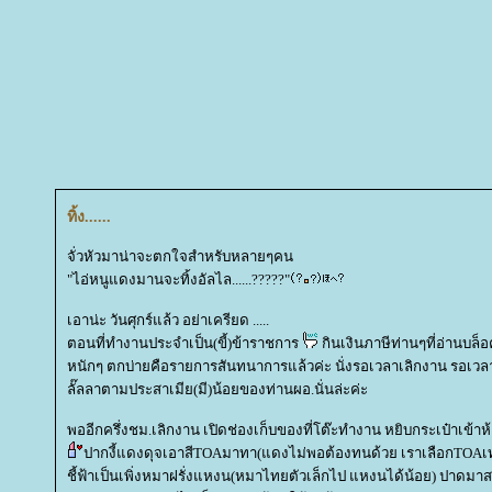
ทิ้ง......
จั่วหัวมาน่าจะตกใจสำหรับหลายๆคน
"ไอ่หนูแดงมานจะทิ้งอัลไล......?????"
เอาน่ะ วันศุกร์แล้ว อย่าเครียด .....
ตอนที่ทำงานประจำเป็น(ขี้)ข้าราชการ
กินเงินภาษีท่านๆที่อ่านบล็อคน
หนักๆ ตกบ่ายคือรายการสันทนาการแล้วค่ะ นั่งรอเวลาเลิกงาน รอเวล
ลั๊ลลาตามประสาเมีย(มี)น้อยของท่านผอ.นั่นล่ะค่ะ
พออีกครึ่งชม.เลิกงาน เปิดช่องเก็บของที่โต๊ะทำงาน หยิบกระเป๋าเข้าห
ปากงี้แดงดุจเอาสีTOAมาทา(แดงไม่พอต้องทนด้วย เราเลือกTOAเท่
ชี้ฟ้าเป็นเพิ่งหมาฝรั่งแหงน(หมาไทยตัวเล็กไป แหงนได้น้อย) ปาดมาสก