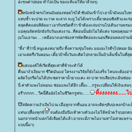
อ่ะขนต่าปลอม ทำไม่เป็น ของแท้แม่ให้มาล้วนๆ)
หนังหน้าตรงไหนมันย่องทอดไข่ได้ ซับมันเข้าไป เอาน้ำมันบนใ
ทบช้ำ จะปาด จะวาด จะลาก จะถู ไม่ได้เพราะเดี๋ยวคอนซิลสิวและร
หลุดติดแผ่นฟิล์มมา เอากันชนิดที่ว่า ข้าต้องแจ่มปานไปเดินงานพรมแ
ม่คุณจัดหนักยังกับวันแต่งงาน...ที่ตอนนั้นยังไม่ได้แต่ง รอพ่อคุณมาข
(มโนเอานะ .... เหมือนางเอกช่องสารพัดสีตอนจะนอนรึตอนหลงป่านนั่นล่ะ
"ทิ้ง" ที่ว่านี่ หนูแดงหมายถึง ทิ้งความขุ่นใจค่ะ มองอะไรดีๆไปหมด น
เอาแค่ครึ่งวันพอนะ เดี๋ยวบ้าทั้งวันจะติดไปกลายเป็นบ้าเต็มขั้นในที่สุ
ต่งองค์ให้เริ่ดที่สุดเท่าที่ข้าจะทำได้
ตื่นมางัวเงียมาก ชีวิตมันแย่ โครงงานวิจัยก็ยังไม่เสร็จ ไหนจะต้องอ่
ผลัดใบกรีดไม่ได้ประชดราคาน้ำยางแตะ 40 บาท รถเสียประเมินซ่อม 6
นี่ ค่าตัวแพงไม่พอนะ ซ่อมแพงได้อีก เดี๊ยะ.....กรูจะเปลี่ยนให้เงิบเล่นๆ.
ทิ้งงงงงงง......ไ
อร๊ากกกก.....วีคนี้คืออัลไลในชีวิตกรูฟระ........
สลัดความงัวเงียไป ณ เมื่อลุกจากที่นอน อาจจะติดๆสับปะหงกบ้างเล็
ท่นเปลื้องทุกข์
จนต้องมือนึงเท้าคางตัวเองไม่ให้หน้าคว่ำ(บอกตนเ
นอกจากหน้าแตกได้เลือดได้แล้ว อาจจะมีภาพไม่งามท่าไม่สวยเพราะย
บบนี้มา)