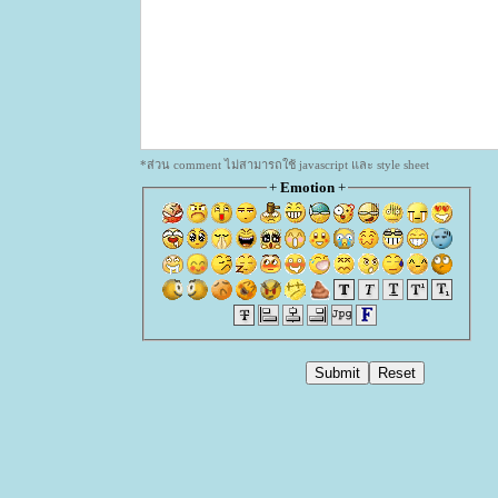
*ส่วน comment ไม่สามารถใช้ javascript และ style sheet
+
Emotion
+