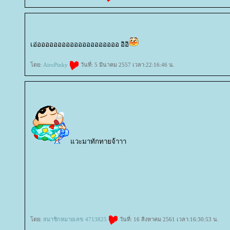
เอ่ออออออออออออออออออออ อิอิ
ดย:
AiroPinky
วันที่: 5 มีนาคม 2557 เวลา:22:16:46 น.
วะมาทักทายจ้าาา
sinota
ซิโนต้า
Ulthera
สลายไขมัน
SculpSure
เซลลูไลท์
ฝ
ถาวร
รูขุมขนกว้าง
ทองคำ
ไฮยาลูโรนิค
คีเลชั่น
Chelation
Hifu
Pore
Hair Removal Laser
freckle dark spot
cell
ด้วยเลเซอร์
ลบรอยสักคิ้ว
Eyebrow Tattoo Removal
เพ้นท์คิ้ว 3 มิติ
สักคิ้วถาวร
สักคิ้ว 6 มิติ
Cover Paint
สักไรผม
การดูแลสุขภาพ
อาหารเพื่อสุขภาพ
ออกกำลังกา
สุขภาพผู้หญิง
สุขภาพผู้ชา
สุขภาพจิต
รคและการป้องกัน
สมุ
ขิง
ผู้หญิง
สุขภาพผู้หญิง
ศัลยกรรม
ความสวยความงาม
ม่ตั้งครรภ์
สุขภาพแม่ตั้งครรภ์
พัฒนาการ ตั้งครรภ์ 40 สัป
การคลอด
หลังคลอด
การออกกำลังกา
ทารกแรกเกิด
สุขภาพทารกแรกเกิด
ผิวทารกแรกเกิด
การพัฒนาการของเด
สำหรับเด็กแรกเกิด
เลี้ยงลูกด้วยนมแม่
อาหารสำหรับทารก
เด็กโต
สุขภาพเด็ก
ผิวเด็ก
การพัฒนาการเด็ก
การดูแล
ละการเรียนรู้
ครอบครัว
ชีวิตครอบครัว
ปัญหาภายในครอบครัว
ความเชื่อคนโบราณ
ดย:
สมาชิกหมายเลข 4713825
วันที่: 16 สิงหาคม 2561 เวลา:16:30:53 น.