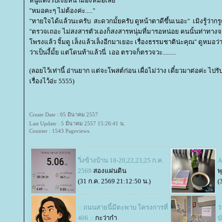
หนูแดงรีบเงยหน้ามองหมอเล
"หมอคะๆ ไม่ต้องค่ะ....."
"หายใจได้แล้วนะครับ สะดวกมั้ยครับ ดูหน้าตาดีขึ้นเนอะ" เมิงรู้ว่ากรูตอ
"ตรวจเถอะ ไม่สงสารตัวเองก็สงสารหนุ่มที่มารอหน่อย คนนั้นท่าทาง
พรงแล้ว จิ้มดู เล็งแล้วเล็งอีกมาเยอะ เรื่องธรรมชาติน่ะคุณ" ดูหมอ
ว่าเป็นงี้มั้ย แต่โดนท้าแล้วนี่ เออ ตรวจก็ตรวจวะ.........
(ลอยไว้เท่านี้ อ่านยาก แต่จะโพสต์ก่อน เผื่อไม่ว่าง เดี๋ยวมาต่อค่ะ ไ
เรื่องไว้อ่ะ 5555)
Create Date : 05 มีนาคม 2557
Last Update : 5 มีนาคม 2557 15:26:41 น.
Counter : 1543 Pageviews.
วิ่งข้างบ้าน 18-20,22,23,25 ก.ค.
A
2569
สองแผ่นดิน
พ
(31 ก.ค. 2569 21:12:50 น.)
(
:: ถนนสายนี้มีตะพาบ โครงการที่
ว
406 ::
กะว่าก๋า
ป