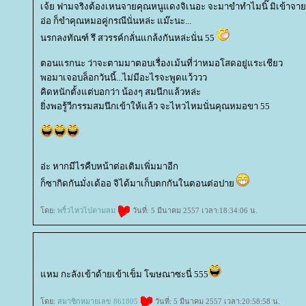
เจ้ย ฟามจริงต้องเหนจายคุณหนูแดงจิเนอะ จะมาขำทำไมนิ๊ มิเข้าจ
อ่อ ก็ขำคุณหมอคู่กรณีนั่นหล่ะ แม๊ะนะ...
นรกลงทัณฑ์ รึ สวรรค์กลั่นแกล้งกันหล่ะนั่น 55
ตอนแรกนะ ว่าจะตามมาตอบเรื่องเม้นที่ว่าหมอโสดอยู่แระเชียว
พอมาเจอบล็อกวันนี้...ไม่มีอะไรจะพูดแว้ววว
คิดหนักตั้งแต่บอกว่า น้องๆ สมนึกแล้วหล่ะ
ิ่งพอรู้วีกรรมสมนึกเข้าให้แล้ว จะไหวไหมนั่นคุณหมอขา 55
อ่ะ หากมีไรคืบหน้าต่อเติมเพิ่มมาอีก
ก็ซากิดกันมั่งเด้ออ จิได้มาเก็บตกกันในตอนต่อปา
ดย:
พริ้วไหวไปตามลม
วันที่: 5 มีนาคม 2557 เวลา:18:34:06 น.
หม กะลังเข้าด้ายเข้าเข็ม โฆษณาซะนี่ 555
ดย:
สมาชิกหมายเลข 861805
วันที่: 5 มีนาคม 2557 เวลา:20:58:58 น.