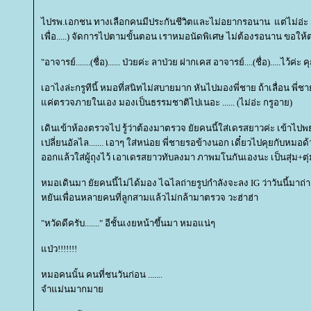
ไปรพ.เอกชน ทางเลือกคนมีประกันชีวิตและไม่อยากรอนาน แต่ไม่อ่ะ เ
เพื่อ.....) จัดการไปตามขั้นตอน เราหมอนัดพิเศษ ไม่ต้องรอนาน ขอให้
"อาจารย์.......(ชื่อ)...... ป่วยค่ะ ลาป่วย ฝากเคส อาจารย์....(ชื่อ).....ไ
เอาไงล่ะกรูทีนี้ หมอที่สนิทไม่สบายมาก หันไปมองพี่ชาย ถ้าเลื่อน พี่
ค่ตรวจภายในเอง มองเป็นธรรมชาติไปเนอะ ...... (ไม่อ่ะ กรูอาย)
เดินเข้าห้องตรวจไป รู้ว่าต้องมาตรวจ ยัยคนนี้ใส่เดรสยาวค่ะ เข้าไปพ
เปลี่ยนอัลไล....... เอาๆ ใส่หน่อย พี่ชายรอข้างนอก เดี๋ยวไปคุยกับหมอด
ออกแล้วใส่ผู้ถุงไว้ เอาเดรสยาวทับลงมา ภาพมโนกันเองนะ เป็นสุ่ม+ต
หมอเดินมา ยัยคนนี้ไม่ได้มอง ไฉไลถ่ายรูปกำลังจะลง IG ว่าวันนี้มา
หยันเพื่อนหลายคนที่ลูกสามแล้วไม่กล้ามาตรวจ วะฮ่าฮ่า
"หวัดดีครับ......." อีชั้นเงยหน้าขึ้นมา หมอแน่ๆ
ป่ว!!!!!!!
หมอคนนั้น คนที่ชนวันก่อน .......
จำแม่นมากมา