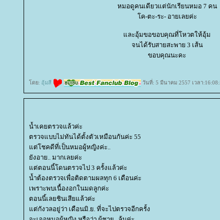
หมอดูคนเดียวแต่นักเรียนหมอ 7 คน
ค-ตะ-ระ- อายเลยค่ะ
ละอุ้มขอขอบคุณที่โหวตให้อุ้ม
จนได้รับสายสะพาย 3 เส้น
ขอบคุณนะคะ
ดย:
อุ้มสี
วันที่: 5 มีนาคม 2557 เวลา:16:08
น้ำเคยตรวจแล้วค่ะ
ตรวจแบบไม่ทันได้ตั้งตัวเหมือนกันค่ะ 55
ต่โชคดีที่เป็นหมอผู้หญิงค่ะ..
ังอาย.. มากเลยค่ะ
ต่ตอนนี้โดนตรวจไป 3 ครั้งแล้วค่ะ
น้ำต้องตรวจเพื่อติดตามผลทุก 6 เดือนค่ะ
เพราะพบเนื้องอกในมดลูกค่ะ
ตอนนี้เลยชินเสียแล้วค่ะ
ต่กังวลอยู่ว่า เดือนมิ.ย. ที่จะไปตรวจอีกครั้ง
จะเจอหมอผู้หญิง หรือว่า ผู้ชาย.. ลุ้นค่ะ