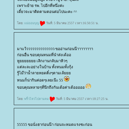
เพราะย้าย รพ. ไปอีกที่หนึ่งค่ะ
เดี๋ยวจะมาติดตามตอนต่อไปนะคะ ^^
ดย:
ม่ออมบุญ
วันที่: 5 มีนาคม 2557 เวลา:16:50:51 น.
มาแว้วววววววววววววว ขออ่านก่อนน๊าาาาาาาา
ก่อนอื่น ขอบคุณหนมที่นำส่งเด้ออ
หูยยยยยยย เลิกงานกลับมาหิวๆ
ต่ละละอย่างในบ้าน ทั้งหนมทั้งกุ้ง
รู้ไม๊ว่าน้ำลายหยดติ๋งๆตามเล้
หนมก็น่ากินค่อดๆเลยเน๊ะ 55
ขอบคุณหลายๆที่นึกถึงกันเด้อค่าเด้อออออ
ดย:
พริ้วไหวไปตามลม
วันที่: 5 มีนาคม 2557 เวลา:18:27:25 น.
55555 ขอนั่งฮาก่อนน๊า ก่อนจะหมดแรงซะก่อน