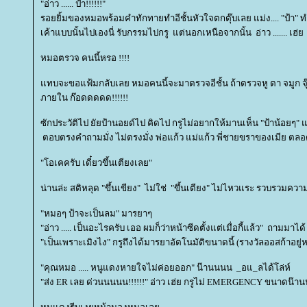
"อ่าว ...... ป้า!!!!!!"
รอยยิ้มของหมอพร้อมคำทักทายทำอีชั้นหัวใจตกตุ๊บเลย แม่ง.... "ป้า" ท
เค้าแบบนั้นไปเองนี่ รับกรรมไปกรู แต่นอกเหนือจากนั้น อ่าว ....... เฮ่
หมอตรวจ คนนี้หรอ !!!!
ทบจะขอแฟ้มกลับเลย หมอคนนี้จะมาตรวจอีชั้น ถ้าตรวจหู ตา จมูก จุ๊กก
ภายใน ก๊อดดดดด!!!!!!
ซักประวัติไป ยัยป้านอยด์ไป คิดไป กรูไม่อยากให้มานเห็น "ป้าน้อยๆ"
ตอบตรงคำถามมั่ง ไม่ตรงมั่ง พ่อแก้ว แม่แก้ว พี่ชายขราของเมีย ตล
"โอเคครับ เดี๋ยวขึ้นเตียงเลย"
น่านล่ะ สติหลุด "ขึ้นเขียง" ไม่ใช่ "ขึ้นเตียง" ไม่ไหวแระ รวบรวมค
"หมอๆ ป้าจะเป็นลม" มารยาๆ
"อ่าว ..... เป็นอะไรครับ เออ ผมก็ว่าหน้าซีดตั้งแต่เมื่อกี้แล้ว" ถามม
"เป็นเพราะเมิงไง" กรูถึงได้มารยาอัตโนมัติขนาดนี้ (รางวัลออสก้าอย
"คุณหมอ ..... หนูแดงหายใจไม่ค่อยออก" น๊านนนน _อแ_ลได้โล่ห์
"ส่ง ER เลย ด่วนนนนน!!!!!!" อ่าว เฮ่ย กรูไม่ EMERGENCY ขนาดน๊