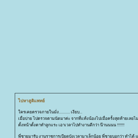
ไปหาสูติแพทย์
ครเคยตรวจภายในมั่ง............ เงียบ...
เมื่อบ่าย ไปตรวจตามนัดมาค่ะ จากที่แท้งน้องไปเมื่อครั้งสุดท้ายเลยไม่
ตั้งหน้าตั้งตาทำลูกแระ เอาเวลาไปทำงานดีกว่า น๊านนนน !!!!!!
พี่ชายมารับ งานราชการเบียดบังเวลามาเล็กน้อย พี่ชายบอกว่า ทำได้ แต่