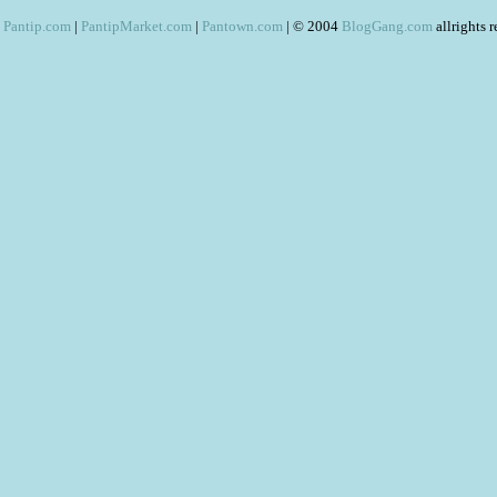
Pantip.com
|
PantipMarket.com
|
Pantown.com
| © 2004
BlogGang.com
allrights 