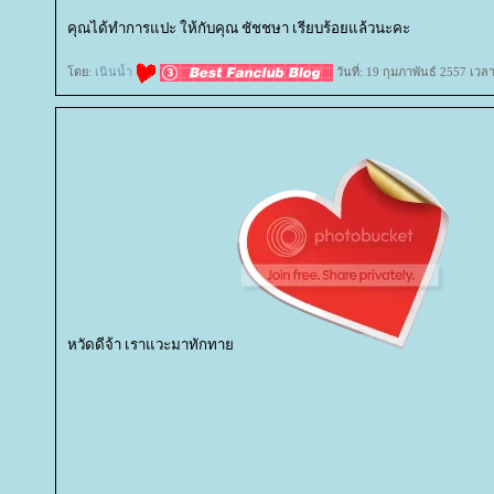
คุณได้ทำการแปะ ให้กับคุณ ชัชชษา เรียบร้อยแล้วนะคะ
ดย:
เนินน้ำ
วันที่: 19 กุมภาพันธ์ 2557 เวล
หวัดดีจ้า เราแวะมาทักทา
sinota
ซิโนต
กระ
Derma Light
เลเซอร์กำจัดขน
กำจัดขนถาวร
รูขุมขนกว้าง
ทองคำ
ไฮยาลูโรนิค
คีเลชั่น
Chelation
Hifu
Por
ร้อยไหม
IPL
Medisyst
adenaa
ลบรอยสักคิ้วด้วยเลเซอร์
ลบรอยสักคิ้ว
Eyebrow Tattoo Removal
เพ้นท์คิ้ว 3 มิติ
ส
Eyebrow
Haijai.com
สุขภาพ
วิธีลดความอ้วน
การดูแลสุขภาพ
อาหารเพื่อสุขภาพ
ออกกำลังกา
สุขภาพผู้หญิง
สมุนไพรเพื่อสุขภาพ
น้ำมันมะพร้าว
ขิง ประโยชน์ของขิง
ผู้หญิง
สุขภาพผู้หญิง
ศัลยกรรม
ความสวยความงาม
ม่ตั้
สัปดาห์
อาหารสำหรับแม่ตั้งครรภ์
รคขณะตั้งครรภ์
การคลอด
หลังคลอด
การออกกำลังกา
ทารกแรกเกิด
สุขภา
ของเด็กแรกเกิด
การดูแลทารกแรกเกิด
รคและวัคซีนสำหรับเด็กแรกเกิด
เลี้ยงลูกด้วยนมแม่
อาหารสำหรับทารก
ดูแลเด็ก
รคและวัคซีนเด็ก
อาหารสำหรับเด็ก
การเล่นและการเรียนรู้
ครอบครัว
ชีวิตครอบครัว
ปัญหาภายในครอบ