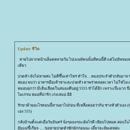
Update ชีวิต
หายไปจากหน้าบล็อคหลายวัน ไปเมนท์คนนั้นทีคนนี้ที แต่ไม่อัพของตั
เดียว
ปวดหัว ยังไม่หายค่ะ ไม่ดีขึ้นเท่าไหร่ ทำใจ.....หมอประจำตัวกลับม
สมอง พบว่า อาหารมือเท้าชาและปวดหัว ตาพร่าตลอดเวลา ไม่ใช่ไมเ
หมอบอกว่า มีเส้นเลือดในสมองตีบอยู่ 5555 ขำได้อีก เพราะเป๊ะมาก นึก
ไมเกรน หมอที่น่ารัก เก่งเสมอ อิอิ
รักษาด้วยอะไรตอนนี้ทานยาไปก่อน ที่เหลือค่อยว่ากัน ช่างหัวตัวเอง (หั
เอง 555)
กลับบ้านตั้งแต่เมื่อวันจันทร์ นั่งๆมองๆจะอัพไรดี เพียบไปหมด สอนใบ
ัยแม่ขี้เกียจ ..... ขอหายปวดหัวซักพักก่อนนะ เดี๋ยวจะอัพเดทค่ะ