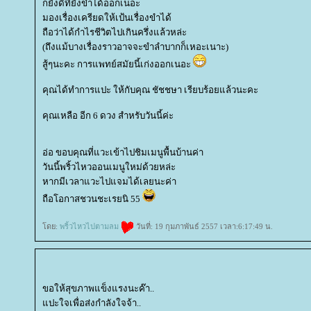
ก็ยังดีที่ยังขำได้ออกเนอะ
มองเรื่องเครียดให้เป้นเรื่องขำได้
ถือว่าได้กำไรชีวิตไปเกินครึ่งแล้วหล่ะ
(ถึงแม้บางเรื่องราวอาจจะขำลำบากก็เหอะเนาะ)
สู้ๆนะคะ การแพทย์สมัยนี้เก่งออกเนอะ
คุณได้ทำการแปะ ให้กับคุณ ชัชชษา เรียบร้อยแล้วนะคะ
คุณเหลือ อีก 6 ดวง สำหรับวันนี้ค่ะ
อ่อ ขอบคุณที่แวะเข้าไปชิมเมนูพื้นบ้านค่า
วันนี้พริ้วไหวออนเมนูใหม่ด้วยหล่ะ
หากมีเวลาแวะไปแจมได้เลยนะค่า
ถือโอกาสชวนชะเรยนิ 55
ดย:
พริ้วไหวไปตามลม
วันที่: 19 กุมภาพันธ์ 2557 เวลา:6:17:49 น.
ขอให้สุขภาพแข็งแรงนะค๊า..
ปะใจเพื่อส่งกำลังใจจ้า..