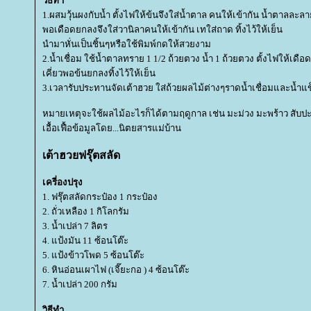
วิธีทำ
1.ผสมวุ้นผงกับน้ำ ตั้งไฟให้ข้นจึงใส่น้ำตาล คนให้เข้ากัน น้ำตาลละ
พอเดือดยกลงจึงใส่วานิลาคนให้เข้ากัน เทใส่ถาด ทิ้งไว้ให้เย็น
นำมาหั่นเป็นชิ้นๆหรือใช้พิมพ์กดให้สวยงาม
2.น้ำเชื่อม ใช้น้ำตาลทราย 1 1/2 ถ้วยตวง น้ำ 1 ถ้วยตวง ตั้งไฟให้เดือด
เคี่ยวพอข้นยกลงทิ้งไว้ให้เย็น
3.เวลารับประทานจัดเต้าฮวย ใส่ถ้วยผลไม้ต่างๆราดน้ำเชื่อมและน้ำแข
หมายเหตุจะใช้ผลไม้อะไรก็ได้ตามฤดูกาล เช่น มะม่วง มะพร้าว สับ
เอื้อเฟื้อข้อมูลโดย...นิตยสารแม่บ้าน
เต้าฮวยฟรุ๊ตสลัด
เครี่องปรุง
1. ฟรุ๊ตสลัดกระป๋อง 1 กระป๋อง
2. ถั่วเหลือง 1 กิโลกรัม
3. น้ำเปล่า 7 ลิตร
4. แป้งมัน 11 ซ้อนโต๊ะ
5. แป้งข้าวโพด 5 ซ้อนโต๊ะ
6. หินอ่อนเผาไฟ (เจี๊ยะกอ ) 4 ซ้อนโต๊ะ
7. น้ำเปล่า 200 กรัม
วิธีทำ