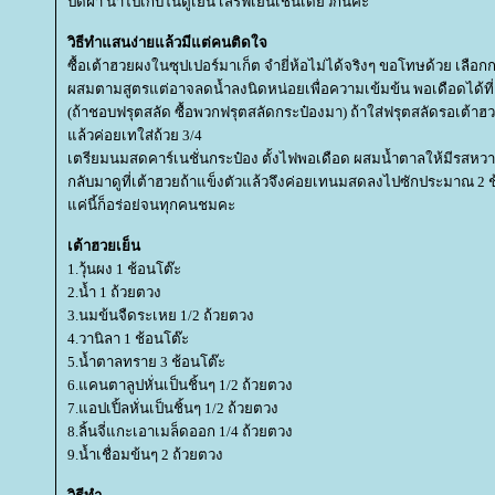
ปิดฝา นำไปเก็บในตู้เย็น เสิร์ฟเย็นเช่นเดียวกันคะ
วิธีทำแสนง่ายแล้วมีแต่คนติดใจ
ซื้อเต้าฮวยผงในซุปเปอร์มาเก็ต จำยี่ห้อไม่ได้จริงๆ ขอโทษด้วย เลือกก
ผสมตามสูตรแต่อาจลดน้ำลงนิดหน่อยเพื่อความเข้มข้น พอเดือดได้ที่
(ถ้าชอบฟรุตสลัด ซื้อพวกฟรุตสลัดกระป๋องมา) ถ้าใส่ฟรุตสลัดรอเต้าฮ
ล้วค่อยเทใส่ถ้วย 3/4
เตรียมนมสดคาร์เนชั่นกระป๋อง ตั้งไฟพอเดือด ผสมน้ำตาลให้มีรสห
กลับมาดูที่เต้าฮวยถ้าแข็งตัวแล้วจึงค่อยเทนมสดลงไปซักประมาณ 2 ช
ค่นี้ก็อร่อย่จนทุกคนชมคะ
เต้าฮวยเย็น
1.วุ้นผง 1 ช้อนโต๊ะ
2.น้ำ 1 ถ้วยตวง
3.นมข้นจืดระเหย 1/2 ถ้วยตวง
4.วานิลา 1 ช้อนโต๊ะ
5.น้ำตาลทราย 3 ช้อนโต๊ะ
6.แคนตาลูปหั่นเป็นชิ้นๆ 1/2 ถ้วยตวง
7.แอปเปิ้ลหั่นเป็นชิ้นๆ 1/2 ถ้วยตวง
8.ลิ้นจี่แกะเอาเมล็ดออก 1/4 ถ้วยตวง
9.น้ำเชื่อมข้นๆ 2 ถ้วยตวง