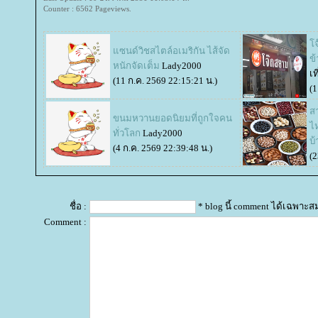
Counter : 6562 Pageviews.
จ
ซนด์วิชสไตล์อเมริกัน ไส้จัด
ข้
หนักจัดเต็ม
Lady2000
เท
(11 ก.ค. 2569 22:15:21 น.)
(1
สา
ขนมหวานยอดนิยมที่ถูกใจคน
ไ
ทั่วโลก
Lady2000
บ้
(4 ก.ค. 2569 22:39:48 น.)
(2
ชื่อ :
* blog นี้ comment ได้เฉพาะส
Comment :