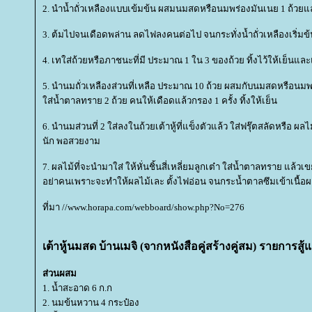
2. นำน้ำถั่วเหลืองแบบเข้มข้น ผสมนมสดหรือนมพร่องมันเนย 1 ถ้วยแ
3. ต้มไปจนเดือดพล่าน ลดไฟลงคนต่อไป จนกระทั่งน้ำถั่วเหลืองเริ่ม
4. เทใส่ถ้วยหรือภาชนะที่มี ประมาณ 1 ใน 3 ของถ้วย ทิ้งไว้ให้เย็นและ
5. นำนมถั่วเหลืองส่วนที่เหลือ ประมาณ 10 ถ้วย ผสมกับนมสดหรือนม
ส่น้ำตาลทราย 2 ถ้วย คนให้เดือดแล้วกรอง 1 ครั้ง ทิ้งให้เย็น
6. นำนมส่วนที่ 2 ใส่ลงในถ้วยเต้าหู้ที่แข็งตัวแล้ว ใส่ฟรุ๊ตสลัดหรือ 
นัก พอสวยงาม
7. ผลไม้ที่จะนำมาใส่ ให้หั่นชิ้นสี่เหลี่ยมลูกเต๋า ใส่น้ำตาลทราย แล้วเข
อย่าคนเพราะจะทำให้ผลไม้เละ ตั้งไฟอ่อน จนกระน้ำตาลซึมเข้าเนื้อ
ที่มา //www.horapa.com/webboard/show.php?No=276
เต้าหู้นมสด บ้านเมจิ (จากหนังสือคู่สร้างคู่สม) รายการสู
ส่วนผสม
1. น้ำสะอาด 6 ก.ก
2. นมข้นหวาน 4 กระป๋อง