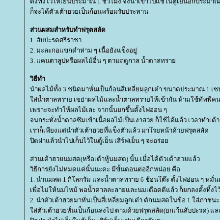
ตั้งทิ้งไว้ให้เย็นประมาณ 1 ชั่วโมง จึงนำเข้าไปแช่ในตู้เย็นอีกประมาณ
ก็จะได้ตัวเต้าฮวยเป็นก้อนพร้อมรับประทาน
ส่วนผสมสำหรับทำฟรุตสลัด
1. สับปะรดศรีราชา
2. มะละกอแขกดำห่าม ๆ เนื้อยังแข็งอยู่
3. แคนตาลูปหรือผลไม้อื่น ๆ ตามฤดูกาล น้ำตาลทรา
วิธีทำ
นำผลไม้ทั้ง 3 ชนิดมาหั่นเป็นก้อนสี่เหลี่ยมลูกเต๋า ขนาดประมาณ 1 เ
ส่น้ำตาลทราย เขย่าผลไม้และน้ำตาลทรายให้เข้ากัน ห้ามใช้ทัพพีค
เพราะจะทำให้ผลไม้เละ จากนั้นยกขึ้นตั้งไฟอ่อน ๆ
จนกระทั่งน้ำตาลซึมเข้าเนื้อผลไม้เป็นเงาสวย ก็ใช้ได้แล้ว เวลาทำเต้
เราก็เพียงแต่นำตัวเต้าฮวยที่แข็งตัวแล้ว มาโรยหน้าด้วยฟรุตสลัด
ปิดฝาแล้วนำไปเก็บไว้ในตู้เย็น เสิร์ฟเย็น ๆ จะอร่อ
ส่วนเต้าฮวยนมสด(หรือเต้าหู้นมสด) นั้น เมื่อได้ตัวเต้าฮวยแล้ว
วิธีการยังไม่หมดแค่นั้นนะคะ มีขั้นตอนต่ออีกหน่อย คือ
1. นำนมสด 1 กิโลกรัม และน้ำตาลทราย 6 ช้อนโต๊ะ ตั้งไฟอ่อน ๆ หม
เพื่อไม่ให้นมไหม้ พอน้ำตาลละลายและนมเดือดดีแล้ว ก็ยกลงตั้งทิ้งไว้
2. นำตัวเต้าฮวยมาหั่นเป็นสี่เหลี่ยมลูกเต๋า ตักนมสดในข้อ 1 ใส่ภาชนะ
ส่ตัวเต้าฮวยหั่นเป็นก้อนลงไป ตามด้วยฟรุตสลัด(ยกเว้นสับปะรด) แล