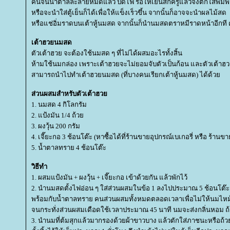
คนจนน้ำตาลละลายหมดแล้ว ปิดไฟ รอให้เย็นสักครู่แล้วจึงตักใส่พิมพ
หรือจะนำใส่ตู้เย็นก็ได้เพื่อให้แข็งเร็วขึ้น จากนั้นก็อาจจะนำผลไม้สด
หรือแช่อิ่มราดบนเต้าหู้นมสด จากนั้นก็นำนมสดตราหมีราดหน้าอีกที คร
เต้าฮวยนมสด
ตัวเต้าฮวย จะต้องใช้นมสด ๆ ที่ไม่ได้ผสมอะไรทั้งสิ้น
ห้ามใช้นมกล่อง เพราะเต้าฮวยจะไม่ยอมจับตัวเป็นก้อน และตัวเต้าฮวย
สามารถนำไปทำเต้าฮวยนมสด (ที่บางคนเรียกเต้าหู้นมสด) ได้ด้ว
ส่วนผสมสำหรับตัวเต้าฮว
1. นมสด 4 กิโลกรัม
2. แป้งมัน 1/4 ถ้ว
3. ผงวุ้น 200 กรัม
4. เจี๊ยะกอ 3 ช้อนโต๊ะ (หาซื้อได้ที่ร้านขายอุปกรณ์เบเกอรี่ หรือ ร้านข
5. น้ำตาลทราย 4 ช้อนโต๊ะ
วิธีทำ
1. ผสมแป้งมัน + ผงวุ้น + เจี๊ยะกอ เข้าด้วยกัน แล้วพักไว้
2. นำนมสดตั้งไฟอ่อน ๆ ใส่ส่วนผสมในข้อ 1 ลงไปประมาณ 5 ช้อนโต๊ะ
พร้อมกับน้ำตาลทราย คนส่วนผสมทั้งหมดตลอดเวลาเพื่อไม่ให้นมไหม้
จนกระทั่งส่วนผสมเดือดใช้เวลาประมาณ 45 นาที นมจะส่งกลิ่นหอม ถ
3. นำนมที่ต้มสุกแล้วมากรองด้วยผ้าขาวบาง แล้วตักใส่ภาชนะหรือถ้