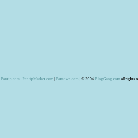
Pantip.com
|
PantipMarket.com
|
Pantown.com
| © 2004
BlogGang.com
allrights 