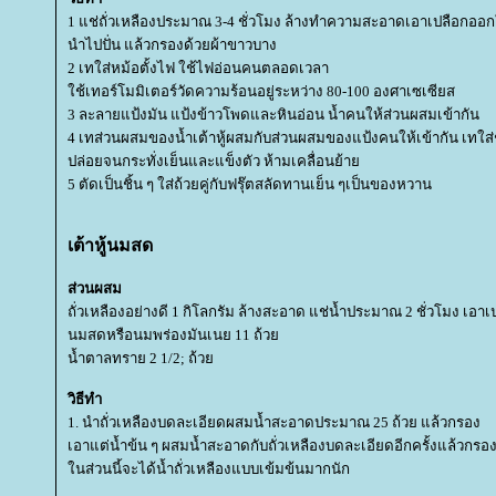
1 แช่ถั่วเหลืองประมาณ 3-4 ชั่วโมง ล้างทำความสะอาดเอาเปลือกออ
นำไปปั่น แล้วกรองด้วยผ้าขาวบาง
2 เทใส่หม้อตั้งไฟ ใช้ไฟอ่อนคนตลอดเวลา
ช้เทอร์โมมิเตอร์วัดความร้อนอยู่ระหว่าง 80-100 องศาเซเซียส
3 ละลายแป้งมัน แป้งข้าวโพดและหินอ่อน น้ำคนให้ส่วนผสมเข้ากัน
4 เทส่วนผสมของน้ำเต้าหู้ผสมกับส่วนผสมของแป้งคนให้เข้ากัน เทใส่
ปล่อยจนกระทั่งเย็นและแข็งตัว ห้ามเคลื่อนย้า
5 ตัดเป็นชิ้น ๆ ใส่ถ้วยคู่กับฟรุ๊ตสลัดทานเย็น ๆเป็นของหวาน
เต้าหู้นมสด
ส่วนผสม
ถั่วเหลืองอย่างดี 1 กิโลกรัม ล้างสะอาด แช่น้ำประมาณ 2 ชั่วโมง เ
นมสดหรือนมพร่องมันเนย 11 ถ้ว
น้ำตาลทราย 2 1/2; ถ้ว
วิธีทำ
1. นำถั่วเหลืองบดละเอียดผสมน้ำสะอาดประมาณ 25 ถ้วย แล้วกรอง
เอาแต่น้ำข้น ๆ ผสมน้ำสะอาดกับถั่วเหลืองบดละเอียดอีกครั้งแล้วกรอง
นส่วนนี้จะได้น้ำถั่วเหลืองแบบเข้มข้นมากนัก