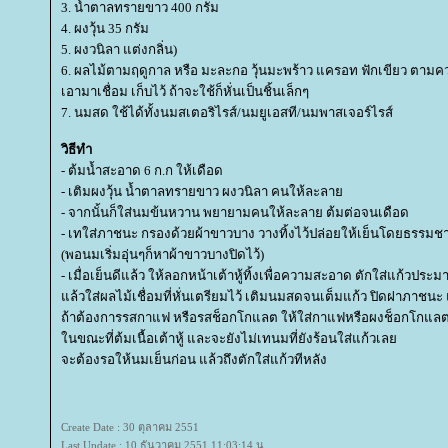
3. น้ำตาลทรายขาว 400 กรัม
4. ผงวุ้น 35 กรัม
5. ผงวนิลา แต่งกลิ่น)
6. ผลไม้ตามฤดูกาล หรือ มะละกอ วุ้นมะพร้าว แครอท ฟักเขียว ตาม
เอามาเชื่อม เก็บไว้ ถ้าจะใช้ก็หั่นเป็นชิ้นเล็กๆ
7. นมสด ใช้ได้ทั้งนมสเตอริไรส์/นมยูเอสที/นมพาสเจอร์ไรส์
วิธีทำ
- ต้มน้ำสะอาด 6 ก.ก ให้เดือด
- เติมผงวุ้น น้ำตาลทรายขาว ผงวนิลา คนให้ละลา
- จากนั้นก็ใส่นมข้นหวาน พยายามคนให้ละลาย ต้มต่อจนเดือด
- เทใส่ภาชนะ กรองด้วยผ้าขาวบาง วางทิ้งไว้ปล่อยให้เย็นโดยธรรมช
(พอนมเริ่มอุ่นๆก็หาผ้าขาวบางปิดไว้)
- เมื่อเย็นดีแล้ว ให้ลอกหน้าเต้าหู้ทิ้งเพื่อความสะอาด ตักใส่แก้วปร
ล้วใส่ผลไม้เชื่อมที่หั่นเตรียมไว้ เติมนมสดจนเต็มแก้ว ปิดฝาภาชนะ 
ถ้าต้องการรสกาแฟ หรือรสช็อกโกแลต ให้ใส่กาแฟหรือผงช็อกโกแลต
นขณะที่ต้มเนื้อเต้าหู้ และจะยังไม่เทนมที่ยังร้อนใส่แก้วเล
จะต้องรอให้นมเย็นก่อน แล้วถึงตักใส่แก้วทีหลัง
Create Date : 30 ตุลาคม 2551
Last Update : 10 ธันวาคม 2551 11:03:14 น.