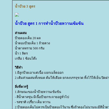
น้ำบ๊วย 3 สูตร
น้ำบ๊วย สูตร 1 การทำน้ำบ๊วยหวานเข้มข้น
ส่วนผสม
บ๊วยดองเค็ม 20 ผล
น้ำดองบ๊วยเค็ม 1 ถ้วยตวง
น้ำตาลทราย 500 กรัม
น้ำ 1 ลิตร
เกลือ 1 ช้อนโต๊ะ
วิธีทำ
1.ยีลูกบ๊วยเอาแต่เนื้อ แยกเมล็ดออก
2.เติมส่วนผสมทั้งหมด ต้มให้เดือด ยกลงบรรจุขวด ทิ้งไว้ให้เย็น ปิดฝ
สิ่งที่ควรรู้
1.ลักษณะของน้ำบ๊วยหวานเข้มข้น
- สีน้ำตาลขุ่น มีเนื้อบ๊วยกระจายอยู่ทั่วไป
- รสชาติ เปรี้ยว เค็ม หวาน
2.บ๊วยดองเค็มไม่ควรเป็นบ๊วยดองไว้นาน ซึ่งถ้าดองไม่นานจะมีสีน้ำ