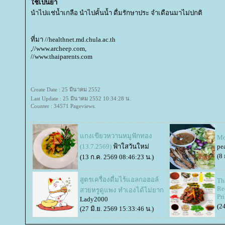
ช้เป็นยา
นำไปแช่น้ำเกลือ นำไปคั้นน้ำ ดื่มรักษาประ จำเดือนมาไม่ปกติ
ที่มา //healthnet.md.chula.ac.th
,//www.archeep.com,
//www.thaiparents.com
Create Date : 25 มีนาคม 2552
Last Update : 25 มีนาคม 2552 10:34:28 น.
Counter : 34571 Pageviews.
กงเขียวหวานหมูฟักทอง
Mo
(13.7.2569)
ฟ้าใสวันใหม่
pe
(8
(13 ก.ค. 2569 08:46:23 น.)
สูตรเครื่องดื่มไร้แอลกอฮอล์
Th
Re
สวยหรูดูแพง ทำเองได้ไม่ยาก
Pr
Lady2000
(2
(27 มิ.ย. 2569 15:33:46 น.)