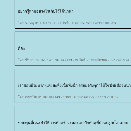
อยากรู้ทามอย่างไรเก็บไว้ได้นานๆ
ดย: นอหนู IP: 118.174.21.174 วันที่: 18 ตุลาคม 2552 เวลา:15:00:03 น.
ดีคะ
ดย: รีรี IP: 192.168.2.49, 202.143.139.219 วันที่: 26 พฤศจิกายน 2552 เวลา:9:41:
เราชอบบ๊วยมากๆเลยล่ะทั้งเนื้อทั้งน้ำ อร่อยจริงๆถ้าไม้ใช่พืชเมือ
ดย: ดอกบ๊วย IP: 180.183.149.73 วันที่: 30 มีนาคม 2553 เวลา:9:29:05 น.
ขอบคุนที่เเนะยำวีธีการทำคร้าจะลองเอาปัยทำดูที่บ้านปลูกบ๊วยเยอะ