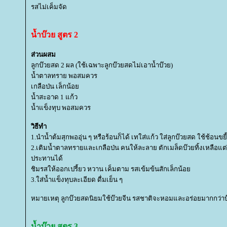
รสไม่เค็มจัด
น้ำบ๊วย สูตร 2
ส่วนผสม
ลูกบ๊วยสด 2 ผล (ใช้เฉพาะลูกบ๊วยสดไม่เอาน้ำบ๊วย)
น้ำตาลทราย พอสมควร
เกลือป่น เล็กน้อ
น้ำสะอาด 1 แก้ว
น้ำแข็งทุบ พอสมควร
วิธีทำ
1.นำน้ำต้มสุกพออุ่น ๆ หรือร้อนก็ได้ เทใส่แก้ว ใส่ลูกบ๊วยสด ใช้ช้อนขยี
2.เติมน้ำตาลทรายและเกลือป่น คนให้ละลาย ตักเมล็ดบ๊วยทิ้งเหลือแต่เนื้
ประทานได้
ชิมรสให้ออกเปรี้ยว หวาน เค็มตาม รสเข้มข้นสักเล็กน้อ
3.ใส่น้ำแข็งทุบละเอียด ดื่มเย็น ๆ
หมายเหตุ ลูกบ๊วยสดนิยมใช้บ๊วยจีน รสชาติจะหอมและอร่อยมากกว่าบ๊
น้ำบ๊วย สูตร 3