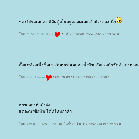
ของโปรดเลยค่ะ มีติดตู้เย็นอยู่ตลอดเลยเจ้าบ๊วยดองเนี่
ดย:
YuMmY_AuMmY
วันที่: 25 มีนาคม 2552 เวลา:20:29:54 น.
ตั้งแต่ท้องเนี่ยซื้อเขากินทุกวันเลยค่ะ น้ำบ๊วยเนี่ย สงสัยหัดทำเองท่าจะ
ดย:
Lady Cherry
วันที่: 26 มีนาคม 2552 เวลา:16:01:28 น.
อยากลองทำมั่งจัง
ต่จะหาซื้อบ๊วยได้ที่ไหนอ่าค้า
ดย: UsukI IP: 125.24.23.161 วันที่: 29 มีนาคม 2552 เวลา:18:56:43 น.