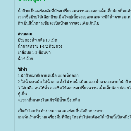
น้ำบ๊วยเป็นเครื่องดื่มที่มีรสเปรี้ยวอมหวานและออกเค็มเล็กน้อยดื่มแ
เวลาซื้อบ๊วยให้เลือกบ๊วยเม็ดใหญ่เนื้อจะเยอะและควรมีสีน้ำตาลอมเห
ถ้าเป็นสีน้ำตาลเข้มจะเป็นบ๊วยเก่ารสจะเค็มเกินไป
ส่วนผสม
บ๊วยดองน้ำเกลือ 10 เม็ด
น้ำตาลทราย 1-1/2 ถ้วยตวง
เกลือป่น 1-2 ช้อนชา
น้ำ 6 ถ้ว
วิธีทำ
1.นำบ๊วยมายีเอาแต่เนื้อ แยกเม็ดออก
2.ใส่น้ำลงหม้อ ใส่น้ำตาล ตั้งไฟ พอน้ำเดือดและน้ำตาลละลายก็นำบ๊ว
3.ใส่เกลือ คนให้ทั่ว ลองชิมให้ออกรสเปรี้ยวหวาน เค็มเล็กน้อย ปล่อยไ
ตู้เย็น
4.เวลาดื่มเทลงในแก้วที่มีน้ำแข็งเกล็ด
เป็นยังไงครับ ทำง่ายมากแถมอร่อยชื่นใจอีกต่างหาก
ผมเห็นร้านที่ขายเครื่องดื่มที่มีอยู่โดยทั่วไปจะต้องมีน้ำบ๊วยนี้เป็นหนึ่