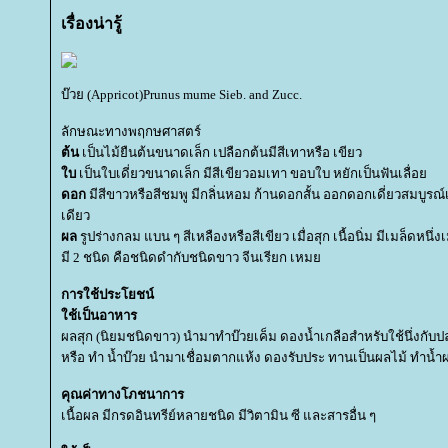
เรื่องน่ารู้
บ๊วย (Appricot)Prunus mume Sieb. and Zucc.
ลักษณะทางพฤกษศาสตร์
ต้น
เป็นไม้ยืนต้นขนาดเล็ก เปลือกต้นมีสีเทาหรือ เขียว
บ
เป็นใบเดี่ยวขนาดเล็ก มีสีเขียวอมเทา ขอบใบ หยักเป็นฟันเลื่อ
ดอก
มีสีขาวหรือสีชมพู มีกลิ่นหอม ก้านดอกสั้น ออกดอกเดี่ยวสมบูรณ์
เดียว
ผล
รูปร่างกลม แบน ๆ สีเหลืองหรือสีเขียว เมื่อสุก เนื้อนิ่ม มีเมล็ดหนึ
มี 2 ชนิด คือชนิดดำกับชนิดขาว จีนเรียก เหม
การใช้ประโยชน์
ช้เป็นอาหาร
ผลสุก (นิยมชนิดขาว) นำมาทำบ๊วยเค็ม ดองน้ำเกลือสำหรับใช้นึ่งกับป
หรือ ทำ น้ำบ๊วย นำมาเชื่อมตากแห้ง ดองรับประ ทานเป็นผลไม้ ทำน้ำ
คุณค่าทางโภชนาการ
เนื้อผล มีกรดอินทรีย์หลายชนิด มีวิตามิน ซี และสารอื่น ๆ