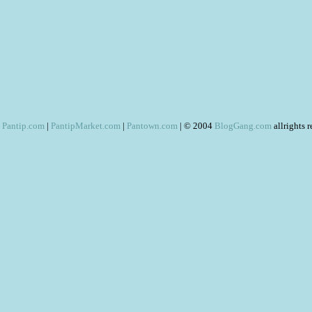
Pantip.com
|
PantipMarket.com
|
Pantown.com
| © 2004
BlogGang.com
allrights 