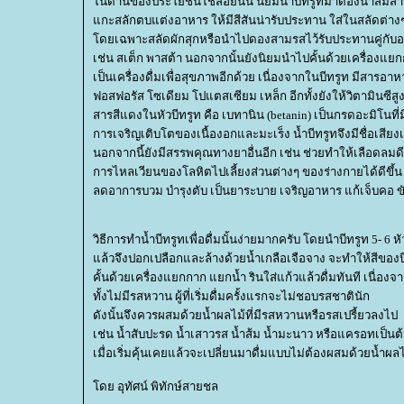
นด้านของประโยชน์ใช้สอยนั้น นิยมนำบีทรูทมาดองน้ำส้มสายช
กะสลักตบแต่งอาหาร ให้มีสีสันน่ารับประทาน ใส่ในสลัดต่าง
ดยเฉพาะสลัดผักสุกหรือนำไปดองสามรสไว้รับประทานคู่กับ
เช่น สเต็ก พาสต้า นอกจากนั้นยังนิยมนำไปคั้นด้วยเครื่องแยก
เป็นเครื่องดื่มเพื่อสุขภาพอีกด้วย เนื่องจากในบีทรูท มีสาร
ฟอสฟอรัส โซเดียม โปแตสเซียม เหล็ก อีกทั้งยังให้วิตามินซีสูง 
สารสีแดงในหัวบีทรูท คือ เบทานิน (betanin) เป็นกรดอะมิโนที่ม
การเจริญเติบโตของเนื้องอกและมะเร็ง น้ำบีทรูทจึงมีชื่อเสียงเป
นอกจากนี้ยังมีสรรพคุณทางยาอื่นอีก เช่น ช่วยทำให้เลือดลมดี
การไหลเวียนของโลหิตไปเลี้ยงส่วนต่างๆ ของร่างกายได้ดีขึ้น
ลดอาการบวม บำรุงตับ เป็นยาระบาย เจริญอาหาร แก้เจ็บคอ 
วิธีการทำน้ำบีทรูทเพื่อดื่มนั้นง่ายมากครับ โดยนำบีทรูท 5- 6
ล้วจึงปอกเปลือกและล้างด้วยน้ำเกลือเจือจาง จะทำให้สีของบี
คั้นด้วยเครื่องแยกกาก แยกน้ำ รินใส่แก้วแล้วดื่มทันที เนื่องจา
ทั้งไม่มีรสหวาน ผู้ที่เริ่มดื่มครั้งแรกจะไม่ชอบรสชาตินัก
ดังนั้นจึงควรผสมด้วยน้ำผลไม้ที่มีรสหวานหรือรสเปรี้ยวลงไป
เช่น น้ำสับปะรด น้ำเสาวรส น้ำส้ม น้ำมะนาว หรือแครอทเป็นต
เมื่อเริ่มคุ้นเคยแล้วจะเปลี่ยนมาดื่มแบบไม่ต้องผสมด้วยน้ำผลไม
ดย อุทัศน์ พิทักษ์สายชล