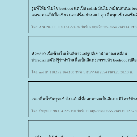
รูปที่ใ้ห้มาไม่ใช่ beetroot แต่เป็น radish มันไม่เหมือนกันนะ
ครอท แอ๊ปเปิ้ลเขียว และฝรั่งอย่างละ 1 ลูก ดื่มทุกเช้า สดชื่นด
ดย: ANONG IP: 118.173.224.26 วันที่: 5 พฤศจิกายน 2554 เวลา:14:19:3
หัวradishเนื้อข้างในเป็นสีขาวแต่รูปที่เขานำมาลงเหมือน
หัวradishแต่ไม่รู้ว่าทำไมเนื้อเป็นสีแดงเพราะหัว beetroot เ
ดย: noi IP: 118.172.164.108 วันที่: 5 ธันวาคม 2554 เวลา:20:30:13 น.
เวลาดื่มน้ำบีทรูทเข้าไปแล้วฉี่ที่ออกมาจะเป็นสีแดง มีใครรุ้บ้
ดย: บีทรูท IP: 98.154.225.190 วันที่: 11 พฤษภาคม 2555 เวลา:19:12:57 