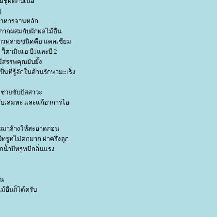
ูผัดกับเนื้อ
ๆ
อาหารจานหลัก
กากผสมกับผักผลไม้อื่น
อาหารหลายชนิดคือ แคลเซียม
วิิตามินเอ บี1และบี 2
ีสรรพคุณยับยั้ง
็นที่รู้จักในด้านรักษามะเร็ง
 ช่วยขับปัสสาวะ
ขับเสมหะ และแก้อาการไอ
 หัวมาล้างให้สะอาดก่อน
ทรูทไม่ตกมาก ผ่าครึ่งลูก
กน้ำบีทรูทมีกลิ่นแรง
้น
้อื่นก็ได้ครับ