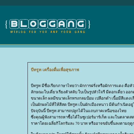
บีทรูท เครื่องดื่มเพื่อสุขภาพ
บีทรูท มีชื่อเรียกภาษาไทยว่า ผักการฝรั่งหรือผักการแดง คือหัวผ
ลักษณะใบเดี่ยวเรียงตัวสลับ ใบเป็นรูปหัวใจรี มีดอกเดี่ยว ออก
ขนาดเล็ก ผลมีขนาดเล็กทรงกลมป้อม เปลือกดำ เนื้อมีสีแดงเ
เป็นผักผลไม้ที่ให้สีสด บีทรูท เป็นผักเมืองหนาว มีต้นกำเนิดอ
ปัจจุบันนี้ บีทรูท สามารถปลูกได้ในแถบภาคเหนือของไท
ซึ่งคุณผู้ฟังสามารถหาซื้อได้ในซูเปอร์มาร์เก็ต และในตลาดส
ราคาโดยเฉลี่ยกิโลกรัมละ 70 บาท หรืออาจขยับขึ้นลงตามฤดู