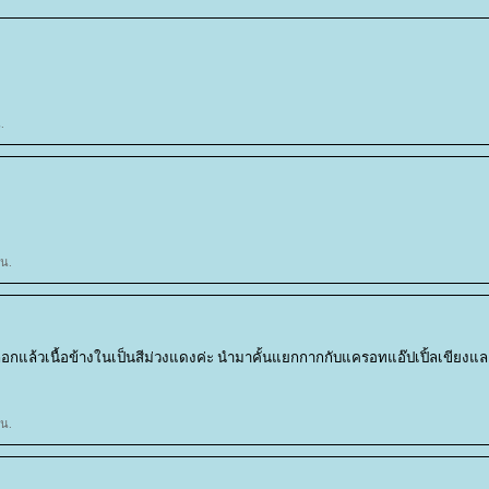
.
 น.
ปลือกแล้วเนื้อข้างในเป็นสีม่วงแดงค่ะ นำมาคั้นแยกกากกับแครอทแอ๊ปเปิ้ลเขียงและ
 น.