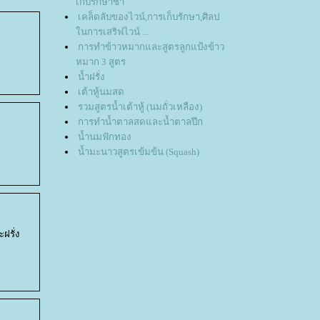
เก็บรักษาชา
เคล็ดลับของไวน์,การเก็บรักษา,ศิลป
นการเสริฟไวน์ ...
การทำข้าวหมากและสูตรลูกแป้งข้าว
หมาก 3 สูตร
น้ำฝรั่ง
เต้าหู้นมสด
รวมสูตรน้ำเต้าหู้ (นมถั่วเหลือง)
การทำน้ำตาลสดและน้ำตาลปึก
น้ำนมฟักทอง
น้ำมะนาวสูตรเข้มข้น (Squash)
ฝรั่ง