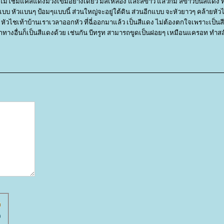
ม่ใช่มีแค่สีแดงม่วงเข้มอย่างเดียว มีสีเหลือง และสีขาว แล้วก็มี สีขาวปนสีแดง ที
้งแบบ หัวแบนๆ ป้อมๆแบบนี้ ส่วนใหญ่จะอยู่ใต้ดิน ส่วนอีกแบบ จะหัวยาวๆ คล้ายหัว
 หัวไชเท้าบ้านเราเวลาออกหัว ที่ฉี่ออกมาแล้ว เป็นสีแดง ไม่ต้องตกใจเพราะเป็นสี
ที่ออกทางอื่นก็เป็นสีแดงด้วย เช่นกัน บีทรูท สามารถขูดเป็นฝอยๆ เหมือนแครอท ทำส