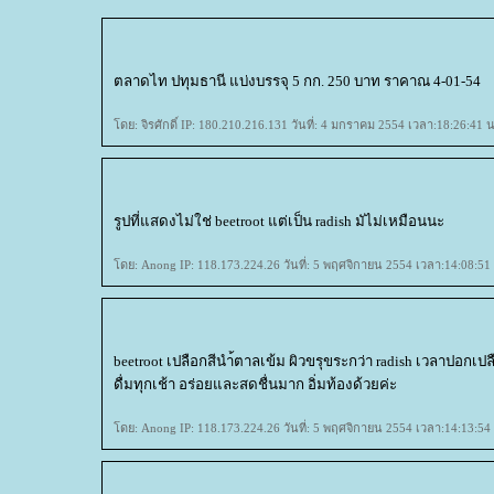
ตลาดไท ปทุมธานี แบ่งบรรจุ 5 กก. 250 บาท ราคาณ 4-01-54
ดย: จิรศักดิ์ IP: 180.210.216.131 วันที่: 4 มกราคม 2554 เวลา:18:26:41 น
รูปที่แสดงไม่ใช่ beetroot แต่เป็น radish มัไม่เหมือนนะ
ดย: Anong IP: 118.173.224.26 วันที่: 5 พฤศจิกายน 2554 เวลา:14:08:51
beetroot เปลือกสีนำ้ตาลเข้ม ผิวขรุขระกว่า radish เวลาปอกเ
ดื่มทุกเช้า อร่อยและสดชื่นมาก อิ่มท้องด้วยค่ะ
ดย: Anong IP: 118.173.224.26 วันที่: 5 พฤศจิกายน 2554 เวลา:14:13:54