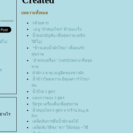
บทความทั้งหมด
 comments
กล้วยตาก
เมนู "ยำสมุนไพร" ต้านมะเร็ง
น้ำดอกอัญชัน เพื่อสุขภาพ (คลิป
ด้ไม่
วีดีโอ)
“ข้าวแคบน้ำผักโขม” เพื่อคนรัก
สุขภาพ
‘ยำทรงเครื่อง’ ‘เกสรบัวหลวง’คือจุด
ขา
ิส
ำผัก 4 ธาตุ เมนูฮิตของชาวผัก
น้ำข้าวโพดหวาน มีคุณค่า กำไรน่า
สน
น้ำบ๊วย 3 สูตร
ตงกวาดอง 3 สูตร
บีทรูท เครื่องดื่มเพื่อสุขภาพ
น้ำสมุนไพร 6 สูตร จากร้าน Bug &
ย่างไร
Bee
เคล็ดลับการดื่มน้ำผัก-ผลไม้
เคล็ดลับ วิธีชง "ชา" ให้อร่อย + วิธี