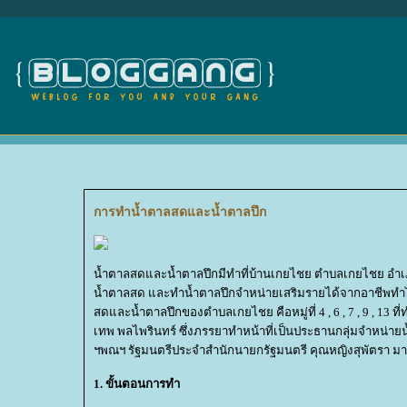
การทำน้ำตาลสดและน้ำตาลปึก
น้ำตาลสดและน้ำตาลปึกมีทำที่บ้านเกยไชย ตำบลเกยไชย อำเภ
น้ำตาลสด และทำน้ำตาลปึกจำหน่ายเสริมรายได้จากอาชีพทำไร่ทำ
สดและน้ำตาลปึกของตำบลเกยไชย คือหมู่ที่ 4 , 6 , 7 , 9 , 1
เทพ พลไพรินทร์ ซึ่งภรรยาทำหน้าที่เป็นประธานกลุ่มจำหน่า
ฯพณฯ รัฐมนตรีประจำสำนักนายกรัฐมนตรี คุณหญิงสุพัตรา มาศดิต
1. ขั้นตอนการทำ