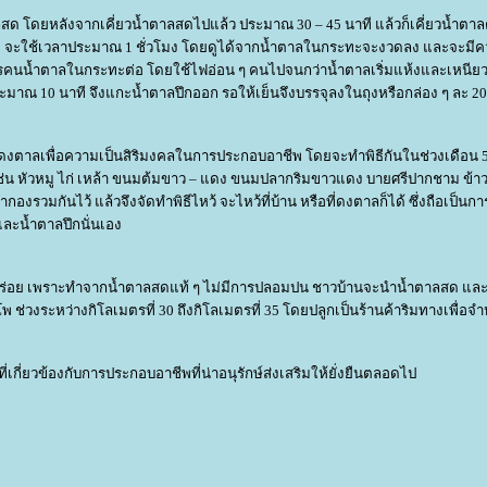
ลสด โดยหลังจากเคี่ยวน้ำตาลสดไปแล้ว ประมาณ 30 – 45 นาที แล้วก็เคี่ยวน้ำตาล
ะทะ จะใช้เวลาประมาณ 1 ชั่วโมง โดยดูได้จากน้ำตาลในกระทะจะงวดลง และจะมี
การคนน้ำตาลในกระทะต่อ โดยใช้ไฟอ่อน ๆ คนไปจนกว่าน้ำตาลเริ่มแห้งและเหนีย
าณ 10 นาที จึงแกะน้ำตาลปึกออก รอให้เย็นจึงบรรจุลงในถุงหรือกล่อง ๆ ละ 20
รูดงตาลเพื่อความเป็นสิริมงคลในการประกอบอาชีพ โดยจะทำพิธีกันในช่วงเดือน 5
ู เช่น หัวหมู ไก่ เหล้า ขนมต้มขาว – แดง ขนมปลากริมขาวแดง บายศรีปากชาม ข้า
องรวมกันไว้ แล้วจึงจัดทำพิธีไหว้ จะไหว้ที่บ้าน หรือที่ดงตาลก็ได้ ซึ่งถือเป็นก
ะน้ำตาลปึกนั่นเอง
ร่อย เพราะทำจากน้ำตาลสดแท้ ๆ ไม่มีการปลอมปน ชาวบ้านจะนำน้ำตาลสด แล
่วงระหว่างกิโลเมตรที่ 30 ถึงกิโลเมตรที่ 35 โดยปลูกเป็นร้านค้าริมทางเพื่อจ
่เกี่ยวข้องกับการประกอบอาชีพที่น่าอนุรักษ์ส่งเสริมให้ยั่งยืนตลอดไป