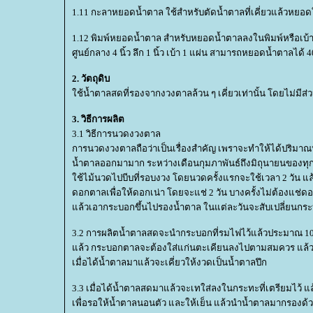
1.11 กะลาหยอดน้ำตาล ใช้สำหรับตัดน้ำตาลที่เคี่ยวแล้วหยอด
1.12 พิมพ์หยอดน้ำตาล สำหรับหยอดน้ำตาลลงในพิมพ์หรือเบ้า เพ
ศูนย์กลาง 4 นิ้ว ลึก 1 นิ้ว เบ้า 1 แผ่น สามารถหยอดน้ำตาลได้ 4
2. วัตถุดิบ
ช้น้ำตาลสดที่รองจากงวงตาลล้วน ๆ เคี่ยวเท่านั้น โดยไม่มีส่ว
3. วิธีการผลิต
3.1 วิธีการนวดงวงตาล
การนวดงวงตาลถือว่าเป็นเรื่องสำคัญ เพราจะทำให้ได้ปริมา
น้ำตาลออกมามาก ระหว่างเดือนกุมภาพันธ์ถึงมิถุนายนของท
ช้ไม้นวดไปบีบที่รอบงวง โดยนวดครั้งแรกจะใช้เวลา 2 วัน แล้วจ
ดอกตาลเพื่อให้ดอกเน่า โดยจะแช่ 2 วัน บางครั้งไม่ต้องแช่
ล้วเอากระบอกขึ้นไปรองน้ำตาล ในแต่ละวันจะสับเปลี่ยนก
3.2 การผลิตน้ำตาลสดจะนำกระบอกที่รมไฟไว้แล้วประมาณ 10 นา
ล้ว กระบอกตาลจะต้องใส่แก่นตะเคียนลงไปตามสมควร แล้วจ
เมื่อได้น้ำตาลมาแล้วจะเคี่ยวให้งวดเป็นน้ำตาลปึก
3.3 เมื่อได้น้ำตาลสดมาแล้วจะเทใส่ลงในกระทะที่เตรียมไว้ แล
เพื่อรอให้น้ำตาลนอนตัว และให้เย็น แล้วนำน้ำตาลมากรองด้