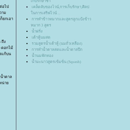
เก็บรักษาชา
ต่อไป
เคล็ดลับของไวน์,การเก็บรักษา,ศิลป
ความ
นการเสริฟไวน์ ...
วก็ยกเอา
การทำข้าวหมากและสูตรลูกแป้งข้าว
หมาก 3 สูตร
น้ำฝรั่ง
เต้าหู้นมสด
 ถึง
รวมสูตรน้ำเต้าหู้ (นมถั่วเหลือง)
ว ดอกไม้
การทำน้ำตาลสดและน้ำตาลปึก
ารแก้บน
น้ำนมฟักทอง
น้ำมะนาวสูตรเข้มข้น (Squash)
ะน้ำตาล
ำหน่า