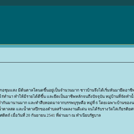
อชุมแสง มีต้นตาลโตนดขึ้นอยู่เป็นจำนวนมาก ชาวบ้านจึงได้เริ่มหันมายึดอาชี
นา ทำให้มีรายได้ดีขึ้น และยึดเป็นอาชีพหลักจนถึงปัจจุบัน หมู่บ้านที่จัดทำน
3 ที่ทำกันมานานมาก และทำสืบทอดมาจากบรรพบุรุษคือ หมู่ที่ 6 โดยเฉพาะบ้านของน
ยน้ำตาลสด และน้ำตาลปึกของตำบลสร้างผลงานดีเด่น จนได้รับรางวัลโล่เกียรติย
ถ์ เมื่อวันที่ 20 กันยายน 2541 ที่ผ่านมา ณ ทำเนียบรัฐบาล