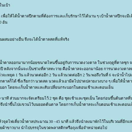
ในเบ้า
ื่อให้ได้น้ำตาลปึกตามที่ต้องการและเก็บรักษาไว้ได้นาน ๆ เบ้าน้ำตาลปึกจะมีเส
0 อัน
นผสมอย่างอื่น จึงจะได้น้ำตาลสดที่แท้จริง
ณน้ำตาลออกมามากน้อยขนาดไหนขึ้นอยู่กับการนวดงวงตาล ในช่วงฤดูที่ตาลชุก จ
ุกปี หลังจากนั้นจะเป็นช่วงที่ตาลทะวาย คือน้ำตาลจะออกมาน้อย การนวดงวงต
ะหยุด 1 วัน แล้วนวดต่ออีก 2 วัน แล้วนวดต่ออีก 2 วัน พอถึงวันที่ 6 จะนำน้ำไปแช
ดอกตาลก็ได้ ซึ่งเรียกว่า นวดสด นวดแล้วเอามีดไปปาดปลายงวงบาง ๆ เพื่อให้น้ำ
ระบอก โดยจะเก็บน้ำตาลและสับเปลี่ยนกระบอกในตอนเช้าและตอนเย็น
ที ส่วนมากจะจัดเตรียมไว้ 2 ชุด คือ ชุดเช้าและชุดเย็น โดยก่อนขึ้นต้นตาลที่
ึงนำขึ้นไปแขวนไว้บนยอดต้นตาล โดยการเก็บน้ำตาลจะเก็บตอนเช้าและตอนเย็น
้วจุดไฟเคี่ยวน้ำตาลประมาณ 30 –45 นาที แล้วจึงนำลงมาพักไว้ในบริเวณที่อีกแห่
วยผ้าขาวบาง นำไปบรรจุในขวดพลาสติกหรือถุงเพื่อจำหน่ายต่อไป