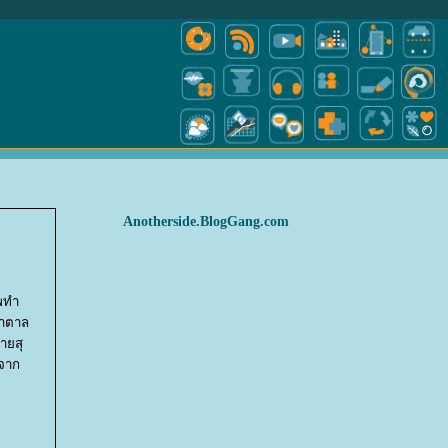
Anotherside.BlogGang.com
พทำ
้ำตาล
ายสุ
ศจาก