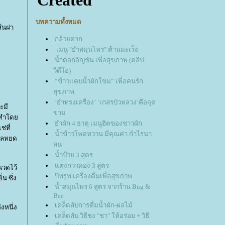
บทความทั้งหมด
้นผ่า
กล้วยตาก
เมนู "ยำสมุนไพร" ต้านมะเร็ง
น้ำดอกอัญชัน เพื่อสุขภาพ (คลิป
วีดีโอ)
“ข้าวแคบน้ำผักโขม” เพื่อคนรัก
สุขภาพ
‘ยำทรงเครื่อง’ ‘เกสรบัวหลวง’คือจุด
ะมี
ขา
าลทำโด
ำผัก 4 ธาตุ เมนูฮิตของชาวผัก
่ที่
น้ำข้าวโพดหวาน มีคุณค่า กำไรน่า
ตาลหยด
สน
น้ำบ๊วย 3 สูตร
ตงกวาดอง 3 สูตร
นวดไว้
บีทรูท เครื่องดื่มเพื่อสุขภาพ
 ซึ่ง
น้ำสมุนไพร 6 สูตร จากร้าน Bug &
Bee
เคล็ดลับการดื่มน้ำผัก-ผลไม้
งหนึ่ง
เคล็ดลับ วิธีชง "ชา" ให้อร่อย + วิธี