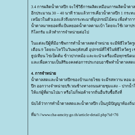
3.4 การผลิตน้ำตาลปึก จะใช้วิธีการผลิตเหมือนการผลิตน้ำตา
อีกประมาณ 30 – 40 นาที รวมแล้วการเคี่ยวน้ำตาลปึก 1 กร
เหนียวในตัวเองแล้วจึงยกกระทะมาที่อุปกรณ์ไม้คน เพื่อทำ
น้ำตาลมาหยอดที่แป้นหยอดน้ำตาลตามเบ้า โดยจะใช้เวลาประม
กิโลกรัม แล้วทำการจำหน่ายต่อไป
นแต่ละปีผู้ที่มีอาชีพการทำน้ำตาลสดจำหน่าย จะมีพิธีไหว้ค
เดือน 9 โดยจะไหว้ในวันพฤหัสบดี อุปกรณ์ที่ใช้ในพิธีไหว้คร
ธูปเทียน ไข่เป็ดต้ม ข้าวปากหม้อ และจะนำเครื่องมือทุกชนิดมาก
ละเพื่อความเป็นสิริมงคลต่อการประกอบอาชีพทำน้ำตาลสดแล
4. การจำหน่า
น้ำตาลสดและน้ำตาลปึกของบ้านเกยไชย จะมีรสหวาน หอม อ
ปึก ออกวางจำหน่ายบริเวณช้างทางถนนสายชุมแสง – ปากน้ำโพ ช
ห้แก่ผู้ที่ผ่านไปมา หรือไม่ก็พ่อค้าจากถิ่นอื่นรับซื้อถึงที่
นับได้ว่าการทำน้ำตาลสดและน้ำตาลปึก เป็นภูมิปัญญาท้องถิ่นที
ที่มา //www.cha-amcity.go.th/article-detail.php?id=76