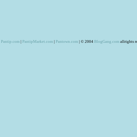
Pantip.com
|
PantipMarket.com
|
Pantown.com
| © 2004
BlogGang.com
allrights 