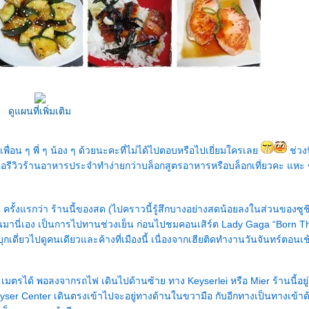
ดูแผนที่เพิ่มเติม
พื่อน ๆ พี่ ๆ น้อง ๆ ด้วยนะคะที่ไม่ได้ไปตอบหรือไปเยี่ยมใครเล
ช่วงน
งคือรีวิวร้านอาหารประจำทำง่ายกว่าบล็อกสูตรอาหารหรือบล็อกเที่ยวคะ แหะ 
 3 ครั้งแรกว่า ร้านนี้ของสด (ไปคราวนี้รู้สึกบางอย่างสดน้อยลงในส่วนของซูชิ
่ผ่านมานี่เอง เป็นการไปทานช่วงเย็น ก่อนไปชมคอนเสิร์ต Lady Gaga “Born Thi
ี้บุกเดี่ยวไปดูคนเดียวและค้างที่เมืองนี้ เนื่องจากเฮียติดทำงานวันจันทร์ตอนเ
รได้ พอลงจากรถไฟ เดินไปด้านซ้าย ทาง Keyserlei หรือ Mier ร้านนี้อยู
yser Center เดินตรงเข้าไปจะอยู่ทางด้านในขวามือ กับอีกทางเป็นทางเข้าด