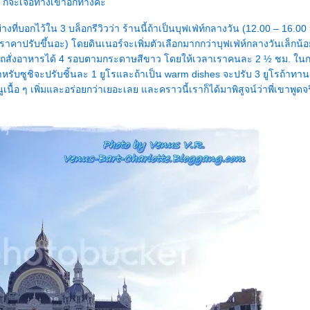
 ก็จะเจอทางเข้าอีกทางคะ
ที่บอกไว้ใน 3 บล็อกรีวิวว่า ร้านนี้ถ้าเป็นบุฟเฟ่ท์กลางวัน (12.00 – 16.00
 (ราคาปรับขึ้นอะ) โดยดินเนอร์จะเพิ่มตัวเลือกมากกว่าบุฟเฟ่ห์กลางวันเล็กน้อย 
ถสั่งอาหารได้ 4 รอบตามกระดาษสีขาว โดยให้เวลาเราคนละ 2 ½ ชม. ใน
หรับซูชิจะปรับชิ้นละ 1 ยูโรและถ้าเป็น warm dishes จะปรับ 3 ยูโรถ้าทานเ
้อ ๆ เพิ่มและอร่อยกว่าเยอะเลย และคราวนี้เราก็ได้มาพิสูจน์ว่าพี่เขาพูดจร