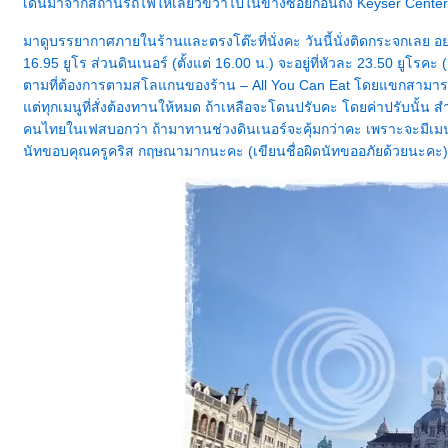
เดินมาจากสถานีรถไฟให้เลี้ยวขวาไปในข้างซอยก่อนถึง Keyser Center
มาดูบรรยากาศภายในร้านและตรงโต๊ะที่นั่งคะ วันนี้นั่งติดกระจกเลย อย่าง
16.95 ยูโร ส่วนดินเนอร์ (ตั้งแต่ 16.00 น.) จะอยู่ที่หัวละ 23.50 ยูโรคะ
ตามที่ต้องการตามสโลแกนของร้าน – All You Can Eat โดยแขกสามาร
ต่ทุกเมนูที่สั่งต้องทานให้หมด ถ้าเหลือจะโดนปรับคะ โดยค่าปรับนั้น สำ
คนไทยในเฟสบอกว่า ถ้ามาทานช่วงดินเนอร์จะคุ้มกว่าคะ เพราะจะมีเมนูเนื
นัทขอบคุณครูคริส กฤษณามากนะคะ (เขียนชื่อผิดนัทขออภัยด้วยนะคะ)