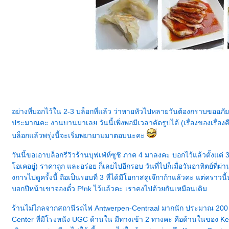
อย่างที่บอกไว้ใน 2-3 บล็อกที่แล้ว ว่าหายหัวไปหลายวันต้องกราบขออภัยเ
ประมาณคะ งานบานมาเลย วันนี้เพิ่งพอมีเวลาคัดรูปได้ (เรื่องของเรื่อ
บล็อกแล้วพรุ่งนี้จะเริ่มพยายามมาตอบนะคะ
วันนี้ขอเอาบล็อกรีวิวร้านบุฟเฟ่ห์ซูชิ ภาค 4 มาลงคะ บอกไว้แล้วตั้งแต่
อเคอยู่) ราคาถูก และอร่อย ก็เลยไปอีกรอบ วันที่ไปก็เมื่อวันอาทิตย์ที
งการไปดูครั้งนี้ ถือเป็นรอบที่ 3 ที่ได้มีโอกาสดูเจ๊กาก้าแล้วคะ แต่คราวน
บอกปีหน้าเขาจองตั๋ว P!nk ไว้แล้วคะ เราคงไปด้วยกันเหมือนเดิม
ร้านไม่ไกลจากสถานีรถไฟ Antwerpen-Centraal มากนัก ประมาณ 200 เมต
Center ที่มีโรงหนัง UGC ด้านใน มีทางเข้า 2 ทางคะ คือด้านในของ Ke