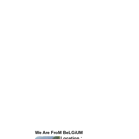
We Are FroM BeLGiUM
Location :