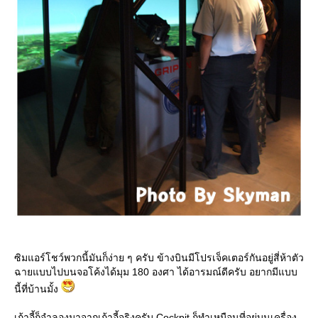
ซิมแอร์โชว์พวกนี้มันก็ง่าย ๆ ครับ ข้างบินมีโปรเจ็คเตอร์กันอยู่สี่ห้าตัว
ฉายแบบไปบนจอโค้งได้มุม 180 องศา ได้อารมณ์ดีครับ อยากมีแบบ
นี้ที่บ้านมั้ง
เก้าอี้ก็จำลองมาจากเก้าอี้จริงครับ Cockpit ก็ทำเหมือนที่อยู่บนเครื่อง