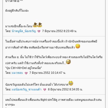
ป่าวค๊าพี่โย ^^
ังอยู่ดีกลับกี่โมงอ่ะ
มาแช่งอีกเดี๊ยะจะโดน
ดย:
น้าหนูนีล_น้องขวัญ
7 มิถุนายน 2552 8:23:49 น.
นเมื่อท่านมีประสบการณ์จากเครื่องจำลองนี้แล้ว ถ้านักบินหลักของกองทัพมี
อาการส้มตำทำพิษ สงสัยตอ้งเรียกท่านมาขับแทนเสียแล้ว
ส่วนเรื่อง ฮ. นั้น ไม่ใช้ว่าใช้วินโดว์เพียงระบบจำลอง ส่วนของจริงไม่มีวินโดว์หรือ
เปล่าครับ แต่ถ้าใช้งานจริงทั้งจำลองและจริงละก็...
"ปุ่ม Ctrl+Alt+Del อยู่ไหนเนี่ย"
ดย:
มวหอบ
7 มิถุนายน 2552 10:14:47 น.
น้องขวัญเธอเต้นไม่แคร์ใคร มั่นแอนมั่ว ได้เก่งขนาด
ดย:
ม่น้องขวัญ_ซาแมนต้า
8 มิถุนายน 2552 8:34:05 น.
เคยไปหอเพื่อนแล้วเพื่อนเล่น flight simให้ดู ภาพสวยดีอะ แต่หนูลองเล่นแล้วเล่น
ากๆอะ