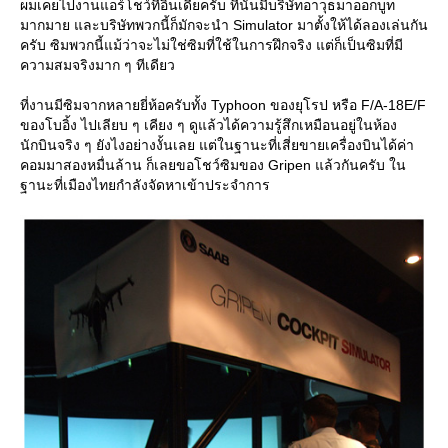
ผมเคยไปงานแอร์โชว์ที่อินเดียครับ ที่นั่นมีบริษัทอาวุธมาออกบูท
มากมาย และบริษัทพวกนี้ก็มักจะนำ Simulator มาตั้งให้ได้ลองเล่นกัน
ครับ ซิมพวกนี้แม้ว่าจะไม่ใช่ซิมที่ใช้ในการฝึกจริง แต่ก็เป็นซิมที่มี
ความสมจริงมาก ๆ ทีเดียว
ที่งานมีซิมจากหลายยี่ห้อครับทั้ง Typhoon ของยุโรป หรือ F/A-18E/F
ของโบอิ้ง ไปเลียบ ๆ เคียง ๆ ดูแล้วได้ความรู้สึกเหมือนอยู่ในห้อง
นักบินจริง ๆ ยังไงอย่างงั้นเลย แต่ในฐานะที่เสี่ยขายเครื่องบินได้ค่า
คอมมาสองหมื่นล้าน ก็เลยขอโชว์ซิมของ Gripen แล้วกันครับ ใน
ฐานะที่เมืองไทยกำลังจัดหาเข้าประจำการ