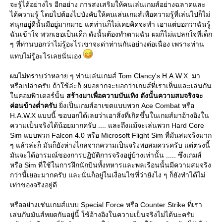
จะรู้ได้อย่างไร อีกอย่าง การสงเสริมให้คนเล่นเกมส์อย่างฉลาดและ
ได้ความรู้ โดยไปต้องไปบังคับให้คนเล่นเกมส์เพื่อความรู้ที่เล่นไปก็ไม่
สนุกอยู่ดีนั้นมีอยู่มากมาย แต่ท่านก็ไม่เคยคิดจะทำ เอาแต่บอกว่าฉันรู้
ฉันเข้าใจ พวกเธอเป็นเด็ก ดังนั้นต้องทำตามฉัน ผมก็ไม่แปลกใจที่เด็ก
ๆ ที่ท่านบอกว่าไม่รู้อะไรเขาจะด่าท่านกันอย่างต่อเนื่อง เพราะท่าน
ทบไม่รู้อะไรเลยนั่นเอง
ผมไม่ทราบว่าหลาย ๆ ท่านเล่นเกมส์ Tom Clancy's H.A.W.X. มา
หรือเปล่าครับ ถ้าใช้ล่ะก็ ผมอยากจะบอกว่าเกมส์ที่เราเห็นและเล่นกัน
นคอมพิวเตอร์นั้น
สร้างมาเพื่อความบันเทิง ดังนั้นความสมจริงจะ
ค่อนข้างต่ำครับ
ิ่งเป็นเกมส์อาเขตแบบพวก Ace Combat หรือ
H.A.W.X แบบนี้ ขอบอกได้เลยว่าเอาสิ่งที่เกิดขึ้นในเกมส์มาอ้างอิงใน
ความเป็นจริงได้น้อยมากครับ .... และถึงแม้จะเล่นพวก Hard Core
Sim แบบพวก Falcon 4.0 หรือ Microsoft Flight Sim ที่มันสมจริงมาก
ๆ แล้วล่ะก็ มันก็ยังห่างไกลจากความเป็นจริงพอสมควรครับ แต่ตรงนี้
มันจะได้อารมณ์ของการปฏิบัติการจริงอยู่บ้างเท่านั้น ..... ซึ่งเกมส์
หรือ Sim ที่ใช้ในการฝึกนักบินทั้งทหารและพลเรือนนั้นมีความสมจริง
กว่านี้เยอะมากครับ และนั่นก็อยู่ในเงื่อนไขที่ว่ายังไง ๆ ก็ยังทำได้ไม่
เท่าของจริงอยู่ดี
หรืออย่างเช่นเกมส์แบบ Special Force หรือ Counter Strike ที่เรา
เล่นกันมันส์หยดกันอยู่นี้ ใช้อ้างอิงในความเป็นจริงไม่ได้นะครับ