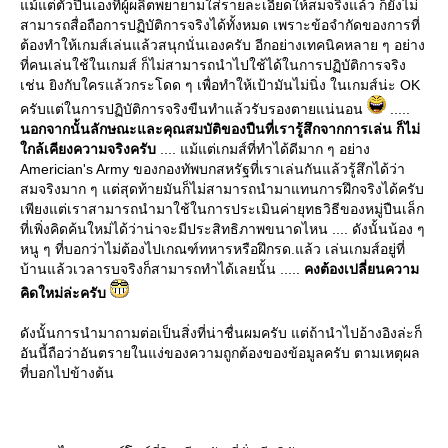
ม้แต่ตัวปืนเองที่ผู้ผลิตพยายามใส่รายละเอียดให้สมจริงแล้ว ก็ยังไม่
สามารถสื่อถือการปฏิบัติการจริงได้ทั้งหมด เพราะข้อจำกัดของการที่
ต้องทำให้เกมส์เล่นแล้วสนุกนั่นเองครับ อีกอย่างเทคนิคหลาย ๆ อย่าง
ที่คนเล่นใช้ในเกมส์ ก็ไม่สามารถนำไปใช้ได้ในการปฏิบัติการจริง
เช่น ยิงกับใครแล้วกระโดด ๆ เพื่อทำให้เป้ามันไม่นิ่ง ในเกมส์น่ะ OK
ครับแต่ในการปฏิบัติการจริงขืนทำแล้วรับรองตายแน่นอน
.....
นอกจากนั้นลักษณะและคุณสมบัติของปืนที่เรารู้สึกจากการเล่น ก็ไม่
กล้เคียงความจริงครับ
.... แม้แต่เกมส์ที่ทำได้ดีมาก ๆ อย่าง
Americian's Army ของกองทัพบกสหรัฐที่เราเล่นกันแล้วรู้สึกได้ว่า
สมจริงมาก ๆ แต่สุดท้ายมันก็ไม่สามารถนำมาแทนการฝึกจริงได้ครับ
เพียงแต่เราสามารถนำมาใช้ในการประเมินค่ายุทธวิธีของหมู่ปืนเล็ก
ที่เพิ่งคิดค้นใหม่ได้ว่าน่าจะมีประสิทธิภาพขนาดไหน .... ดังนั้นน้อง ๆ
หนู ๆ ที่บอกว่าไม่ต้องไปเกณฑ์ทหารหรือฝึกรด.แล้ว เล่นเกมส์อยู่ที่
บ้านแล้วเวลารบจริงก็สามารถทำได้เลยนั้น .....
คงต้องเปลี่ยนความ
คิดใหม่ล่ะครับ
ดังนั้นการนำมาถามต่อเป็นสิ่งที่น่าชื่นผมครับ แต่ถ้านำไปอ้างอิงล่ะก็
อันนี้ถือว่าอันตรายในแง่ของความถูกต้องของข้อมูลครับ ตามเหตุผล
ที่บอกไปข้างต้น