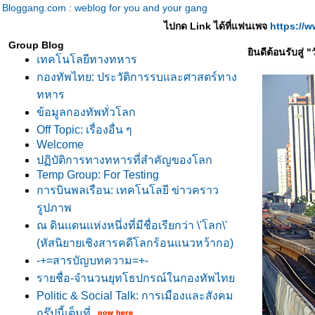
Bloggang.com : weblog for you and your gang
ไปกด Link ได้ที่แฟนเพจ
https://
Group Blog
ินดีต้อนรับสู่
เทคโนโลยีทางทหาร
กองทัพไทย: ประวัติการรบและศาสตร์ทาง
ทหาร
ข้อมูลกองทัพทั่วโลก
Off Topic: เรื่องอื่น ๆ
Welcome
ปฏิบัติการทางทหารที่สำคัญของโลก
Temp Group: For Testing
การบินพลเรือน: เทคโนโลยี ข่าวคราว
รูปภาพ
ณ ดินเเดนเเห่งหนึ่งที่มีชื่อเรียกว่า \'โลก\'
(หัสนิยายเชิงสารคดีโลกร้อนแนวหว้ากอ)
-+=สารบัญบทความ=+-
รายชื่อ-จำนวนยุทโธปกรณ์ในกองทัพไท
Politic & Social Talk: การเมืองและสังคม
กรุ๊ปนี้เต็มที่