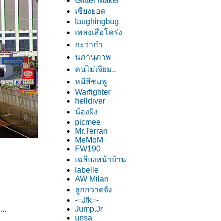
Glitter Maker
เซียงยอด
laughingbug
เพลงเสือโคร่ง
กะว่าก๋า
นภานุภาพ
คนไม่เจียม..
หมีสีชมพู
Warfighter
helldiver
น้องผิง
picmee
Mr.Terran
MeMoM
FW190
เฉลียงหน้าบ้าน
labelle
AW Milan
ลูกกวาดจัง
-=Jfk=-
Jump.Jr
...
unsa