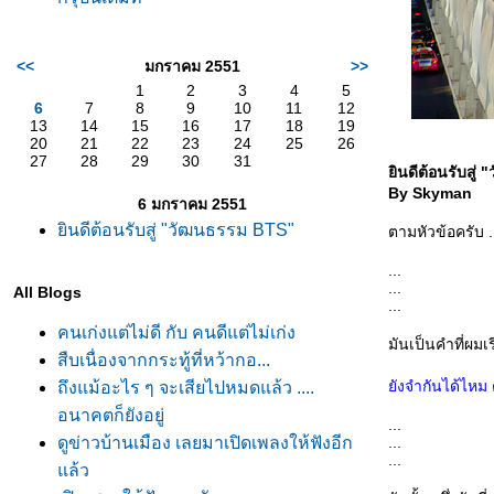
<<
มกราคม 2551
>>
1
2
3
4
5
6
7
8
9
10
11
12
13
14
15
16
17
18
19
20
21
22
23
24
25
26
27
28
29
30
31
ินดีต้อนรับสู่
By Skyman
6 มกราคม 2551
ินดีต้อนรับสู่ "วัฒนธรรม BTS"
ตามหัวข้อครับ ..
...
...
All Blogs
...
คนเก่งแต่ไม่ดี กับ คนดีแต่ไม่เก่ง
มันเป็นคำที่ผม
สืบเนื่องจากกระทู้ที่หว้ากอ...
ังจำกันได้ไหม
ถึงแม้อะไร ๆ จะเสียไปหมดแล้ว ....
อนาคตก็ยังอยู่
...
ดูข่าวบ้านเมือง เลยมาเปิดเพลงให้ฟังอีก
...
...
ล้ว