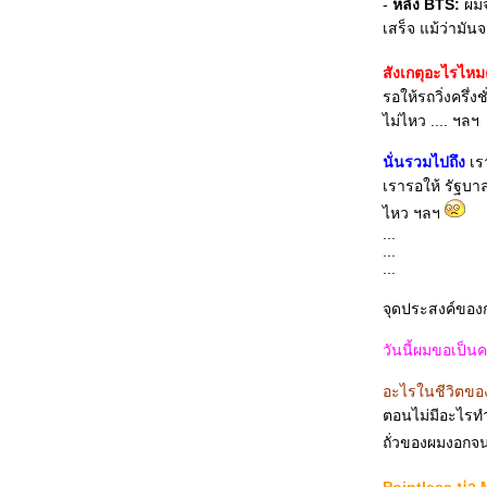
-
หลัง BTS:
ผมจ
เสร็จ แม้ว่ามัน
สังเกตุอะไรไหมค
รอให้รถวิ่งครึ่ง
ไม่ไหว .... ฯลฯ
นั่นรวมไปถึง
เร
เรารอให้ รัฐบาล
ไหว ฯลฯ
...
...
...
จุดประสงค์ของกา
วันนี้ผมขอเป็นค
อะไรในชีวิตข
ตอนไม่มีอะไรทำ,
ถั่วของผมงอกจ