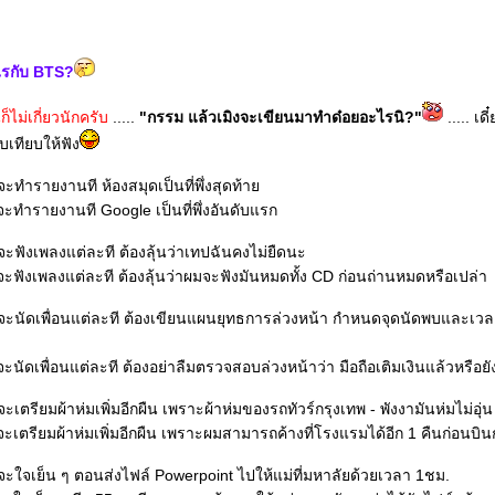
ไรกับ BTS?
ก็ไม่เกี่ยวนักครับ
.....
"กรรม แล้วเมิงจะเขียนมาทำด๋อยอะไรนิ?"
..... เด
บเทียบให้ฟัง
ะทำรายงานที ห้องสมุดเป็นที่พึ่งสุดท้า
ะทำรายงานที Google เป็นที่พึ่งอันดับแรก
ะฟังเพลงแต่ละที ต้องลุ้นว่าเทปฉันคงไม่ยืดนะ
ะฟังเพลงแต่ละที ต้องลุ้นว่าผมจะฟังมันหมดทั้ง CD ก่อนถ่านหมดหรือเปล่า
ะนัดเพื่อนแต่ละที ต้องเขียนแผนยุทธการล่วงหน้า กำหนดจุดนัดพบและเวลา
ะนัดเพื่อนแต่ละที ต้องอย่าลืมตรวจสอบล่วงหน้าว่า มือถือเติมเงินแล้วหรือยั
ะเตรียมผ้าห่มเพิ่มอีกผืน เพราะผ้าห่มของรถทัวร์กรุงเทพ - พังงามันห่มไม่อุ่น
ะเตรียมผ้าห่มเพิ่มอีกผืน เพราะผมสามารถค้างที่โรงแรมได้อีก 1 คืนก่อนบิน
ะใจเย็น ๆ ตอนส่งไฟล์ Powerpoint ไปให้แม่ที่มหาลัยด้วยเวลา 1ชม.