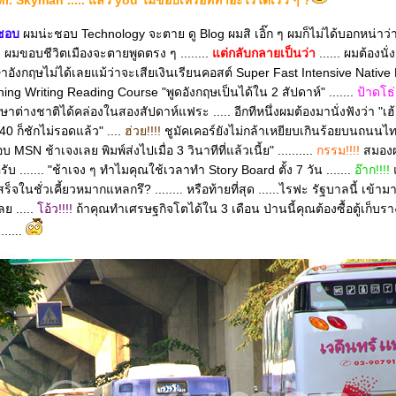
r. Skyman ..... แล้ว you ไม่ชอบเหรอที่ทำอะไรได้เร็ว ๆ ?
ะชอบ
ผมน่ะชอบ Technology จะตาย ดู Blog ผมสิ เอิ๊ก ๆ ผมก็ไม่ได้บอกหน่าว่
 ผมขอบชีวิตเมืองจะตายพูดตรง ๆ ........
ต่กลับกลายเป็นว่า
...... ผมต้องน
ษาอังกฤษไม่ได้เลยแม้ว่าจะเสียเงินเรียนคอสต์ Super Fast Intensive Native
ing Writing Reading Course "พูดอังกฤษเป็นได้ใน 2 สัปดาห์" .......
ป้าดโธ่
ต่างชาติได้คล่องในสองสัปดาห์แฟระ ..... อีกทีหนึ่งผมต้องมานั่งฟังว่า "เฮ
0 ก็ชักไม่รอดแล้ว" ....
ฮ่วย!!!!
ชูมัคเคอร์ยังไม่กล้าเหยียบเกินร้อยบนถนนไทย
บ MSN ช้าเจงเลย พิมพ์ส่งไปเมื่อ 3 วินาทีที่แล้วเนี้ย" ..........
กรรม!!!!
สมองผ
บ ....... "ช้าเจง ๆ ทำไมคุณใช้เวลาทำ Story Board ตั้ง 7 วัน .......
อ๊าก!!!!
จในชั่วเคี้ยวหมากแหลกรึ? ........ หรือท้ายที่สุด ......ไรฟะ รัฐบาลนี้ เข้าม
ย .....
อ้ว!!!!
ถ้าคุณทำเศรษฐกิจโตได้ใน 3 เดือน ป่านนี้คุณต้องซื้อตู้เก็บราง
.....