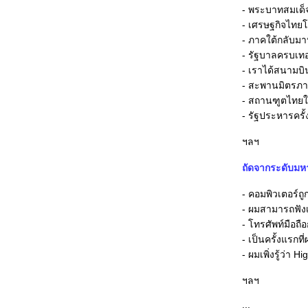
- พระบาทสมเด็จ
- เศรษฐกิจไทยโง
- ภาคใต้กลับมาป
- รัฐบาลครบเท
- เราได้สนามบิ
- สะพานมิตรภาพ
- สถานฑูตไทยใ
- รัฐประหารครั
ฯลฯ
ถัดจากระดับมหา
- คอมพิวเตอร์ถู
- ผมสามารถฟังเพ
- โทรศัพท์มือถ
- เป็นครั้งแรกท
- ผมเพิ่งรู้ว่า 
ฯลฯ
...