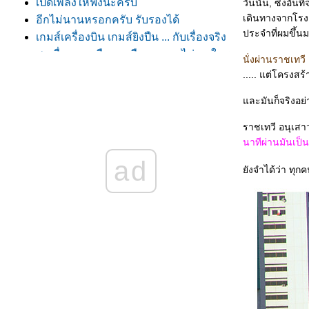
เปิดเพลงให้ฟังนะครับ
วันนั้น, ซึ่งอัน
เดินทางจากโรง
อีกไม่นานหรอกครับ รับรองได้
ประจำที่ผมขึ้นม
เกมส์เครื่องบิน เกมส์ยิงปืน ... กับเรื่องจริง
พูดเรื่องการเมือง จุดยืนของผม ไม่เอาใคร
นั่งผ่านราชเทวี
อดีตเยาวชน เขียนถึงวรรณกรรมเยาวชน
..... แต่โครงสร
นปัจุจบัน
ละมันก็จริงอย่
ฟ้ายิ้มให้คนไทยแล้ว ......
คิดถึงคนที่.......
ราชเทวี อนุเสาว
สมมุติฐานเบื้องต้นที่พร้อมจะเปลี่ยนได้เมื่อ
นาทีผ่านมันเป็
เจอหลักฐานใหม่ต่อกรณีการสลายการ
ad
ังจำได้ว่า ทุก
ชุมนุม
"ระเบิด ขาขาด แก๊สน้ำตา" - ถกประเด็น
ร้อนตามหลักวิทยาศาสตร์
ล้วคุณจะเข้าใจ
บ่นไปเรื่อย ๆ ... ในวันที่คนไทยไม่รักกัน
ชอบนักร้องเกาหลี ดาราเกาหลี ซีรี่ย์
เกาหลี .... เป็นเมืองขึ้นเกาหลีกันดีกว่า
การว๊ากกับการฝึกทหาร: กรณีศึกษาการ