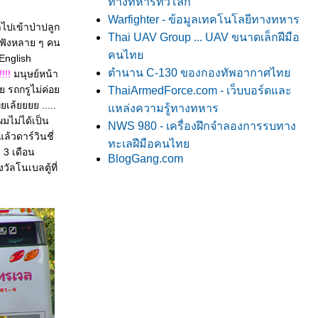
ทางทหารทั่วโลก
Warfighter - ข้อมูลเทคโนโลยีทางทหาร
าไปเข้าป่าปลูก
Thai UAV Group ... UAV ขนาดเล็กฝีมือ
ั่งฟังหลาย ๆ คน
คนไท
 English
ตำนาน C-130 ของกองทัพอากาศไท
!!!!
มนุษย์หน้า
้ย รถกรูไม่ค่อ
ThaiArmedForce.com - เว็บบอร์ดและ
เล้ยยยย .....
หล่งความรู้ทางทหาร
มไม่ได้เป็น
NWS 980 - เครื่องฝึกจำลองการรบทาง
ล้วดาร์วินชี่
ทะเลฝีมือคนไท
า 3 เดือน
BlogGang.com
วัลโนเบลตู้ที่