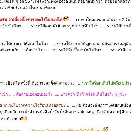
ะใจเย็น ๆ อีก 55 นาที เพราะผมต้องรอให้แม่ตอบกลับมาว่าได้รับไฟล์แล้วหล
จะส่งเรียบร้อยแล้วใน 5 นาทีแรก
รับ ว่าเดี๋ยวนี้ เรารออะไรไม่ค่อยได้
..... เรารอให้จดหมายเดินทาง 2 วันไ
ชั่วโมงไม่ไหว ..... เรารอให้คอมพ์ใช้เวลาบูต 1 นาทีไม่ไหว .... เรารอให้บะหมี
ารอให้ประเทศพัฒนาไม่ไหว .... เรารอให้การแก้ปัญหาสนามบินสุวรรณภูมิเสร
ทำงานเกิน 3 เดือนไม่ไหว .... เรารอให้หุ้นขึ้นทันใจไม่ไหว ..... เรารอให้เ
รเขียนในครั้งนี้ ต้องการจะตั้งคำถามว่า ......
"เราใจร้อนเกินไปหรือเปล่า
นบ้า ..... คือถามเองตอบเองว่า ..... บางครา ข้าก็ใจร้อนเกินไปจริง ๆ (ว่ะ)
องผมหายไปจากความใจร้อนเหรอครับ?
....... ผมเกือบจะลืมการนั่งคุยกับเพื่อ
 เกือบลืมการนั่งอ่านหนังสือทั้งวันทั้งคืนแบบสมัยก่อน, เกือบลืมความรู้สึกข
นออกฝัก ฯลฯ