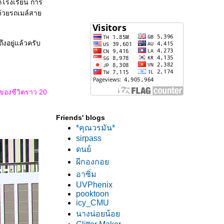
จากโรงเรียน การ
ด้วยรถเมล์สา
ดถึงอยู่แล้วครับ
าของชีวิตราว 20
Friends' blogs
*คุณวรมัน*
sirpass
ดนย์
ผีกองกอ
อาซิ่ม
UVPhenix
pooktoon
icy_CMU
นางน่อยน้อ