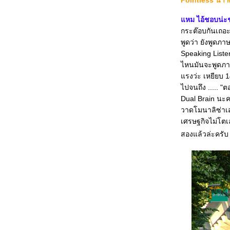
Pointless น่า M
หม ไอ้ชอบน่
กระต๊อบกันเถอะ
พูดว่า ยังพูดภา
Speaking Listen
ไหนมันจะพูดภาษา
รงว่ะ เหยียบ 14
ไปจนถึง ..... "ตอ
Dual Brain นะครั
วาดโมนาลิซ่าเสร็
เศรษฐกิจไม่โตเล
สองแล้วล่ะครับ .