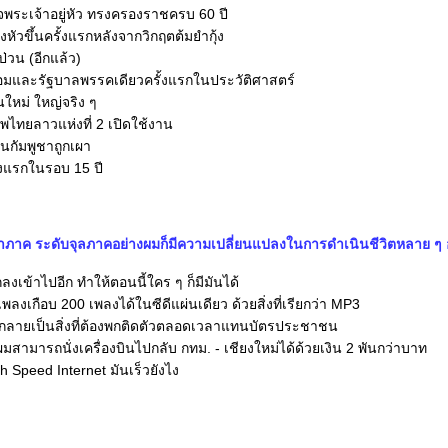
พระเจ้าอยู่หัว ทรงครองราชครบ 60 ปี
หัวขึ้นครั้งแรกหลังจากวิกฤตต้มยำกุ้ง
่วน (อีกแล้ว)
อมและรัฐบาลพรรคเดียวครั้งแรกในประวัติศาสตร์
นใหม่ ใหญ่จริง ๆ
ไทยลาวแห่งที่ 2 เปิดใช้งาน
นกัมพูชาถูกเผา
้งแรกในรอบ 15 ปี
ภาค ระดับจุลภาคอย่างผมก็มีความเปลี่ยนแปลงในการดำเนินชีวิตหลาย ๆ อ
กลงเข้าไปอีก ทำให้ตอนนี้ใคร ๆ ก็มีมันได้
ลงเกือบ 200 เพลงได้ในซีดีแผ่นเดียว ด้วยสิ่งที่เรียกว่า MP3
ือกลายเป็นสิ่งที่ต้องพกติดตัวตลอดเวลาแทนบัตรประชาชน
ี่ผมสามารถนั่งเครื่องบินไปกลับ กทม. - เชียงใหม่ได้ด้วยเงิน 2 พันกว่าบาท
High Speed Internet มันเร็วยังไง