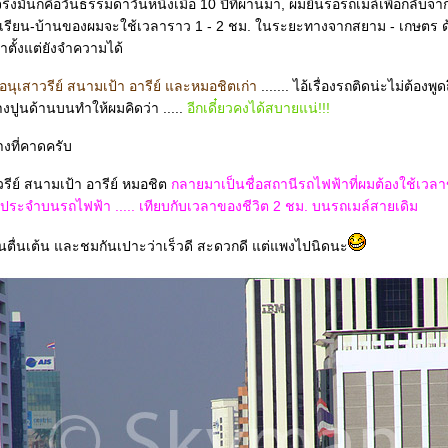
ที่จริงมันก็คือวันธรรมดาวันหนึ่งเมื่อ 10 ปีที่ผ่านมา, ผมยืนรอรถเมล์เพื่อกลับ
เรียน-บ้านของผมจะใช้เวลาราว 1 - 2 ชม. ในระยะทางจากสยาม - เกษตร 
าตั้งแต่ยังจำความได้
 อนุเสาวรีย์ สนามเป้า อารีย์ และหมอชิตเก่า
....... ไอ้เรื่องรถติดน่ะไม่ต้องพู
้างปูนด้านบนทำให้ผมคิดว่า .....
อีกเดี๋ยวคงได้สบายแน่!!!
างที่คาดครับ
รีย์ สนามเป้า อารีย์ หมอชิต
กลายมาเป็นชื่อสถานีรถไฟฟ้าที่ผมต้องใช้เวล
นประจำบนรถไฟฟ้า ..... เทียบกับเวลาของชีวิต 2 ชม. บนรถเมล์สายเดิม
คนตื่นเต้น และชมกันเปาะว่าเร็วดี สะดวกดี แต่แพงไปนิดนะ