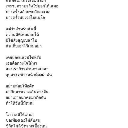
ฉันคงไม่โกรธเธอหรอก
เพราะความจริงใช่บอกได้เสมอ
บางครั้งคล้ายพบกับละเมอ
บางครั้งพบเจอไม่แน่ใจ
ต่ว่าสำหรับฉันนี้
ความดีที่เธอมอบให้
มิใช่สิ่งสูญเปล่าไป
ฉันเก็บเอาไว้เสมอมา
เคยบอกแล้วมิใช่หรือ
เธอคือดวงใจใฝ่หา
สองเราก้าวผ่านกาลเวลา
อุปสรรคข้างหน้าต้องฝ่าพัน
อย่าปล่อยให้อดีต
มากีดมาขวางเส้นทางฝัน
อย่าเอาอนาคตมากีดกัน
ทำให้วันนี้มืดมน
อกาสมีให้เสมอ
ขอเพียงเธอไม่สับสน
ชีวิตใช่ลิขิตจากเบื้องบน