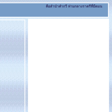
คือลำนำคำกวี ท่ามกลางราตรีที่มืดมน