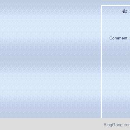
ชื่อ :
Comment :
BlogGang.com
Pantip.com
|
PantipMarket.com
|
Pantown.com
| © 2004
BlogGang.com
allrights 