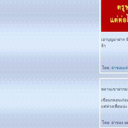
เอาบุญมาฝาก จ
จ้า
ดย:
่าชอบเล
หลานเขาฝากมาถ
เขียนกลอนเก่ง
ต่ห่วงเพื่อนน่ะ
ดย: ย่าของ siri