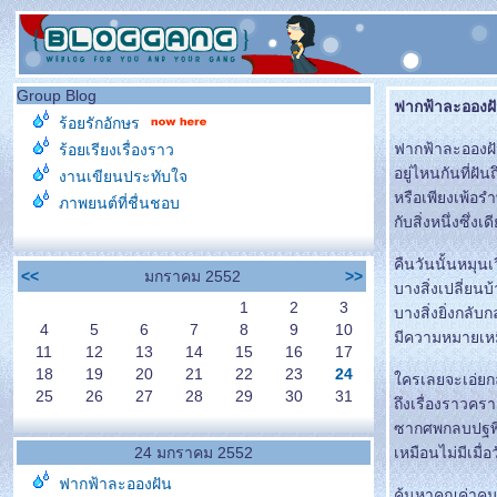
Group Blog
ฟากฟ้าละอองฝ
ร้อยรักอักษร
ฟากฟ้าละอองฝ
ร้อยเรียงเรื่องราว
อยู่ไหนกันที่ฝันถ
งานเขียนประทับใจ
หรือเพียงเพ้อรำ
ภาพยนต์ที่ชื่นชอบ
กับสิ่งหนึ่งซึ่ง
คืนวันนั้นหมุนเ
<<
มกราคม 2552
>>
บางสิ่งเปลี่ยน
1
2
3
บางสิ่งยิ่งกลั
4
5
6
7
8
9
10
มีความหมายเหม
11
12
13
14
15
16
17
18
19
20
21
22
23
24
ครเลยจะเอ่ยก
25
26
27
28
29
30
31
ถึงเรื่องราวครา
ซากศพกลบปฐพ
24 มกราคม 2552
เหมือนไม่มีเมื่
ฟากฟ้าละอองฝัน
ค้นหาคุณค่าค