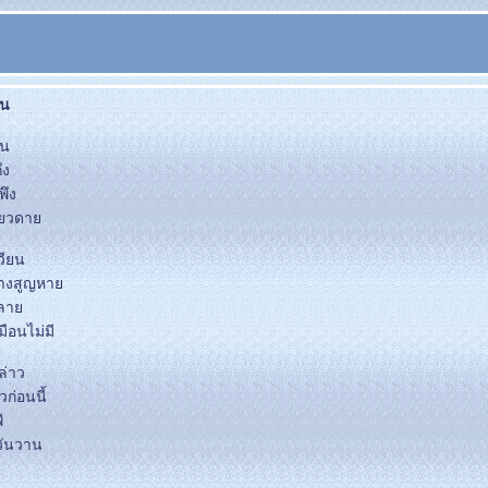
ัน
ัน
ึง
พึง
เดียวดา
วียน
บ้างสูญหา
บกลา
ือนไม่มี
ล่าว
วก่อนนี้
ี
อวันวาน
น