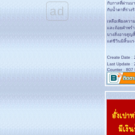
กับกาลที่ผ่านม
ช่เพียงผ่านเล
ad
กับน้ำตาที่ร่วงร
กำลังใจ
เพลงของเรา
เหลือเพียงควา
ละถ้อยคำพร่ำ
บางสิ่งอาจสูญสิ
ต่ชีวินมิสิ้นแร
Create Date :
Last Update :
Counter : 807