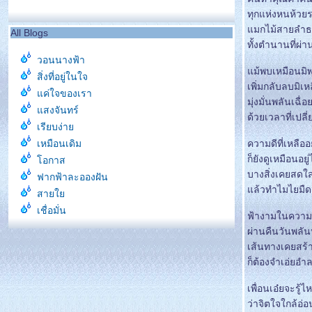
ทุกแห่งหนห้ว
มกไม้สายลำธ
All Blogs
ทั้งตำนานที่ผ่
วอนนางฟ้า
ม้พบเหมือนมิ
สิ่งที่อยู่ในใจ
เพิ่มกลับลบมิเห
ค่ใจของเรา
มุ่งมั่นพลันเฉื่
สงจันทร์
ด้วยเวลาที่เปลี
เรียบง่า
เหมือนเดิม
ความดีที่เหลืออย
ก็ยังดูเหมือนอยู
อกาส
บางสิ่งเคยสดใ
ฟากฟ้าละอองฝัน
ล้วทำไมไยมื
สา
เชื่อมั่น
ฟ้างามในความ
ปรารถนาดี
ผ่านคืนวันพลั
หลุดพ้น
เส้นทางเคยสร้
ังเหมือนเดิม
ก็ต้องจำเอ่ยอำ
ขอให้เหมือนเดิม
เพื่อนเอ๋ยจะรู้ไ
ปล่อยวาง
ว่าจิตใจใกล้อ่อ
ก่อนจากกัน