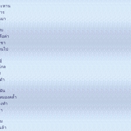
ยระหาน
าร
านมา
พบ
ลือค่า
อยชา
่ยนไป
ู่
่ไกล
ส
ดดำ
ฝัน
นหมองคล้ำ
างทำ
ลา
หม
นล้า