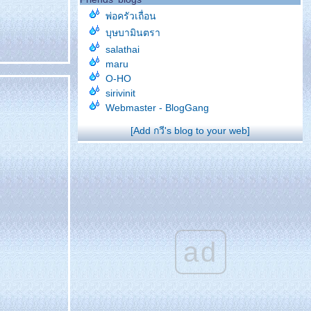
พ่อครัวเถื่อน
บุษบามินตรา
salathai
maru
O-HO
sirivinit
Webmaster - BlogGang
[Add กวี's blog to your web]
ad