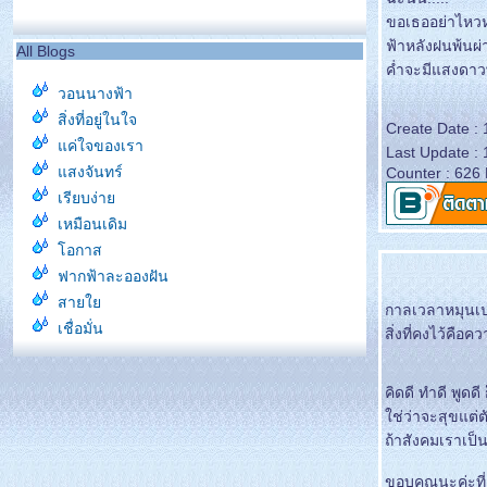
ขอเธออย่าไหวหวั
ฟ้าหลังฝนพ้นผ่
All Blogs
ค่ำจะมีแสงดา
วอนนางฟ้า
สิ่งที่อยู่ในใจ
Create Date :
ค่ใจของเรา
Last Update :
สงจันทร์
Counter : 626
เรียบง่า
เหมือนเดิม
อกาส
ฟากฟ้าละอองฝัน
สา
กาลเวลาหมุนเปล
เชื่อมั่น
สิ่งที่คงไว้คือ
ปรารถนาดี
หลุดพ้น
คิดดี ทำดี พูดด
ังเหมือนเดิม
ช่ว่าจะสุขแต่
ขอให้เหมือนเดิม
ถ้าสังคมเราเป็นอ
ปล่อยวาง
ขอบคุณนะค่ะที่
ก่อนจากกัน