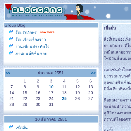
Group Blog
เชื่อมั่น
ร้อยรักอักษร
สิ่งที่เคยมองเ
ร้อยเรียงเรื่องราว
ากเกินกว่าที่
งานเขียนประทับใจ
เหมือนสายธารพัน
ภาพยนต์ที่ชื่นชอบ
ช่มีวันสิ้นหมด
เฉกเช่นกับใจค
<<
ธันวาคม 2551
>>
ปรารถนาบางสิ่ง
1
2
3
4
5
6
สุดขอบฟ้าเชื่อ
7
8
9
10
11
12
13
มีสิ่งเดียวที่คง
14
15
16
17
18
19
20
21
22
23
24
25
26
27
คือคุณงามความ
28
29
30
31
จะน้อมนำความ
สู่ชีวิตงดงามท
10 ธันวาคม 2551
ตราบที่ใจยังศร
เชื่อมั่น
ฉะนั้น.....