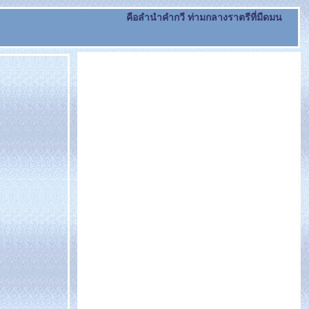
คือลำนำคำกวี ท่ามกลางราตรีที่มืดมน