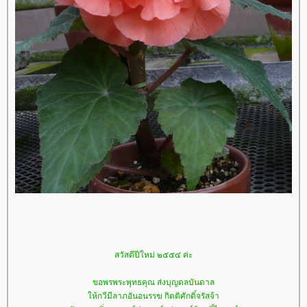
สวัสดีปีใหม่ ๒๕๕๔ ค่ะ
ขอพรพระพุทธคุณ ส่งบุญดลบันดาล
ห้กวีมีลาภอันอนรรฆ กิตติศักดิ์จรัสจ้า