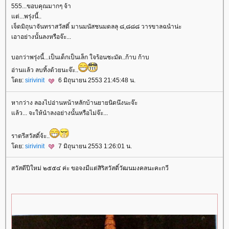
555...ขอบคุณมากๆ จ้า
ต่...พรุ่งนี้..
เจ็ดมิถุนาจันทราสวัสดิ์ มานมนัสชนมดลลุ ๘,๘๘๘ วารขาลฉนำน่ะ
เอาอย่างนั้นลงหรือจ๊ะ...
บอกว่าพรุ่งนี้...เป็นเด็กเป็นเล็ก ใจร้อนชะมัด..ก้าบ ก้าบ
อ่านแล้ว ลบทิ้งด้วยนะจ๊ะ..
ดย:
sirivinit
6 มิถุนายน 2553 21:45:48 น.
หากว่าง ลองไปอ่านหน้าหลักบ้านยายนิดนึงนะจ๊ะ
ล้ว... จะให้นำลงอย่างนั้นหรือไม่จ๊ะ...
ราตรีสวัสดิ์จ้ะ..
ดย:
sirivinit
7 มิถุนายน 2553 1:26:01 น.
สวัสดีปีใหม่ ๒๕๕๔ ค่ะ ขอจงมีแต่สิริสวัสดิ์วัฒนมงคลนะคะกวี