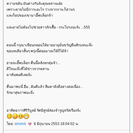
ความขยัน มันต่างกันจ้ะคุณหลานเอ๋
เพราะยายไม่มีภาระอะไร ว่างจากงาน ก็อ่านๆ
ละก็อปของเขามาอั๊พบล็อกจ้า
ละยายไม่ต้องไปช่วยสาวถักเสื้อ - กระโปรงน่ะจ้ะ ...555
ตอนนี้ กรุณาเขียนกลอนให้ยายอายุมั่นขวัญยืนสักบทนะจ๊ะ
ขอบทเดียวสั้นๆ พรุ่งนี้ค่อยมาลงให้ก็ได้จ้า
ายจะอั๊พบล็อก คืนนี้หลังหกทุ่มจ้า...
ดีใจนะจ๊ะที่ได้ข่าวจากหลาน
มาทันพอดีเลยจ้ะ
ตื่นมาพบนี่ อืม...ฝันดีแล้ว ลืมตายังดีอย่างต่อเนื่อง...
รักษาสุขภาพนะจ๊ะ
อาทิตยวารสิริวิบูลย์ รัศมิสูรย์ส่องจำรูญจรัสเรืองจ้ะ
ดย:
sirivinit
6 มิถุนายน 2553 18:04:02 น.