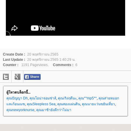
Create Date :
20 พฤศจิกายน 2565
Last Update :
20 พฤศจิกายน 2565 1:40:29 น.
Counter :
1191 Pageviews.
Comments :
6
ผู้โหวตบล็อกนี้...
คุณปัญญา Dh
,
คุณโอน่าจอมซ่าส์
,
คุณเริงฤดีนะ
,
คุณ**mp5**
,
คุณสายหมอก
ละก้อนเมฆ
,
คุณSleepless Sea
,
คุณสองแผ่นดิน
,
คุณนายแว่นขยันเที่ยว
,
คุณnewyorknurse
,
คุณมาช้ายังดีกว่าไม่มา