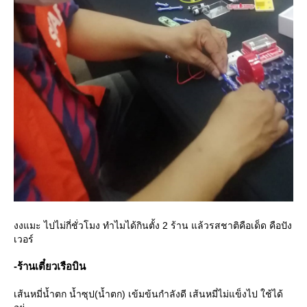
งงแมะ ไปไม่กี่ชั่วโมง ทำไมได้กินตั้ง 2 ร้าน แล้วรสชาติคือเด็ด คือปัง
เวอร์
-ร้านเตี๋ยวเรือบิน
เส้นหมี่น้ำตก น้ำซุป(น้ำตก) เข้มข้นกำลังดี เส้นหมี่ไม่แข็งไป ใช้ได้