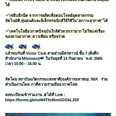
ได้
เขยิบอีกนิด จากการผลิตเพื่อตอบโจทย์อุตสาหกรรม
อัตโนมัติ,หุ่นยนต์และอิเล็กทรอนิกส์ให้ใช้ใน”สภาวะอวกาศ”ได้
เทคโนโลยีอวกาศปัจจุบันใกล้ตัวพวกเรามาก ไม่ใช่แค่เรื่อง
ของยานอวกาศ, ดาวเทียม หรือจรวด
ล้วพบกันที่ Victor Club สามย่านมิตรทาวน์ ชั้น 7 (ฝั่งตึก
สำนักงาน Mitrtown)📢 ในวันพุธที่ 14 กันยายน พ.ศ. 2565
เวลา 10.00 – 16.00 น.
จัดโดย สถาบันนวัตกรรมแห่งชาติ(องค์การมหาชน) :NIA ร่วม
ดำเนินงานโดย ภาคีความร่วมมืออวกาศไท
ลงทะเบียนเข้าร่วมงาน 📡ได้ที่ Link :
https://forms.gle/voN4TfmNmUGGkLJS9