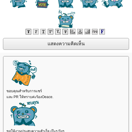
ขอบคุณสำหรับการแชร์
ละ PR ให้ทราบค่ะร้องOeace.
ขอให้งานประสบความสำเร็จ เป๊ะๆ ปังๆ