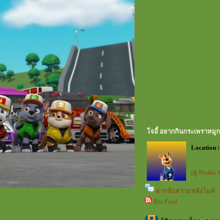
จอี้ อยากกินกระเพราหมู
Location :
[ดู Profile
ฝากข้อความหลังไมค์
Rss Feed