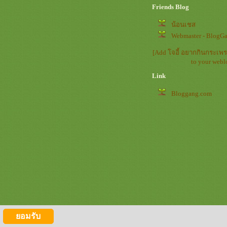
Friends Blog
น้อนเชส
Webmaster - BlogG
[Add โจอี้ อยากกินกระเพร
to your webl
Link
Bloggang.com