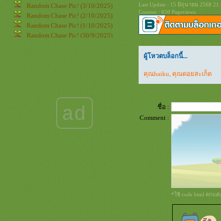
Last Update : 15 มิถุนายน 2568 21
Random Chase Pic! (3/10/2025)
Counter : 650 Pageviews.
Random Chase Pic! (2/10/2025)
Random Chase Pic! (1/10/2025)
Random Chase Pic! (30/9/2025)
Random Chase Pic! (29/9/2025)
Random Chase Pic! (28/9/2025)
ผู้โหวตบล็อกนี้...
Random Chase Pic! (27/9/2025)
คุณhaiku
,
คุณดอยสะเก็ด
Random Chase Pic! (26/9/2025)
Random Chase Pic! (25/9/2025)
Random Chase Pic! (24/9/2025)
Random Chase Pic! (23/9/2025)
ad
ชื่อ :
Random Chase Pic! (22/9/2025)
Comment :
Random Chase Pic! (21/9/2025)
Random Chase Pic! (20/9/2025)
Random Chase Pic! (19/9/2025)
Random Chase Pic! (18/9/2025)
Random Chase Pic! (17/9/2025)
Random Chase Pic! (16/9/2025)
Random Chase Pic! (15/9/2025)
Random Chase Pic! (14/9/2025)
*ใช้ code html ตกแต
Random Chase Pic! (13/9/2025)
Random Chase Pic! (12/9/2025)