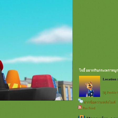
จอี้ อยากกินกระเพราหมู
Location :
[ดู Profile
ฝากข้อความหลังไมค์
Rss Feed