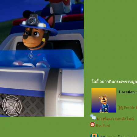
จอี้ อยากกินกระเพราหมู
Location :
[ดู Profile
ฝากข้อความหลังไมค์
Rss Feed