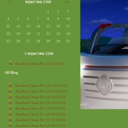
<<
พฤษภาคม 2568
>>
1
2
3
4
5
6
7
8
9
10
11
12
13
14
15
16
17
18
19
20
21
22
23
24
25
26
27
28
29
30
31
5 พฤษภาคม 2568
Random Chase Pic! (5/5/2025)
All Blog
Random Chase Pic! (11/10/2025)
Random Chase Pic! (10/10/2025)
Random Chase Pic! (9/10/2025)
Random Chase Pic! (8/10/2025)
Random Chase Pic! (7/10/2025)
Random Chase Pic! (6/10/2025)
Random Chase Pic! (5/10/2025)
Random Chase Pic! (4/10/2025)