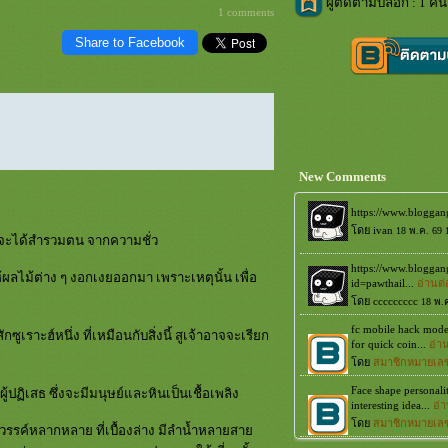
ผู้ติดตามบล็อก : 1 คน
1 comments
Share to Facebook
New Comments
เจ้าจะได้สำรวมตน จากความชั่ว
้ผลไม้ต่าง ๆ งอกเงยออกมา เพราะเหตุนั้น เพื่อ
ูเราะฮ์หนึ่ง ที่เหมือนกับสิ่งนี้ สูเจ้าอาจจะเรียก
ู้ปฏิเสธ ซึ่งจะมีมนุษย์และหินเป็นเชื้อเพลิง
สวรรค์หลากหลาย ที่เบื้องล่าง มีลำน้ำหลายสา