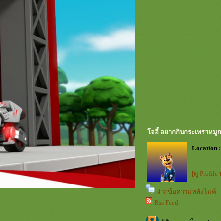
จอี้ อยากกินกระเพราหมู
Location :
[ดู Profile
ฝากข้อความหลังไมค์
Rss Feed