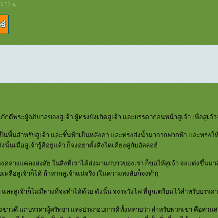
45:52 น.
พภักดีพระผู้อภิบาลของสูเจ้า ผู้ทรงบังเกิดสูเจ้า และบรรดาก่อนหน้าสูเจ้า เพื่อสู
้เป็นพื้นสำหรับสูเจ้า และชั้นฟ้าเป็นหลังคา และทรงส่งน้ำมาจากฟากฟ้า และทรงให
นั้นเมื่อสูเจ้ารู้ดีอยู่แล้ว ก็จงอย่าตั้งสิ่งใดเคียงคู่กับอัลลอฮ์
คงคลางแคลงสงสัย ในสิ่งที่เราได้ส่งมาแก่บ่าวของเรา ก็ขอให้สูเจ้า จงแต่งขึ้นมาสักซ
หลือสูเจ้าก็ได้ ถ้าหากสูเจ้าแน่จริง (ในความสงสัยก็จงทำ)
ำ และสูเจ้าก็ไม่มีทางที่จะทำได้ด้วย ดังนั้น จงระวังไฟ ที่ถูกเตรียมไว้สำหรับบรรดาผ
แจ้งข่าวดี แก่บรรดาผู้ศรัทธา และประกอบการดีทั้งหลายว่า สำหรับพวกเขา คือสวน