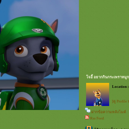
จอี้ อยากกินกระเพราหมู
Location :
[ดู Profile
ฝากข้อความหลังไมค์
Rss Feed