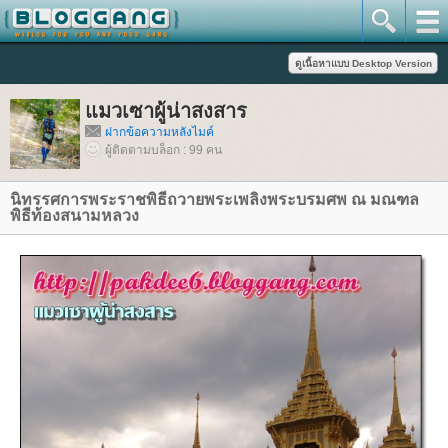
มวเซาผู้น่าสงสาร
ฝากข้อความหลังไมค์
ผู้ติดตามบล็อก : 99 คน
นิทรรศการพระราชพิธีถวายพระเพลิงพระบรมศพ ณ มณฑล
พิธีท้องสนามหลวง