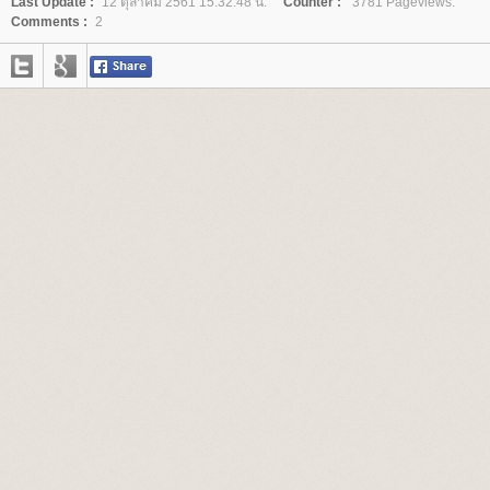
Last Update :
12 ตุลาคม 2561 15:32:48 น.
Counter :
3781 Pageviews.
Comments :
2