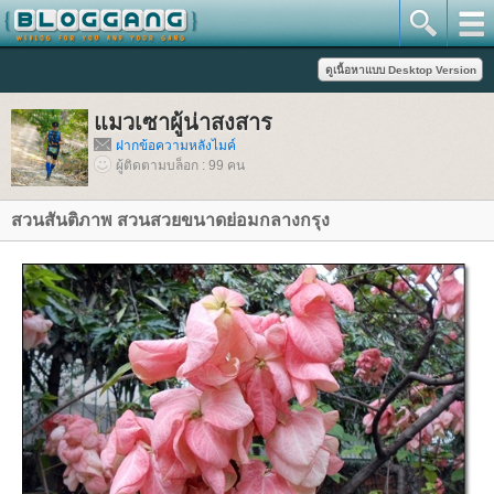
มวเซาผู้น่าสงสาร
ฝากข้อความหลังไมค์
ผู้ติดตามบล็อก : 99 คน
สวนสันติภาพ สวนสวยขนาดย่อมกลางกรุง