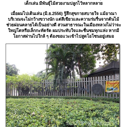
เด็กเล่น มีพันธุ์ไม้สวยงามปลูกไว้หลากหลา
เมื่อผมไปเดินเล่น (มิ.ย.
2556)
รู้สึกสุขกายสบายใจ แม้อาณา
บริเวณจะไม่กว้างขวางนัก แต่สีเขียวและความร่มรื่นจากต้นไม้
ช่วยผ่อนคลายได้เป็นอย่างดี สวนสาธารณะในเมืองหลวงไม่ว่าจะ
หญ่โตหรือเล็กกะทัดรัด ผมประทับใจและชื่นชมทุกแห่ง หากมี
อกาสผ่านไปใกล้ ๆ ต้องขอแวะเข้าไปสูดโอโซนอยู่เสมอ