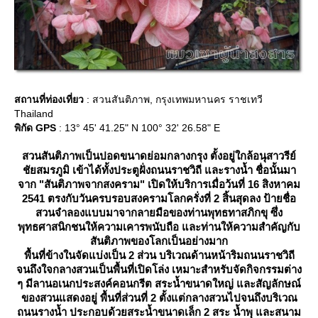
สถานที่ท่องเที่ยว
: สวนสันติภาพ, กรุงเทพมหานคร ราชเทวี
Thailand
พิกัด GPS
: 13° 45' 41.25" N 100° 32' 26.58" E
สวนสันติภาพเป็นปอดขนาดย่อมกลางกรุง ตั้งอยู่ใกล้อนุสาวรีย์
ชัยสมรภูมิ เข้าได้ทั้งประตูฝั่งถนนราชวิถี และรางน้ำ ชื่อนั้นมา
จาก "สันติภาพจากสงคราม" เปิดให้บริการเมื่อว้นที่ 16
สิงหาคม
2541
ตรงกับวันครบรอบสงครามโลกครั่งที่
2
สิ้นสุดลง ป้ายชื่อ
สวนจำลองแบบมาจากลายมือของท่านพุทธทาสภิกขุ ซึ่ง
พุทธศาสนิกชนให้ความเคารพนับถือ และท่านให้ความสำคัญกับ
สันติภาพของโลกเป็นอย่างมาก
พื้นที่ข้างในจัดแบ่งเป็น
2
ส่วน บริเวณด้านหน้าริมถนนราชวิถี
จนถึงใจกลางสวนเป็นพื้นที่เปิดโล่ง เหมาะสำหรับจัดกิจกรรมต่าง
ๆ มีลานอเนกประสงค์คอนกรีต สระน้ำขนาดใหญ่ และสัญลักษณ์
ของสวนแสดงอยู่
พื้นที่ส่วนที่
2
ตั้งแต่กลางสวนไปจนถึงบริเวณ
ถนนรางน้ำ ประกอบด้วยสระน้ำขนาดเล็ก
2
สระ น้ำพุ และสนาม