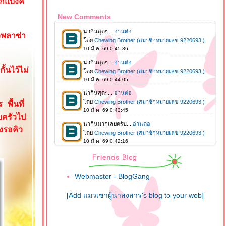
กแบงค์
New Comments
ิวพลาซ่า
้นไว้ไม่
พื้นที่
บครัวไป
องรอคิว
Webmaster - BlogGang
[Add แมวเซาผู้น่าสงสาร's blog to your web]