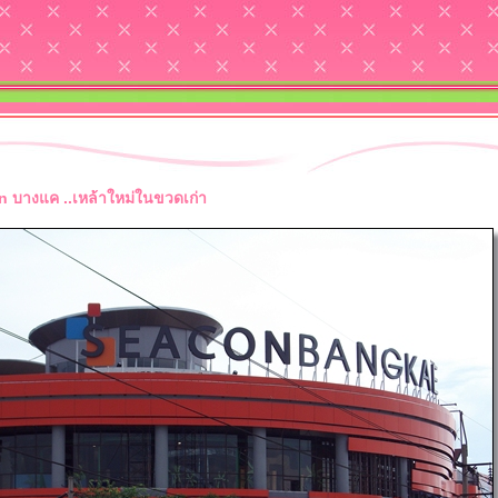
n บางแค ..เหล้าใหม่ในขวดเก่า