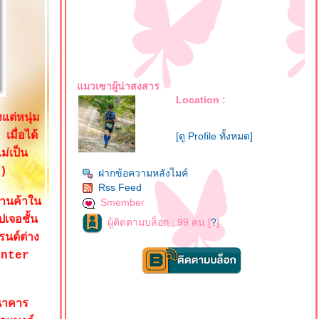
มวเซาผู้น่าสงสาร
Location :
แต่หนุ่ม
เมื่อได้
[ดู Profile ทั้งหมด]
ม่เป็น
5)
ฝากข้อความหลังไมค์
Rss Feed
้านค้าใน
Smember
เจอชั้น
ผู้ติดตามบล็อก : 99 คน [
?
]
รนด์ต่าง
center
ธนาคาร