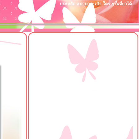
ประหยัด สบายกระเป๋า ใคร ๆ ก็เที่ยวได้