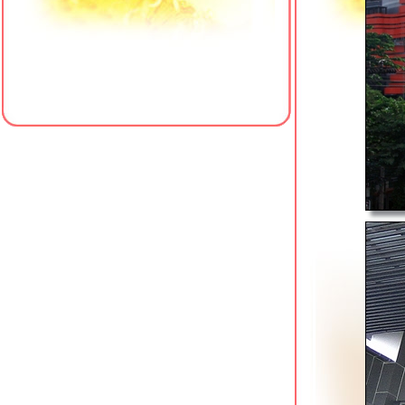
sky walk สวนป่าเบญจกิติ เส้นทางเดินวิ่ง
ชมสวนยามค่ำคืน
สวนสุขภาพ รฟม. พระราม 9 สัมผัสลู่นุ่ม
ละมุนเท้ารอบละกิโลฯ
ตลาดเวิลด์มาร์เก็ต ถนนเลียบคลองทวี
วัฒนา
สวนวัดหัวลำโพงรุกขนิเวศน์ pocket
park in downtown
สวนสาธารณะพุทธมณฑลสาย 2 เขตทวี
วัฒนา
ไทง้วนเองกี่ ตลาดน้อย บ้านจีน 200 ปีใน
รูปโฉมใหม่
ออกกำลังกาย @ ลู่วิ่งลานหน้า central
world
สวนสาธารณะวังทอง 1 ลาดพร้าว 71
วิ่งเล่นในห้าง @ sky run central
eastville
วิ่งรับลมชมวิวข้ามแม่น้ำ @ สวนลอยฟ้า
เจ้าพระยา
สวนเฉลิมพระเกียรติ 72 พรรษา ท่ารถไฟ
รงพยาบาลศิริราช