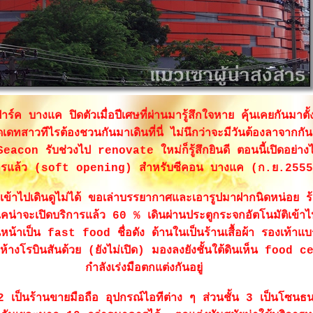
าร์ค บางแค ปิดตัวเมื่อปีเศษที่ผ่านมารู้สึกใจหาย คุ้นเคยกันมาตั้ง
ดเดทสาวทีไรต้องชวนกันมาเดินที่นี่ ไม่นึกว่าจะมีวันต้องลาจากกัน 
Seacon รับช่วงไป renovate ใหม่ก็รู้สึกยินดี ตอนนี้เปิดอย่างไ
ารแล้ว (soft opening) สำหรับซีคอน บางแค (ก.ย.255
ดเข้าไปเดินดูไม่ได้ ขอเล่าบรรยากาศและเอารูปมาฝากนิดหน่อย ร
น่าจะเปิดบริการแล้ว 60 % เดินผ่านประตูกระจกอัตโนมัติเข้าไป
หน้าเป็น fast food ชื่อดัง ด้านในเป็นร้านเสื้อผ้า รองเท้าแบ
มีห้างโรบินสันด้วย (ยังไม่เปิด) มองลงยังชั้นใต้ดินเห็น food 
กำลังเร่งมือตกแต่งกันอยู่
น 2 เป็นร้านขายมือถือ อุปกรณ์ไอทีต่าง ๆ ส่วนชั้น 3 เป็นโซน