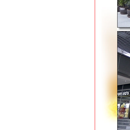
ริมน้ำในเขตภาษีเจริญ
คลองบางมด เส้นทางเดิน-วิ่ง-ปั่น
เลียบคลองชมสวนส้ม
บึงหนองบอน พื้นที่สีเขียวสำหรับเดิน-วิ่ง-
ปั่น-พา
นิทรรศการพระราชพิธีถวายพระเพลิง
พระบรมศพ ณ มณฑลพิธีท้องสนามหลวง
พักผ่อนออกกำลังกาย @ สวน
เฉลิมพระเกียรติ 80 พรรษาฯ ทุ่งมหาเมฆ
พ่อหลวงในความทรงจำ @ มหาวิทยาลั
ศิลปากร วังท่าพระ
สวนป่าเบญจกิติ ปอดแห่งใหม่ของคนกรุง
สวนพระนคร ลานออกกำลังกายใกล้
สนามบินสุวรรณภูมิ
ตลาดนัดสุวรรณภูมิ แหล่งของกินย่าน
ลาดกระบัง
สวนบางขุนนนท์ ร่มรื่นวิ่งเพลินริมคลอง
บางกอกน้อ
เดินรีดเหงื่อตระเวณหา street art เมือง
บางกอก
จิตรกรรมภาพนูนวิถีไทยกำแพงวัดด่าน