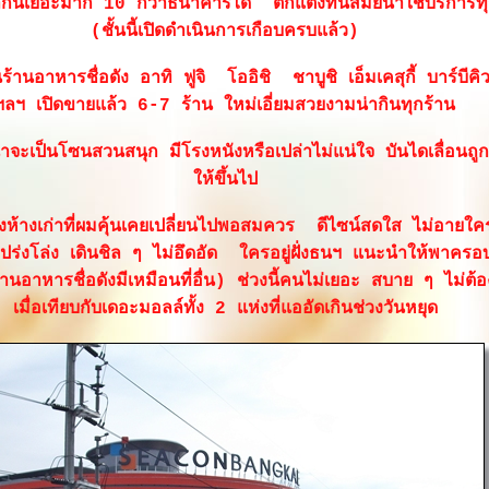
กันเยอะมาก 10 กว่าธนาคารได้ ตกแต่งทันสมัยน่าใช้บริการทุ
(ชั้นนี้เปิดดำเนินการเกือบครบแล้ว)
็นร้านอาหารชื่อดัง อาทิ ฟูจิ โออิชิ ชาบูชิ เอ็มเคสุกี้ บาร์บีค
ฯลฯ เปิดขายแล้ว 6-7 ร้าน ใหม่เอี่ยมสวยงามน่ากินทุกร้าน
่าจะเป็นโซนสวนสนุก มีโรงหนังหรือเปล่าไม่แน่ใจ บันไดเลื่อนถูกกั
ห้ขึ้นไป
้างเก่าที่ผมคุ้นเคยเปลี่ยนไปพอสมควร ดีไซน์สดใส ไม่อายใคร 
ปร่งโล่ง เดินชิล ๆ ไม่อึดอัด ใครอยู่ฝั่งธนฯ แนะนำให้พาครอ
้านอาหารชื่อดังมีเหมือนที่อื่น) ช่วงนี้คนไม่เยอะ สบาย ๆ ไม่ต้
เมื่อเทียบกับเดอะมอลล์ทั้ง 2 แห่งที่แออัดเกินช่วงวันหยุด