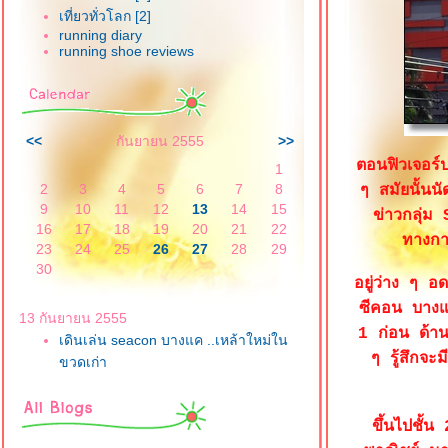
เที่ยวทั่วโลก [2]
running diary
running shoe reviews
<<
กันยายน 2555
>>
ตอนฟิวเจอร์ป
1
2
3
4
5
6
7
8
ๆ สมัยนั้นนั
9
10
11
12
13
14
15
ข่าวกลุ่ม 
16
17
18
19
20
21
22
ทางก
23
24
25
26
27
28
29
30
อยู่ว่าง ๆ อ
ซีคอน บางแค
13 กันยายน 2555
1 ก่อน ด้าน
เดินเล่น seacon บางแค ..เหล้าใหม่ใน
ๆ รู้สึกจะ
ขวดเก่า
ขึ้นไปชั้