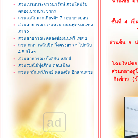
พาณิชย์ มา
สวนเปรมประชาวนารักษ์ สวนใหม่ริม
คลองเปรมประชากร
สวนเฉลิมพระเกียรติฯ 7 รอบ บางบอน
ชั้นที่ 4 เป
สวนสาธารณะวงแหวน-ถนนพุทธมณฑล
สาย 2
สวนสาธารณะคลองช่องนนทรี เฟส 1
ส่วนชั้น 5 น
สวน กกท. เพลินจิต วิ่งตรงยาว ๆ ไปกลับ
4.5 กิโลฯ
สวนสาธารณะบึงสีกัน หลักสี่
ฉมใหม่ของห
สวนรมณีย์ทุ่งสีกัน ดอนเมือง
ส่วนกลางดูโ
สวนนวมินทร์ภิรมย์ คลองจั่น อีกสวนสว
นเมืองกรุง
กินข้าว (ร
สวนสุขภาพ กกท. หัวหมาก
สวนผักกลางกรุง @ Sansiri Backyard
T77 Community
Jodd Fairs พระราม 9 จุด check in ยอด
ฮิตของนักท่องเที่ยวต่างชาติ
101 track ลู่วิ่งลอยฟ้า @ 101 true
ad
digital park
ศูนย์เรียนรู้ป่าในกรุง ปตท. ป่านิเวศใน
เมืองแห่งใหม่