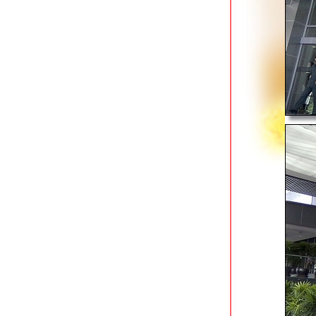
ชม street art ใหม่บริเวณท่าเรือบางหว้า
ริมคลองภาษีเจริญ
สวนสุวรรณานนท์ จอมทอง ปอดน้อ
กลางชุมชน
พิพิธภัณฑ์ชาวบางกอก ย้อนวันวาน
กรุงเทพฯ ในอดีต
สัมผัสสวนบนหลังคา @ อุทยาน 100 ปี
จุฬาฯ
สถานี mrt สนามไชย ท้องพระโรงใต้ดิน
สวนทวีวนารมย์ สวนขนาดย่อมบริเวณ
สนามหลวง 2
สวนสราญรมย์ อดีตอุทยานในวังสราญ
รมย์
ออกกำลังกายในบรรยากาศคุกเก่า ณ
สวนรมณีนาถ
สวนบางแคภิรมย์ ซ.เพชรเกษม 69 ปอด
หม่ของชาวฝั่งธนฯ
king power mahanakhon skywalk จุด
ชมวิวสูงสุดในกรุงเทพฯ
ตลาดน้ำคลองบางหลวง วิถีชีวิตชุมชน