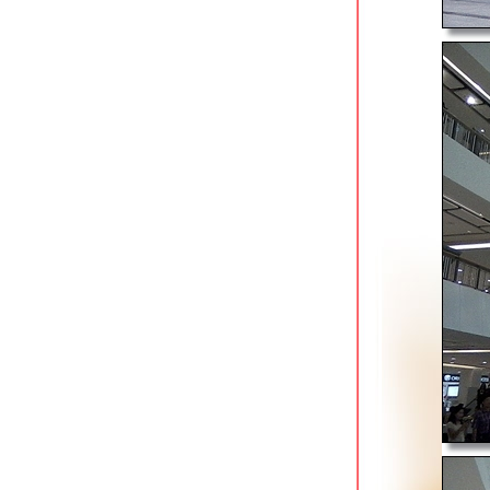
พระราม 3
สวนเพชรกาญจนารมย์ บางแค เล็กแต่
จ๋ว
ดูไดโนเสาร์สี่แยกรถติด @ สวนลุมไนท์
บาซาร์ รัชดาฯ
สวนสะพานพระราม 9 เขียวขจีริมน้ำ
่านสาธุประดิษฐ์
central park พระราม 2 บึงน้ำกลางสวน
ร่มรื่น
สวนศิลาฤกษ์ เดิน-วิ่ง-ปั่นจักรยานใต้
สะพานภูมิพล 1
ตลาดนัดรถไฟ รัชดาฯ แหล่งกิน & ช้อปฯ
ามดึกของคนเมือง
รีดเหงื่อสวนสวยริมน้ำ @ สวนหลวง
พระราม 8 บางยี่ขัน
ท่ามหาราช จุดนัดพบริมน้ำในวันฟ้าครึ้ม
ฝนโปร
เดินออกกำลังกายสวนริมน้ำวัดอรุณฯ
อดพิมาน ริเวอร์วอร์ค ปากคลองตลาด
community mall ริมน้ำ