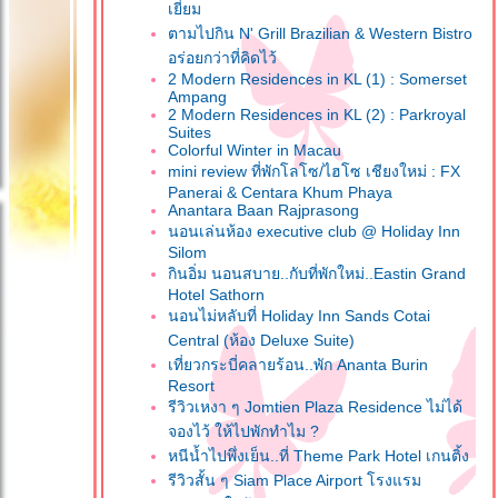
เยี่ยม
ตามไปกิน N' Grill Brazilian & Western Bistro
อร่อยกว่าที่คิดไว้
2 Modern Residences in KL (1) : Somerset
Ampang
2 Modern Residences in KL (2) : Parkroyal
Suites
Colorful Winter in Macau
mini review ที่พักโลโซ/ไฮโซ เชียงใหม่ : FX
Panerai & Centara Khum Phaya
Anantara Baan Rajprasong
นอนเล่นห้อง executive club @ Holiday Inn
Silom
กินอิ่ม นอนสบาย..กับที่พักใหม่..Eastin Grand
Hotel Sathorn
นอนไม่หลับที่ Holiday Inn Sands Cotai
Central (ห้อง Deluxe Suite)
เที่ยวกระบี่คลายร้อน..พัก Ananta Burin
Resort
รีวิวเหงา ๆ Jomtien Plaza Residence ไม่ได้
จองไว้ ให้ไปพักทำไม ?
หนีน้ำไปพึ่งเย็น..ที่ Theme Park Hotel เกนติ้ง
รีวิวสั้น ๆ Siam Place Airport โรงแรม