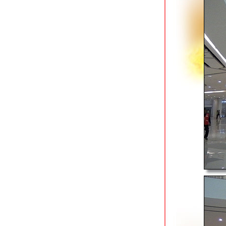
ล่องเรือคลองภาษีเจริญ อีกทางเลือกใน
การเดินทาง
อิ่มบุญเพลินใจที่วัดกระทุ่มเสือปลา
อ่อนนุช 67
สวนรถไฟ พื้นที่ร่มรื่นขนาดใหญ่ของคน
กรุง
สวนสาธารณะสะพานตากสิน ปอดเล็ก ๆ
ข้างสถานี BTS
เดินเล่นแบบรีบเร่ง สวนสมเด็จพระนาง
เจ้าสิริกิติ์ฯ จตุจักร
ไม่กลัวตามมา ไปออกกำลังกายสวนสว
ต้จิ๋ว
สวนเฉลิมพระเกียรติ 80 พรรษา มูลนิธิ
ป่อเต็กตึ๊ง
วัดโพธิ์แมนคุณาราม ซอยสาธุประดิษฐ์
19
สวนจตุจักร สวนสวยร่มรื่นคู่เมืองหลวง
สวนลุุมพินี สวนสาธารณะแห่งแรกของ
ไท
สวนชูวิทย์ ปอดขนาดย่อมเพื่อสุขภาพ
จกลางเมือง