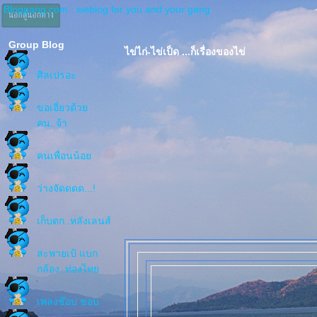
Bloggang.com : weblog for you and your gang
Group Blog
ไข่ไก่-ไข่เป็ด ...ก็เรื่องของไข่
ศิลเปรอะ
ขอเอี่ยวด้ว
คน..จ้า
คนเพื่อนน้อ
ว่างจัดดดด...!
เก็บตก..หลังเลนส์
สะพายเป้ แบก
กล้อง..ท่องไท
เพลงช๊อบ ชอบ