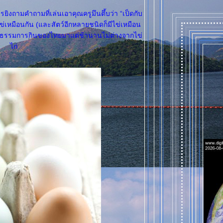
ยิงถามคำถามที่เล่นเอาคุณครูมึนตึ้บว่า “เป็ดกับ
ไข่เหมือนกัน (และสัตว์อีกหลายชนิดก็มีไข่เหมือน
วัฒนธรรมการกินของไทยมาแต่ช้านานไม่ต่างจากไข่
ไก่