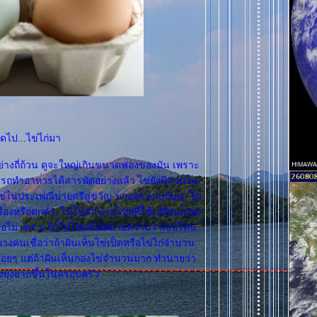
็ดไป...ไข่ไก่มา
อย่างถี่ถ้วน ดูจะใหญ่เกินขนาดฟองของมัน เพราะ
ำอาหารได้สารพัดอย่างแล้ว ไข่ยังมีส่วนไป
นไข่ในประเพณีบายศรีสู่ขวัญ-บวงสรวง-แก้บน, ไข่
เรืองหรือตกต่ำ, ไข่ในสำนวนไทยที่ใช้เปรียบเปร
อไม่ เพราะถ้าไม่โสดนั่นหมายความว่าเธอโดน
างคนเชื่อว่าถ้าฝันเห็นไข่เป็ดหรือไข่ไก่จำนวน
้อยๆ แต่ถ้าฝันเห็นกองไข่จำนวนมาก ทำนายว่า
องยุ่งยากขึ้นในครอบครัว