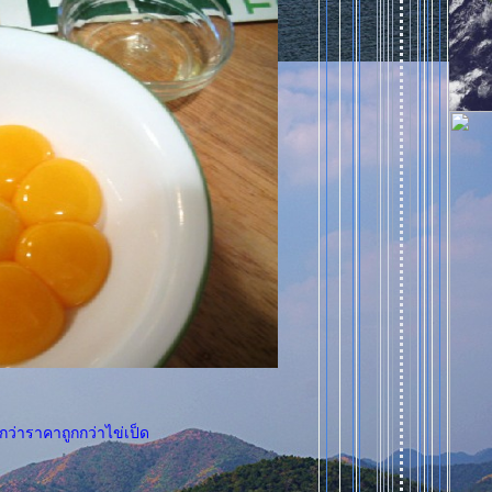
กว่าราคาถูกกว่าไข่เป็ด