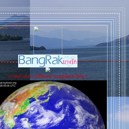
ภาพถ่ายดาวเทียมด้านอุตุนิยมวิทยา