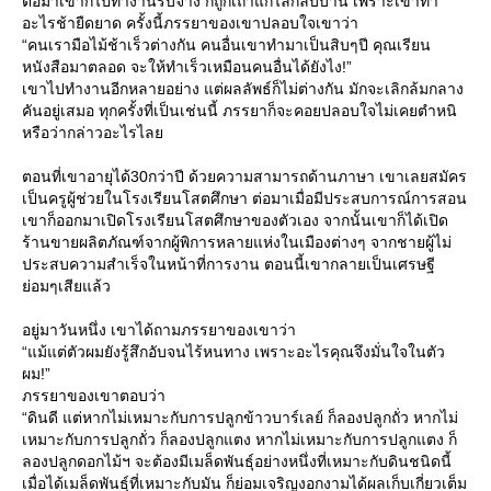
ต่อมาเขาก็ไปทำงานรับจ้าง ก็ถูกเถ้าแก่ไล่กลับบ้าน เพราะเขาทำ
อะไรช้ายืดยาด ครั้งนี้ภรรยาของเขาปลอบใจเขาว่า
“คนเรามือไม้ช้าเร็วต่างกัน คนอื่นเขาทำมาเป็นสิบๆปี คุณเรียน
หนังสือมาตลอด จะให้ทำเร็วเหมือนคนอื่นได้ยังไง!”
เขาไปทำงานอีกหลายอย่าง แต่ผลลัพธ์ก็ไม่ต่างกัน มักจะเลิกล้มกลาง
คันอยู่เสมอ ทุกครั้งที่เป็นเช่นนี้ ภรรยาก็จะคอยปลอบใจไม่เคยตำหนิ
หรือว่ากล่าวอะไรไล
ตอนที่เขาอายุได้30กว่าปี ด้วยความสามารถด้านภาษา เขาเลยสมัคร
เป็นครูผู้ช่วยในโรงเรียนโสตศึกษา ต่อมาเมื่อมีประสบการณ์การสอน
เขาก็ออกมาเปิดโรงเรียนโสตศึกษาของตัวเอง จากนั้นเขาก็ได้เปิด
ร้านขายผลิตภัณฑ์จากผู้พิการหลายแห่งในเมืองต่างๆ จากชายผู้ไม่
ประสบความสำเร็จในหน้าที่การงาน ตอนนี้เขากลายเป็นเศรษฐี
่อมๆเสียแล้ว
อยู่มาวันหนึ่ง เขาได้ถามภรรยาของเขาว่า
“แม้แต่ตัวผมยังรู้สึกอับจนไร้หนทาง เพราะอะไรคุณจึงมั่นใจในตัว
ผม!”
ภรรยาของเขาตอบว่า
“ดินดี แต่หากไม่เหมาะกับการปลูกข้าวบาร์เลย์ ก็ลองปลูกถั่ว หากไม่
เหมาะกับการปลูกถั่ว ก็ลองปลูกแตง หากไม่เหมาะกับการปลูกแตง ก็
ลองปลูกดอกไม้ฯ จะต้องมีเมล็ดพันธุ์อย่างหนึ่งที่เหมาะกับดินชนิดนี้
เมื่อได้เมล็ดพันธุ์ที่เหมาะกับมัน ก็ย่อมเจริญงอกงามได้ผลเก็บเกี่ยวเต็ม