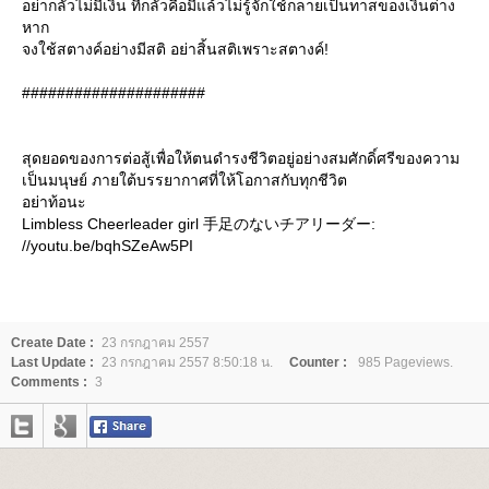
อย่ากลัวไม่มีเงิน ที่กลัวคือมีแล้วไม่รู้จักใช้กลายเป็นทาสของเงินต่าง
หาก
จงใช้สตางค์อย่างมีสติ อย่าสิ้นสติเพราะสตางค์!
#####################
สุดยอดของการต่อสู้เพื่อให้ตนดำรงชีวิตอยู่อย่างสมศักดิ์ศรีของความ
เป็นมนุษย์ ภายใต้บรรยากาศที่ให้โอกาสกับทุกชีวิต
อย่าท้อนะ
Limbless Cheerleader girl 手足のないチアリーダー:
//youtu.be/bqhSZeAw5PI
Create Date :
23 กรกฎาคม 2557
Last Update :
23 กรกฎาคม 2557 8:50:18 น.
Counter :
985 Pageviews.
Comments :
3