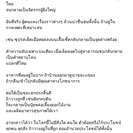
หม่
จนกลายเป็นจิตรกรผู้ยิ่งใหญ่
อันที่จริง ผู้คนและเรื่องราวต่างๆ ล้วนน่าชื่นชมทั้งนั้น ถ้าอยู่ใน
กาลเทศะที่เหมาะสม
เช่น ซุปรสเด็ดเมื่อหยดลงบนเสื้อเชิ้ตกลับกลายเป็นจุดด่างพร้อ
คำหวานลับเฉพาะบนเตียง เมื่อเล็ดลอดไปสู่สาธารณชนกลับกลา
เป็นคำหยาบโลน
ปลกดีไหม
อาหารที่อมอยู่ในปาก ถ้าบ้วนออกมาดูน่าขยะแขยง
ถ้ากลืนเข้าไปกลับมีคุณค่าทางโภชนาการ
ต่อให้เป็นขยะสกปรกสิ้นดี
ถ้าวางถูกที่ เช่นฝังกลบดิน
ก็จะกลายเป็นปุ๋ยหล่อเลี้ยงดอกไม้งาม
ละผลิตอาหารสุขภาพให้เรา
อาจกล่าวได้ว่า ในโลกนี้ไม่มีสิ่งใด คนใด ต่ำต้อยหรือไร้ประโยชน์
ทุกคน ทุกสิ่ง ถ้าวางอยู่ในที่ถูก ย่อมอำนวยประโยชน์ได้ทั้งนั้น