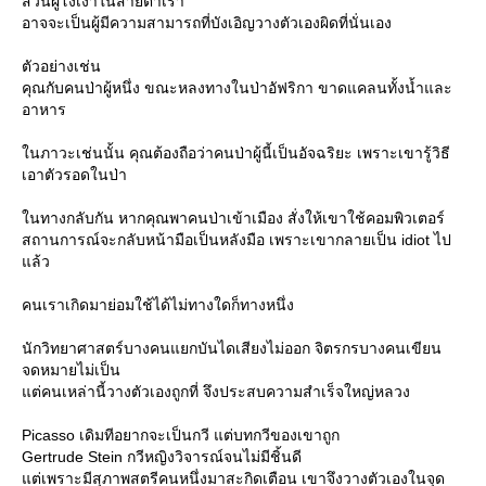
ส่วนผู้โง่เง่าในสายตาเรา
อาจจะเป็นผู้มีความสามารถที่บังเอิญวางตัวเองผิดที่นั่นเอง
ตัวอย่างเช่น
คุณกับคนป่าผู้หนึ่ง ขณะหลงทางในป่าอัฟริกา ขาดแคลนทั้งน้ำและ
อาหาร
นภาวะเช่นนั้น คุณต้องถือว่าคนป่าผู้นี้เป็นอัจฉริยะ เพราะเขารู้วิธี
เอาตัวรอดในป่า
นทางกลับกัน หากคุณพาคนป่าเข้าเมือง สั่งให้เขาใช้คอมพิวเตอร์
สถานการณ์จะกลับหน้ามือเป็นหลังมือ เพราะเขากลายเป็น idiot ไป
ล้ว
คนเราเกิดมาย่อมใช้ได้ไม่ทางใดก็ทางหนึ่ง
นักวิทยาศาสตร์บางคนแยกบันไดเสียงไม่ออก จิตรกรบางคนเขียน
จดหมายไม่เป็น
ต่คนเหล่านี้วางตัวเองถูกที่ จึงประสบความสำเร็จใหญ่หลวง
Picasso เดิมทีอยากจะเป็นกวี แต่บทกวีของเขาถูก
Gertrude Stein กวีหญิงวิจารณ์จนไม่มีชิ้นดี
ต่เพราะมีสุภาพสตรีคนหนึ่งมาสะกิดเตือน เขาจึงวางตัวเองในจุด