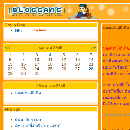
Group Blog
มองแต่แง่ดีเถิด..
NFL.....
<<
ตุลาคม 2549
>>
มองแต่แง่ดีเถิด...
เขามีส่วน เลวบ
1
2
3
4
5
6
7
8
9
10
11
12
13
14
จงเลือกเอา ส่วนท
15
16
17
18
19
20
21
เป็นประโยชน์ โ
22
23
24
25
26
27
28
29
30
31
ส่วนที่ชั่ว อย่า
จะหาคน มีดี โ
28 ตุลาคม 2549
อย่ามัวเที่ยว 
มองแต่แง่ดีเถิด.........
เหมือนเที่ยวห
ฝึกให้เคย มองแต่
All Blogs
ท่านพุทธทาส อ
ดินสอกับยางลบ...
คิดแบบ"ผึ้ง"หรือ"แมลงวัน"