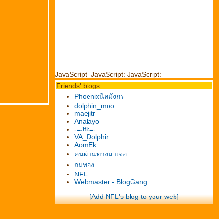
JavaScript:
JavaScript:
JavaScript:
Friends' blogs
Phoenixนิลมังกร
dolphin_moo
maejitr
Analayo
-=Jfk=-
VA_Dolphin
AomEk
คนผ่านทางมาเจอ
ถมทอง
NFL
Webmaster - BlogGang
[Add NFL's blog to your web]