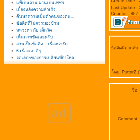
Create Date :
พ้เป็นถ่าน ผ่านเป็นเพชร
Last Update :
เบื้องหลังความสำเร็จ....
Counter : 987
ค้นหาความเป็นตัวตนของตน....
ข้อคิดที่ไม่ควรมองข้าม
หลวงตา กับ เด็กวัด
เห็นภาพชัดเลยครับ
อ่านเป็นข้อคิด....เรื่องน่ารัก
ข้อคิดดีมากคับ
6 เรื่องเล่าดีๆ
จุดเล็กๆของการเปลี่ยนที่ยิ่งใหญ่
เสียง"สะท้อน" กฎแห่งชีวิต
ข้อคิดของพ่อ...Good Story of To day.
ดย: PutterZ (
เราจะมีความสุขทันทีจ้า
การสอนให้พวกลูกๆรู้จักช่วยเหลือตัวเอง และให้
ชื่อ :
กำลังใจ
ค่านิยมแห่งชีวิต
ห้ามใช้ยางลบ
ad
รวบรวมเพลงเกี่ยวกับพ่อหลวง
Comment :
ของสามสิ่ง
ก้อนกรวดขาวและก้อนกรวดดำ
ข้อคิดที่ดีประจำวันพฤหัส