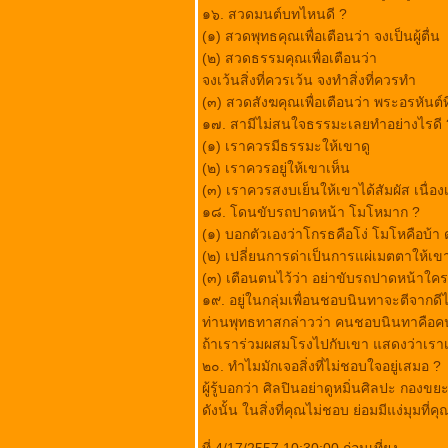
๑๖. สวดมนต์บทไหนดี ?
"คำพ่อสอน"
(๑) สวดพุทธคุณเพื่อเตือนว่า จงเป็นผู้ตื่น
พระบรม
(๒) สวดธรรมคุณเพื่อเตือนว่า
ราโชวาท....ของ
จงเว้นสิ่งที่ควรเว้น จงทำสิ่งที่ควรทำ
พระบาทสมเด็จพระเจ้า
(๓) สวดสังฆคุณเพื่อเตือนว่า พระอรหันต์ที่
อยู่หัวฯ 36 ข้อ...
๑๗. สามีไม่สนใจธรรมะเลยทำอย่างไรดี 
มองแต่แง่ดีเถิด.........
(๑) เราควรมีธรรมะให้เขาดู
ธรรมสอนใจ.......
How deep is your
(๒) เราควรอยู่ให้เขาเห็น
love
(๓) เราควรสงบเย็นให้เขาได้สัมผัส เนื่
กำลังใจ
๑๘. โดนขับรถปาดหน้า โมโหมาก ?
(๑) บอกตัวเองว่าโกรธคือโง่ โมโหคือบ้า
(๒) เปลี่ยนการด่าเป็นการแผ่เมตตาให้เ
(๓) เตือนตนไว้ว่า อย่าขับรถปาดหน้าใ
๑๙. อยู่ในกลุ่มเพื่อนชอบนินทาจะตีจากดี
ท่านพุทธทาสกล่าวว่า คนชอบนินทาคือคน
ถ้าเราร่วมผสมโรงไปกับเขา แสดงว่าเราเ
๒๐. ทำไมมักเจอสิ่งที่ไม่ชอบใจอยู่เสมอ ?
ผู้รู้บอกว่า ศิลปินอย่าดูหมิ่นศิลปะ กองขยะด
ดังนั้น ในสิ่งที่คุณไม่ชอบ ย่อมมีแง่มุมที่