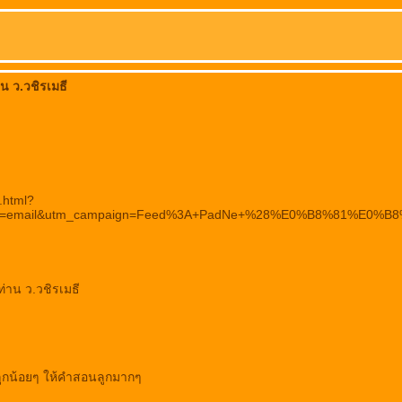
าน ว.วชิรเมธี
.html?
edium=email&utm_campaign=Feed%3A+PadNe+%28%E0%B8%
ท่าน ว.วชิรเมธี
าลูกน้อยๆ ให้คำสอนลูกมากๆ