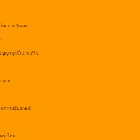
ไทยด้วยกันเอง
้ำ
ัญญาลุกขึ้นมาแก้ไข
น
าะงาน
้อนความอัปลักษณ์
กันตรงไหน