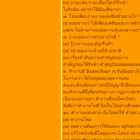
(๓) ถามแฟนว่าจะเลือกใครก็รีบทำ
เราจะมีความสุขทันที
ไม่รักฉัน อย่าทำให้ฉันเสียเวลา
จ้า
๗. โดนเพื่อนร่วมงานแย่งซีนทำอย่างไร?
การสอนให้พวกลูกๆ
เขาแย่งจากเราได้เพียงแค่ซีนและภาพลักษ
รู้จักช่วยเหลือตัวเอง
ต่เขาไม่สามารถแย่งความรู้และความส
ละให้กำลังใจ
๘. งานเยอะมากทำอย่างไรดี ?
ค่านิยมแห่งชีวิต
(๑) รู้ว่างานเยอะต้องรีบทำ
ห้ามใช้ยางลบ
(๒) อย่าดองงานข้ามปีข้ามชาติ
รวบรวมเพลงเกี่ยวกับ
(๓) เรียงลำดับความสำคัญของงาน
พ่อหลวง
สำคัญก่อนให้รีบทำ สำคัญน้อยค่อยทยอย
ของสามสิ่ง
๙. ทำงานดี มีแต่คนริษยา จะรับมืออย่างไ
ก้อนกรวดขาวและก้อน
บราณว่า ไม้ใหญ่ย่อมเจอขวานคม
กรวดดำ
คนเด่นต้องมีคนด่า คนมีปัญญาจึงมีคนลอ
ข้อคิดที่ดีประจำวัน
คนทำงานดีจึงมีคนริษยา ปรากฏการณ์เช่น
พฤหัส
เป็นของธรรมดา ทำงานดีจนมีคนริษยา
คนเยอรมันทำงาน
ังดีกว่าทำงานไม่ดี จึงเป็นได้อย่างดีแค่ค
อย่างไร
๑๐. ทำงานแทบตาย เงินไม่พอใช้ ทำอย่าง
มหัศจรรย์แห่งชีวิต
(๑) หางานใหม่
หลักคิด 20 ข้อ จาก
(๒) ลดความต้องการให้น้อยลง อยู่กับควา
ท่าน ว.วชิรเมธี
(๓) บริโภคปัจจัยสี่โดยมุ่งประโยชน์ อย่าม
ขอเวลาหนึ่งนาที