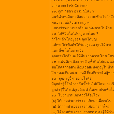
(๔) ทำบัญชีรายรับรายจ่าย รับมากกว่าจ่
รถไฟ...ชีวิต
จ่ายมากกว่ารับนับว่าแย่
ขับรถอย่างไรไม่ปวด
๑๑. ถูกนายด่า อารมณ์เสีย ?
พื้นฐานดีย่อมมาจาก
คนที่ด่าคนอื่นสะท้อนว่าระบบข้างใจกำลัง
การสร้างของ
คนอารมณ์เสียเพราะถูกด่า
ครอบครัว
สดงว่าระบบของตัวเองก็พังตามไปด้ว
ขอคิดดีประวันวันนี้
๑๒. ไถ่ชีวิตโคได้บุญมากไหม ?
สำหรับทุกท่าน
ถ้าไถ่แล้วโคอยู่รอด คุณได้บุญ
รับมือโรคหอบหืดด้ว
ต่หากไถ่เพื่อทำให้วัดอยู่รอด คุณได้บาป
พริกหยวก
ทนที่จะไถ่โคกระบือ
บทความดีๆ
คุณควรไถ่ตัวเองให้พ้นจากความโลภ โกรธ
การเติมเต็มชีวิต....
๑๓. แฟนติดหนังเกาหลี ดูทั้งคืนไม่ยอมน
ข้อคิดดีๆ...
ขอให้คิดว่าอย่างน้อยเธอยังนั่งดูอยู่ในบ้า
สิ่งที่....นก...สอน
ถึงเธอจะติดหนังเกาหลี ก็ยังดีกว่าติดผู้ชายข
เรา.......
๑๔. ลูกค้าจู้จี้ทำอย่างไรดี?
กระต่ายกับเต่า...ฉบับ
มีลูกค้าจู้จี้ยังดีกว่าวันทั้งวันไม่มีใครแว
...MBA
ลูกค้าจู้จี้ได้ แต่คุณต้องทำให้เขาประทับ
รงบันดาลใจ.........
๑๕. ไปงานวันเกิดควรได้อะไร?
พระจะเป็นพระที่งาม
(๑) ได้ถามตัวเองว่า เราเกิดมาเพื่ออะไร
บริบูรณ์ไม่ได้....ถ้า....
(๒) ได้ถามตัวเองว่า เราเกิดมาจากใคร
ได้ข้อคิดทุกครั้งที่กลับ
(๓) ได้ถามตัวเองว่า เรากตัญญูต่อผู้ให้กำ
มาอ่านอีก