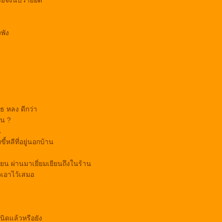
ายจึงนับว่ายอด
พัง
 หลง ดีกว่า
อน ?
น
ี้หลีที่อยู่นอกบ้าน
ะเวียน ผ่านมาเยี่ยมเยียนถึงในร้าน
ใจเอาไว้เสมอ
เนิดแล้วหรือยัง