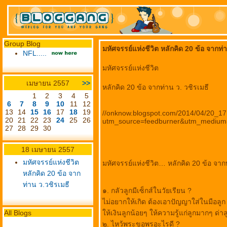
Group Blog
มหัศจรรย์แห่งชีวิต หลักคิด 20 ข้อ จากท่
NFL.....
มหัศจรรย์แห่งชีวิต
เมษายน 2557
>>
หลักคิด 20 ข้อ จากท่าน ว. วชิรเมธี
1
2
3
4
5
6
7
8
9
10
11
12
13
14
15
16
17
18
19
//onknow.blogspot.com/2014/04/20_17
20
21
22
23
24
25
26
utm_source=feedburner&utm_m
27
28
29
30
18 เมษายน 2557
มหัศจรรย์แห่งชีวิต
มหัศจรรย์แห่งชีวิต… หลักคิด 20 ข้อ จาก
หลักคิด 20 ข้อ จาก
ท่าน ว.วชิรเมธี
๑. กลัวลูกมีเซ็กส์ในวัยเรียน ?
ไม่อยากให้เกิด ต้องเอาปัญญาใส่ในมือลูก
All Blogs
ห้เงินลูกน้อยๆ ให้ความรู้แก่ลูกมากๆ ด่
๒. ไหว้พระขอพรอะไรดี ?