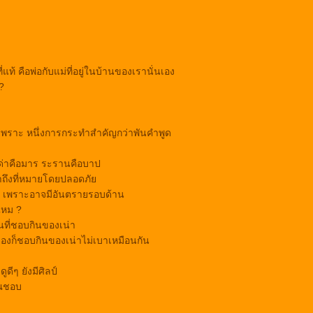
แท้ คือพ่อกับแม่ที่อยู่ในบ้านของเรานั่นเอง
?
องเพราะ หนึ่งการกระทำสำคัญกว่าพันคำพูด
 ด่าคือมาร ระรานคือบาป
ขาถึงที่หมายโดยปลอดภั
คร เพราะอาจมีอันตรายรอบด้าน
ไหม ?
ที่ชอบกินของเน่า
องก็ชอบกินของเน่าไม่เบาเหมือนกัน
ูดีๆ ยังมีศิลป์
คุณชอบ