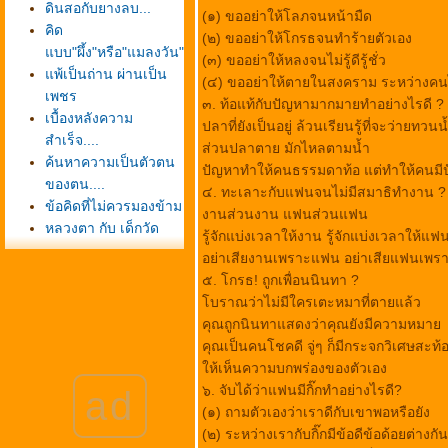
ดินสอกับยางลบ...
(๑) ขออย่าให้โลภจนหน้ามืด
คิด
(๒) ขออย่าให้โกรธจนทำร้ายตัวเอง
บบ"ผึ้ง"หรือ"แมลงวัน"
(๓) ขออย่าให้หลงจนไม่รู้ดีรู้ชั่ว
พ้เป็นถ่าน ผ่านเป็น
(๔) ขออย่าให้ตายในสงคราม ระหว่างคน
เพชร
๓. ท้อแท้กับปัญหามากมายทำอย่างไรดี ?
เบื้องหลังความ
ปลาที่ยังเป็นอยู่ ล้วนเรียนรู้ที่จะว่ายทวนน
สำเร็จ....
ส่วนปลาตาย มักไหลตามน้ำ
ค้นหาความเป็นตัวตน
ปัญหาทำให้คนธรรมดาท้อ แต่ทำให้คนมีป
ของตน....
๔. ทะเลาะกับแฟนจนไม่มีสมาธิทำงาน ?
ข้อคิดที่ไม่ควรมองข้าม
งานส่วนงาน แฟนส่วนแฟน
หลวงตา กับ เด็กวัด
รู้จักแบ่งเวลาให้งาน รู้จักแบ่งเวลาให้แฟ
เห็นภาพชัดเลยครับ
อย่าเสียงานเพราะแฟน อย่าเสียแฟนเพร
อ่านเป็นข้อคิด....เรื่อง
๕. โกรธ! ถูกเพื่อนนินทา ?
น่ารัก
บราณว่าไม่มีใครเตะหมาที่ตายแล้ว
6 เรื่องเล่าดีๆ
คุณถูกนินทาแสดงว่าคุณยังมีความหมา
จุดเล็กๆของการเปลี่ยน
คุณเป็นคนโชคดี จู่ๆ ก็มีกระจกวิเศษสะท
ที่ยิ่งใหญ่
ห้เห็นความบกพร่องของตัวเอง
เสียง"สะท้อน" กฎแห่ง
๖. จับได้ว่าแฟนมีกิ๊กทำอย่างไรดี?
ad
ชีวิต
(๑) ถามตัวเองว่าเราดีกับเขาพอหรือยัง
ข้อคิดของพ่อ...Good
(๒) ระหว่างเรากับกิ๊กมีข้อดีข้อด้อยต่าง
Story of To day.