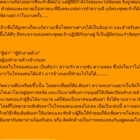
ความท้อไม่อยากที่จะทำดีต่อไป แต่ผู้ที่มีกำลังใจย่อมจะไม่ท้อถอย ยิ่งถูกค่อน
 คำค่อนแคะกลายเป็นพาหนะที่มีเดชะแห่งการทำความดี แม้พระพุทธเจ้าก็ยัง
ให้ตามด่าว่าในบางครั้ง.....
 ถ้าเชื่อให้ถูกทางก็จะแก้ความเชื่อโชดลางต่างๆได้เป็นอันมาก และสำหรับ
้นได้ดีๆ มีพระธรรมของพระพุทธเจ้าปฏิบัติรักษาอยู่ ก็เป็นผู้มีสรณะกำจัดทุกข
ู้ฆ่า" "ผู้ทำลายล้าง"
ผู้มุ่งทำลายล้างข้างนอก
กิเลสในใจของตนเอง เป็นต้นว่า ความรัก ความชัง ความหลง ซึ่งบังใจเราไม
มารในใจของตนได้แล้ว มารข้างนอกก็ทำอะไรไม่ได้.........
ห้เกิดความตึงเครียดขึ้นนั้น โดยตรงที่สุดก็คือ ตัณหา ความทะยานอยากในจิ
ป็นไฟเผาโลกอยู่ทุกกาลสมัย และเป็นนายที่บงการมนุษย์ให้เบียดเบียนทำลายล
าจครอบงำผู้อื่นได้มากมาย แต่ก็ต้องเป็นทาสของตัณหา จึงได้ขวนขวาย เพื่อห
 โดยที่ไม่พยายามหักตัณหาในใจของตนเองลงไปเลย เมื่อเป็นเช่นนี้ ความสงบก
วยวิธีเพิ่มเติมตัณหาให้แก่ตนและหักล้างผู้อื่นให้จำยอมก็ยิ่งเพิ่มความไม่สง
น ต้องพากันพยายามป้องกันตน หรือ คิดหักล้างเป็นการตอบแทนกันอยู่ตลอดไป..