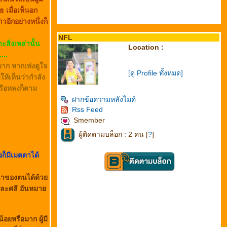
 เมื่อเห็นอก
อีกอย่างหนึ่งก็
NFL
ะสิ่งเหล่านั้น
Location :
...
มาก หากเพ่งดูใจ
[ดู Profile ทั้งหมด]
ห้เห็นว่ากำลัง
รือหลงก็ตาม
ฝากข้อความหลังไมค์
Rss Feed
Smember
ผู้ติดตามบล็อก : 2 คน [
?
]
จก็มีเมตตาได้
ตนาของตนได้ด้ว
 และศลี อันหมา
อยหรือมาก ผู้มี