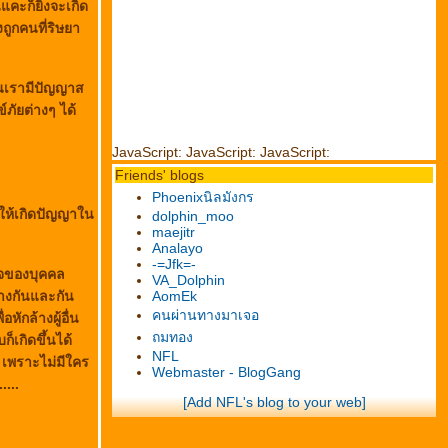
แคะก็ยิ่งจะเกิด
ถูกคนที่ริษยา
คนเรามีปัญญาส
์ภัยต่างๆ ได้
JavaScript:
JavaScript:
JavaScript:
Friends' blogs
Phoenixนิลมังกร
่ให้เกิดปัญญาใน
dolphin_moo
maejitr
Analayo
-=Jfk=-
ดใจของบุคคล
VA_Dolphin
้างกันและกัน
AomEk
คนผ่านทางมาเจอ
ักล้างผู้อื่น
ถมทอง
็เกิดขึ้นได้
NFL
บ เพราะไม่มีใคร
Webmaster - BlogGang
...
[Add NFL's blog to your web]