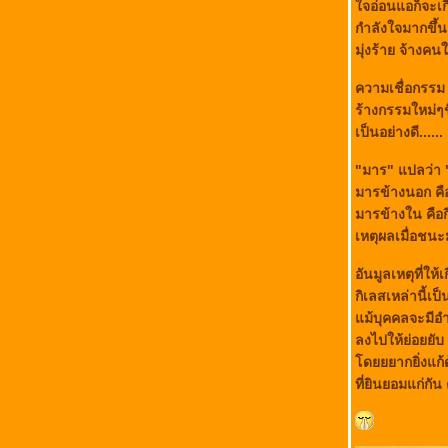
คนเยอรมันทำงานอย่างไร
จอ่อนแอก็จะเกิด
มหัศจรรย์แห่งชีวิต หลักคิด 20 ข้อ จากท่าน
กำลังใจมากขึ้น
ว.วชิรเมธี
มุ่งร้าย จ้างคน
ขอเวลาหนึ่งนาที
รถไฟ...ชีวิต
ความเชื่อกรรม
ขับรถอย่างไรไม่ปวด
ร้างกรรมใหม่ๆขึ
พื้นฐานดีย่อมมาจากการสร้างของครอบครัว
เป็นอย่างดี......
ขอคิดดีประวันวันนี้สำหรับทุกท่าน
"มาร" แปลว่า "ผ
รับมือโรคหอบหืดด้วยพริกหยวก
มารข้างนอก คือ
บทความดีๆ
มารข้างใน คือ
การเติมเต็มชีวิต....
เหตุผลเมื่อชนะ
ข้อคิดดีๆ...
สิ่งที่....นก...สอนเรา.......
อันมูลเหตุที่ใ
กระต่ายกับเต่า...ฉบับ ...MBA
กิเลสเหล่านี้เ
รงบันดาลใจ.........
ม้บุคคลจะมีอำน
พระจะเป็นพระที่งามบริบูรณ์ไม่ได้....ถ้า....
ลงไปให้ย่อยยับ
ได้ข้อคิดทุกครั้งที่กลับมาอ่านอีก
ดยยยากยิ่งแก้ด้
"คำพ่อสอน"
ที่ยินยอมแก่กั
พระบรมราโชวาท....ของพระบาทสมเด็จ
พระเจ้าอยู่หัวฯ 36 ข้อ...
มองแต่แง่ดีเถิด.........