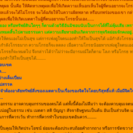
ตุผล นั้นคือ ให้คิดหาเหตุผลเพื่อให้เกิดความเห็นอกเห็นใจผู้ที่ตนอยากจะโกรธ
ผลแล้วจะได้ไม่โกรธ จะได้อภัยให้ในความผิดพลาด หรือบกพร่องของเขา กล่าว
ุผลเพื่อให้เกิดเมตตาในผู้ที่ตนอยากจะโกรธนั้นเอง......
งของ หรือทรัพย์สินใดๆๆ ก็ตามด้วยวิธีอันมิชอบนับเป็นการได้ที่ไม่คุ้มเสีย เพรา
ต้องหมดสิ้นไปตามธรรมดา แต่ความเสียหายอันเกิดจากการทุจริตย่อมจักคงอยู่..
่นทำให้ตนเองไม่เป็นสุข แต่การเพ่งดูใจตนเองทำให้ใจเป็นสุขได้ แม้กำลังโกรธ
่ากำลังโกรธมาก ความโกรธก็จะลดลง เมื่อความโกรธน้อยหากเพ่งดูใจตนเองใ
กรธก็จะหมดไป จึงกล่าวได้ว่าไม่ว่าจะมีอารมณ์ใดก็ตาม โลภ หรือโกรธ ห
งทำให้ใจเป็นสุขได้........
ขอบเขต
....
่างเต็มเปี่ยม
ปสรรค
ต้องอาสัยทรัพย์สิ่งของเมตตาเป็นเรื่องของจิตใจโดยบริสุทธิ์แท้ เมื่อมีจิตใ
..
อกรรม อาจควบคุมกรรมของตนได้ แต่ทั้งนี้ต้องไม่ลืมว่า จะต้องควบคุมเจ
แน่อยู่ในธรรม เช่น เมตตา สติ ปัญญา สัจจาธิษฐษนเป็นต้น อันเป็นส่วนจิต
ว้นการที่ควรเว้น ทำการที่ควรทำในขอบเขตอันควร........
เป็นคุณให้เกิดประโยชน์ ย่อมจะต้องประสบถ้อยคำถากถาง หรือการขัดขวางน้