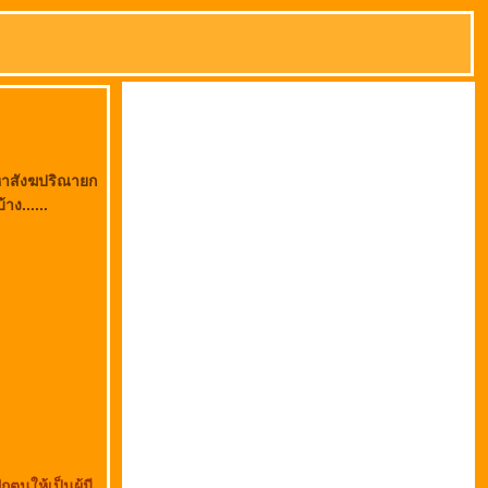
มหาสังฆปริณายก
าง......
กตนให้เป็นผู้มี