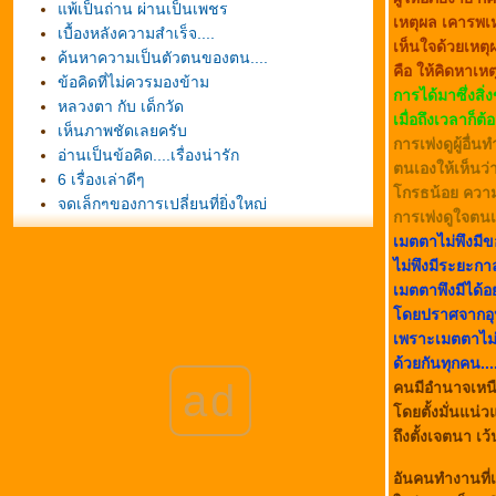
พ้เป็นถ่าน ผ่านเป็นเพชร
เหตุผล เคารพเห
เบื้องหลังความสำเร็จ....
เห็นใจด้วยเหตุ
ค้นหาความเป็นตัวตนของตน....
คือ ให้คิดหาเหต
ข้อคิดที่ไม่ควรมองข้าม
การได้มาซึ่งสิ่
หลวงตา กับ เด็กวัด
เมื่อถึงเวลาก็
เห็นภาพชัดเลยครับ
การเพ่งดูผู้อื
อ่านเป็นข้อคิด....เรื่องน่ารัก
ตนเองให้เห็นว
6 เรื่องเล่าดีๆ
กรธน้อย ความโ
จุดเล็กๆของการเปลี่ยนที่ยิ่งใหญ่
การเพ่งดูใจตนเอ
เสียง"สะท้อน" กฎแห่งชีวิต
เมตตาไม่พึงมี
ข้อคิดของพ่อ...Good Story of To day.
ไม่พึงมีระยะกาล
เราจะมีความสุขทันทีจ้า
เมตตาพึงมีได้อย
การสอนให้พวกลูกๆรู้จักช่วยเหลือตัวเอง และให้
ดยปราศจากอุ
กำลังใจ
เพราะเมตตาไม่จำ
ค่านิยมแห่งชีวิต
ด้วยกันทุกคน....
ห้ามใช้ยางลบ
ad
คนมีอำนาจเหนื
รวบรวมเพลงเกี่ยวกับพ่อหลวง
ดยตั้งมั่นแน่ว
ของสามสิ่ง
ถึงตั้งเจตนา เ
ก้อนกรวดขาวและก้อนกรวดดำ
ข้อคิดที่ดีประจำวันพฤหัส
อันคนทำงานที่