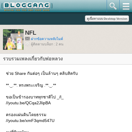
NFL
ฝากข้อความหลังไมค์
ผู้ติดตามบล็อก : 2 คน
รวบรวมเพลงเกี่ยวกับพ่อหลวง
ช่วย Share กันต่อๆ เป็นล้านๆ คลิบสิครับ
**._.**. ทรงพระเจริญ .**._.**
ขอเป็นข้ารองบาททุกชาติไป _/l_
//youtu.be/QCqa2JIipBA
ครองแผ่นดินโดยธรรม
//youtu.be/xmF3qmd547U