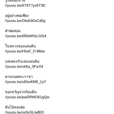
รูปที่มีทุกบ้าน
//youtu.be/6T8T7yv8TSE
อยู่อย่างพอเพียง
//youtu.be/ObdUKIsCd0g
คำพ่อสอน
//youtu.be/6RbWHzLiVG4
นหลวงของแผ่นดิน
//youtu.be/H5aF_Fr9MaI
บทเพลงรักแห่งแผ่นดิน
//youtu.be/xkKa_9FaYi4
ตามรอยพระราชา
//youtu.be/uEboKM8_1yY
ของขวัญจากก้อนดิน
//youtu.be/pwDRWO61gQw
ต้นไม้ของพ่อ
//youtu.be/xx9oSLIwBOI