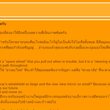
ครับ
นที่ส่งมาให้อีกหนึ่งบทความที่เห็นภาพชัดครับ
หรับใครหลายๆคนที่อะไรต่อมิอะไรก็ดูไม่เป็นดั่งใจไปเสียทั้งหมด นี่คือมุม
คที่คุณกำลังเผชิญอยู่ ... อ่านจบแล้วคุณจะพบกับรอยยิ้มและมุมมองใหม่ที่
t a "spare wheel" that you pull out when in trouble, but it is a "steering 
ht path throughout.
ใช่ "ยางอะไหล่" ที่จะทำให้คุณหลุดพ้นจากปัญหา แต่คือ "พวงมาลัย" ที่จะ
 car's windshield so large and the rear view mirror so small? Because ou
s our future.
d and move on.
มีกระจกกันลมหน้าบานใหญ่แต่มีกระจกมองหลังบานเล็ก เพราะอดีตของเราไม
ังนั้นจงมองไปข้างหน้าและก้าวต่อไป