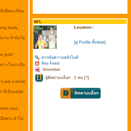
ปีเพื่อจะเขียน
NFL
Location :
going badly,
ม่นาน ถ้ามันไม่
[ดู Profile ทั้งหมด]
he gold!
ฝากข้อความหลังไมค์
Rss Feed
 เพราะในการถือ
Smember
ผู้ติดตามบล็อก : 2 คน [
?
]
's just a bend,
 นี่เป็นแค่จุด
solve your
ื่อพระเจ้าไม่