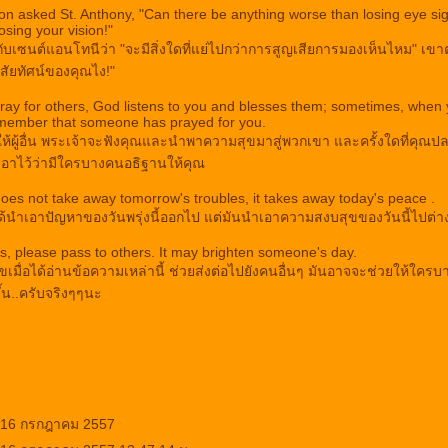
son asked St. Anthony, "Can there be anything worse than losing eye si
losing your vision!"
ซนต์แอนโทนีว่า "จะมีสิ่งใดที่แย่ไปกว่าการสูญเสียการมองเห็นไหม" เขาตอ
ิสัยทัศน์ของคุณไง!"
ay for others, God listens to you and blesses them; sometimes, when 
member that someone has prayed for you.
ให้ผู้อื่น พระเจ้าจะฟังคุณและนำพาความสุขมาสู่พวกเขา และครั้งใดที่คุณป
อาไว้ว่ามีใครบางคนอธิฐานให้คุณ
oes not take away tomorrow's troubles, it takes away today's peace .
ด้นำเอาปัญหาของวันพรุ่งนี้ออกไป แต่มันนำเอาความสงบสุขของวันนี้ไปต่
his, please pass to others. It may brighten someone's day.
ขเมื่อได้อ่านข้อความเหล่านี้ ช่วยส่งต่อไปยังคนอื่นๆ มันอาจจะช่วยให้ใครบา
น..ครับจริงๆๆนะ
: 16 กรกฎาคม 2557