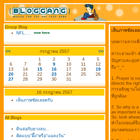
Group Blog
เห็นภาพชัดเลย
NFL.....
บทความจากเพื่อ
<<
กรกฏาคม 2557
>>
สาระยามเข้า สำ
1
2
3
4
5
ปัญหาและอุปสรร
6
7
8
9
10
11
12
ถึง ^_^
13
14
15
16
17
18
19
20
21
22
23
24
25
26
1. Prayer is no
27
28
29
30
31
directs the rig
การอธิษฐานไม่
16 กรกฏาคม 2557
ที่ถูกต้อง
เห็นภาพชัดเลยครับ
2. So why is a
as important a
So, look ahea
All Blogs
ทำไมรถยนต์จึง
ดินสอกับยางลบ...
อนาคตของเรา ด
คิดแบบ"ผึ้ง"หรือ"แมลงวัน"