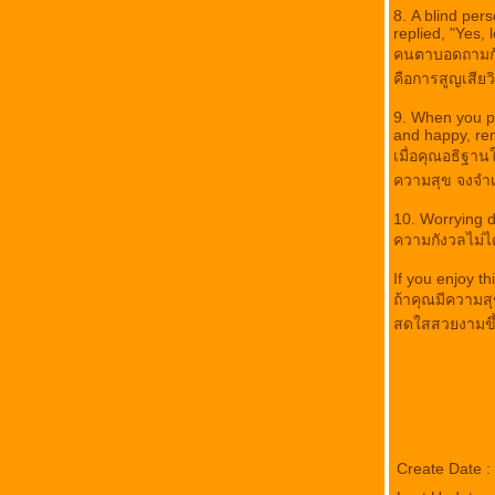
คนเยอรมันทำงานอย่างไร
8. A blind per
มหัศจรรย์แห่งชีวิต หลักคิด 20 ข้อ จากท่าน
replied, "Yes, 
ว.วชิรเมธี
คนตาบอดถามกับเ
ขอเวลาหนึ่งนาที
คือการสูญเสียว
รถไฟ...ชีวิต
9. When you pr
ขับรถอย่างไรไม่ปวด
and happy, re
พื้นฐานดีย่อมมาจากการสร้างของครอบครัว
เมื่อคุณอธิฐาน
ขอคิดดีประวันวันนี้สำหรับทุกท่าน
ความสุข จงจำเ
รับมือโรคหอบหืดด้วยพริกหยวก
บทความดีๆ
10. Worrying d
ความกังวลไม่ไ
การเติมเต็มชีวิต....
ข้อคิดดีๆ...
If you enjoy t
สิ่งที่....นก...สอนเรา.......
ถ้าคุณมีความสุ
กระต่ายกับเต่า...ฉบับ ...MBA
สดใสสวยงามขึ้
รงบันดาลใจ.........
พระจะเป็นพระที่งามบริบูรณ์ไม่ได้....ถ้า....
ได้ข้อคิดทุกครั้งที่กลับมาอ่านอีก
"คำพ่อสอน"
พระบรมราโชวาท....ของพระบาทสมเด็จ
พระเจ้าอยู่หัวฯ 36 ข้อ...
Create Date 
มองแต่แง่ดีเถิด.........