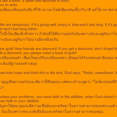
s like a book. It takes few seconds to burn,
ars to write.
นเพื่อนเหมือนหนังสือ ที่ใช้เวลาเผาไหม้เพียงเศษเสี้ยววินาที แต่ใช้เวลาหลาย
 life are temporary. If it’s going well, enjoy it, that won't last long. If it’s 
at won't last long either.
บนี้เป็นเพียงสิ่งชั่วคราว ถ้ามันดีให้มีความสุขกับมันเพราะมันจะอยู่กับเราไ
ราะมันจะอยู่กับเราไม่นานอีกเหมือนกัน
 are gold! New friends are diamond! If you get a diamond, don't forget t
ld a diamond, you always need a base of gold!
ยบเสมือนทองคำ เพื่อนใหม่เปรียบเสมือนเพชร เมื่อคุณได้รับเพชรอย่าลืมทอง
ะต้องมีฐานทองคำเสมอ
we lose hope and think this is the end, God says, "Relax, sweetheart, it
าสูญเสียความหวังและคิดว่านี้คือจุดจบ แต่พระเจ้าจะพูดว่า "ใจเย็นๆก่อนที่รัก
บ"!
lves your problems, you have faith in His abilities; when God doesn't 
s faith in your abilities.
ก้ปัญหาให้คุณ คุณจะมีความเชื่อมั่นและศรัทธาในความสามารถของพระองค์ เม
 นั่นเป็นเพราะพระองค์เชื่อมั่นและศรัทธาในความสามารถของคุณ