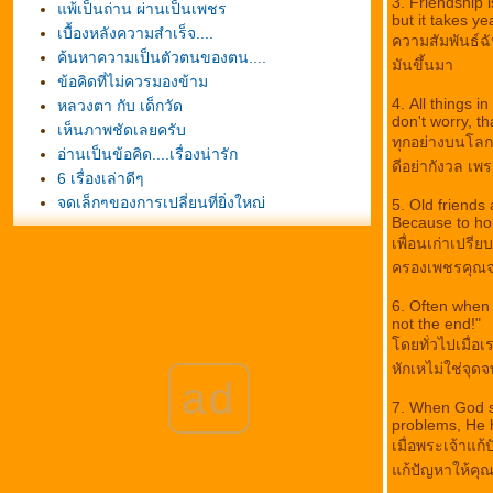
3. Friendship i
พ้เป็นถ่าน ผ่านเป็นเพชร
but it takes ye
เบื้องหลังความสำเร็จ....
ความสัมพันธ์ฉั
ค้นหาความเป็นตัวตนของตน....
มันขึ้นมา
ข้อคิดที่ไม่ควรมองข้าม
4. All things in
หลวงตา กับ เด็กวัด
don't worry, th
เห็นภาพชัดเลยครับ
ทุกอย่างบนโลกใ
อ่านเป็นข้อคิด....เรื่องน่ารัก
ดีอย่ากังวล เพ
6 เรื่องเล่าดีๆ
จุดเล็กๆของการเปลี่ยนที่ยิ่งใหญ่
5. Old friends
Because to ho
เสียง"สะท้อน" กฎแห่งชีวิต
เพื่อนเก่าเปรี
ข้อคิดของพ่อ...Good Story of To day.
ครองเพชรคุณจ
เราจะมีความสุขทันทีจ้า
การสอนให้พวกลูกๆรู้จักช่วยเหลือตัวเอง และให้
6. Often when 
กำลังใจ
not the end!"
ดยทั่วไปเมื่อเร
ค่านิยมแห่งชีวิต
หักเหไม่ใช่จุดจ
ห้ามใช้ยางลบ
ad
รวบรวมเพลงเกี่ยวกับพ่อหลวง
7. When God so
ของสามสิ่ง
problems, He ha
ก้อนกรวดขาวและก้อนกรวดดำ
เมื่อพระเจ้าแ
ข้อคิดที่ดีประจำวันพฤหัส
ก้ปัญหาให้คุณ