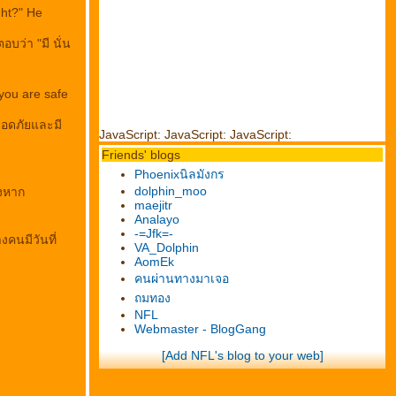
ght?" He
บว่า "มี นั่น
you are safe
ลอดภัยและมี
JavaScript:
JavaScript:
JavaScript:
Friends' blogs
Phoenixนิลมังกร
dolphin_moo
างหาก
maejitr
Analayo
-=Jfk=-
งคนมีวันที่
VA_Dolphin
AomEk
คนผ่านทางมาเจอ
ถมทอง
NFL
Webmaster - BlogGang
[Add NFL's blog to your web]