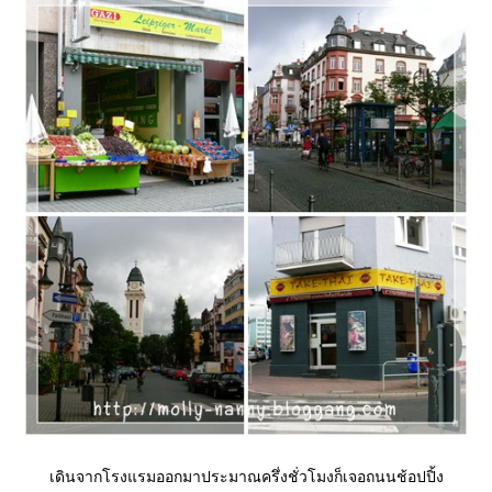
เดินจากโรงแรมออกมาประมาณครึ่งชั่วโมงก็เจอถนนช้อปปิ้ง