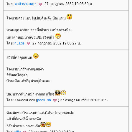
ดย:
ตาอ้วนชวนคุ
27 กรกฎาคม 2552 19:05:59 น.
รงแรมสวยแบบฮิป.ฮิปดีนะจ้ะ น้องแนน
มาสะดุดตากับบราวนี่กล้วยหอมข้างล่างนี่ล่ะ
หน้าตาหอมหวลชวนชิมจริงๆน๊า
ดย:
nLatte
27 กรกฎาคม 2552 19:08:27 น.
สวัสดีค่าคุณแนน
รงแรมน่ารักมากๆเลยง่า
สีสันสดใสสุดๆ
บ้านเมืองเค้าก็ดูน่าอยู่ดีนะคะ
ปล. บราวนี่น่าหม่ำมากกก กรี๊ดๆ
ดย: KaPookLook (
pook_sb
) 27 กรกฎาคม 2552 20:03:16 น.
ห้องพักของโรงแรมตกแต่งได้น่ารักมากเลยง่ะ
ล้วก็ก้อนๆสีน้ำตาลนั่น
ก็ยั่วน้ำลายมากเช่นกัน