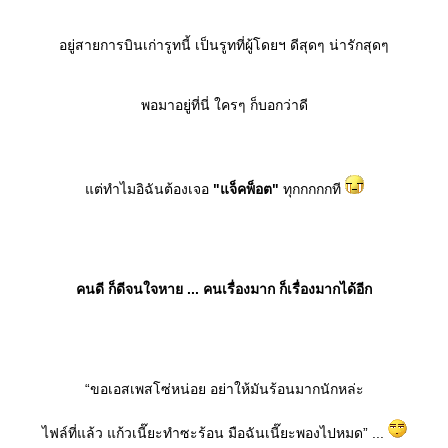
อยู่สายการบินเก่ารูทนี้ เป็นรูทที่ผู้โดยฯ ดีสุดๆ น่ารักสุดๆ
พอมาอยู่ที่นี่ ใครๆ ก็บอกว่าดี
ต่ทำไมอิฉันต้องเจอ
"แจ็คพ็อต"
ทุกกกกกที
คนดี ก็ดีจนใจหาย ... คนเรื่องมาก ก็เรื่องมากได้อีก
“ขอเอสเพสโซ่หน่อย อย่าให้มันร้อนมากนักหล่ะ
ไฟล์ที่แล้ว แก้วเนี๊ยะทำซะร้อน มือฉันเนี๊ยะพองไปหมด” ...