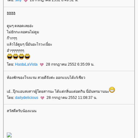
ดย:
silly
28 กรกฎาคม 2552 0:49:52 น.
อิอิอิอิ
ดูมๆ ตลอดเลยอ่ะ
ไม่ยักกะเจอคนไม่ดูม
ก๊ากๆๆ
ล้วไอ้ดูมๆ นี่มันอะไรวะเนี่ยะ
ฮ๋าๆๆๆๆๆๆๆ
ดย:
HastaLaVista
28 กรกฎาคม 2552 6:35:09 น.
ห้องพักของโรงแรม สวยดีจังค่ะ ออกแบบได้เก๋เชียว
เอ๋...ปุ๊กแอบสงสารผู้โดยสารนะ ได้แต่กลิ่นแต่อดกิน นี่มันทรมานนะ
ดย:
dailydelicious
28 กรกฎาคม 2552 11:08:37 น.
สวัสดีครับน้องแนน