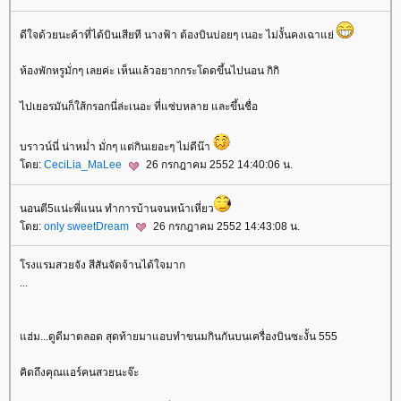
ดีใจด้วยนะค้าที่ได้บินเสียที นางฟ้า ต้องบินบ่อยๆ เนอะ ไม่งั้นคงเฉาแย่
ห้องพักหรูมั่กๆ เลยค่ะ เห็นแล้วอยากกระโดดขึ้นไปนอน กิกิ
ไปเยอรมันก็ใส้กรอกนี่ล่ะเนอะ ที่แซ่บหลาย และขึ้นชื่อ
บราวน์นี่ น่าหม่ำ มั่กๆ แต่กินเยอะๆ ไม่ดีน๊า
ดย:
CeciLia_MaLee
26 กรกฎาคม 2552 14:40:06 น.
นอนตี5แน่ะพี่แนน ทำการบ้านจนหน้าเหี่ยว
ดย:
only sweetDream
26 กรกฎาคม 2552 14:43:08 น.
รงแรมสวยจัง สีสันจัดจ้านได้ใจมาก
...
ฮ่ม...ดูดีมาตลอด สุดท้ายมาแอบทำขนมกินกันบนเครื่องบินซะงั้น 555
คิดถึงคุณแอร์คนสวยนะจ๊ะ