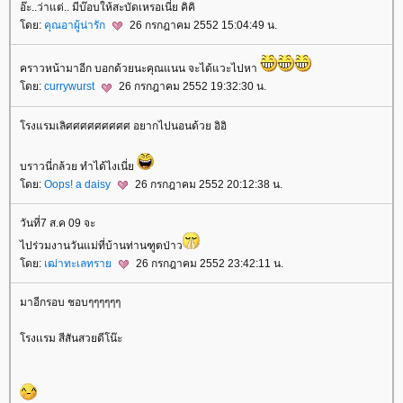
อ๊ะ..ว่าแต่.. มีบ๊อบให้สะบัดเหรอเนี่ย คิคิ
ดย:
คุณอาผู้น่ารัก
26 กรกฎาคม 2552 15:04:49 น.
คราวหน้ามาอีก บอกด้วยนะคุณแนน จะได้แวะไปหา
ดย:
currywurst
26 กรกฎาคม 2552 19:32:30 น.
รงแรมเลิศศศศศศศศศ อยากไปนอนด้วย อิอิ
บราวนี่กล้วย ทำได้ไงเนี่
ดย:
Oops! a daisy
26 กรกฎาคม 2552 20:12:38 น.
วันที่7 ส.ค 09 จะ
ไปร่วมงานวันแม่ที่บ้านท่านฑูตป่าว
ดย:
เฒ่าทะเลทรา
26 กรกฎาคม 2552 23:42:11 น.
มาอีกรอบ ชอบๆๆๆๆๆๆ
รงเเรม สีสันสวยดีโน๊ะ