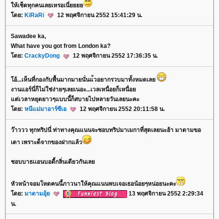
ห้เช็ดทุกคนเลยเหรอเนี่
ดย:
KiRaRi
12 พฤศจิกายน 2552 15:41:29 น.
Sawadee ka,
What have you got from London ka?
ดย:
CrackyDong
12 พฤศจิกายน 2552 17:36:35 น.
อ้...เห็นที่กองกับพื้นมากมายนั่นแ้วอยากรวบมาทั้งหมดเล
งานแอร์นี่ก็ไม่ใช่ง่ายๆเลยเนอะ...เวลเหนื่อยก็เหนื่อ
ต่เวลาหยุดยาวๆแบบนี้ก็สบายไปหลายวันเลยนะคะ
ดย:
หนีแม่มาอาร์ซีเอ
12 พฤศจิกายน 2552 20:11:58 น.
ว๊าววว ทุกทริปนี่ ท่าทางคุณแนนจะชอบทริปมาเมกาที่สุดเลยนะฮ้า มาดามขอ
เดา เพราะด็จากของฝากแล้ว
ชอบบาธเเอนบอดี้กลิ่นเดียวกันเล
หัวหน้าจอมโหดคนนี้ภาวนาให้คุณแนนพบเจอเธอน้อยๆหน่อยนะคะ
ดย:
มาดามอุ้
13 พฤศจิกายน 2552 2:29:34
น.