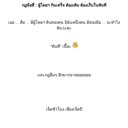
กฎข้อสี่ : ผู้โดยฯ กินเสร็จ ต้องเติม ต้องเก็บในทันที
เออ ... คือ ... มีผู้โดยฯ สิบสองคน อิฉันหนึ่งคน มีสองมือ ... จะทำไง
ทันว่ะคะ
"ทันที" เนี๊ยะ
ละกฎอื่นๆ อีกมากมา
เจ็ดชั่วโมง เยี่ยงเจ็ดปี