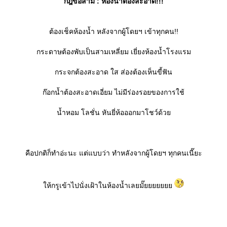
กฎข้อสาม : ห้องน้ำต้องสะอาด!!!
ต้องเช็คห้องน้ำ หลังจากผู้โดยฯ เข้าทุกคน!!
กระดาษต้องพับเป็นสามเหลี่ยม เยี่ยงห้องน้ำโรงแรม
กระจกต้องสะอาด ใส ส่องต้องเห็นขี้ฟัน
ก๊อกน้ำต้องสะอาดเอี่ยม ไม่มีร่องรอยของการใช้
น้ำหอม โลชั่น หันยี่ห้อออกมาโชว์ด้ว
คือปกติก็ทำอ่ะนะ แต่แบบว่า ทำหลังจากผู้โดยฯ ทุกคนเนี๊ยะ
ห้กรูเข้าไปนั่งเฝ้าในห้องน้ำเลยมั๊